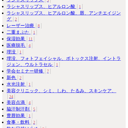
3
ラシャスリップス、ヒアルロン酸
1
ラシャスリップス、ヒアルロン酸、唇、アンチエイジン
グ
2
レーザー治療
8
二重まぶた
1
保湿効果
11
医療脱毛
4
埋没
1
埋没、フォトフェイシャル、ボトックス注射、イントラ
ジェン、ウルトラセル
1
学会セミナー研修
7
新色
2
水光注射
1
美容クリニック、シミ、しわ、たるみ、スキンケア、
24
美容点滴
4
脇汗制汗剤
5
豊唇効果
1
食事・飲料
2