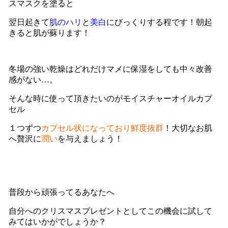
スマスクを塗ると
翌日起きて
肌のハリ
と
美白
にびっくりする程です！朝起
きると肌が蘇ります！
冬場の強い乾燥はどれだけマメに保湿をしても中々改善
感がない…。
そんな時に使って頂きたいのがモイスチャーオイルカプ
セル
１つずつ
カプセル状になっており鮮度抜群
！大切なお肌
へ贅沢に
潤い
を与えましょう！
普段から頑張ってるあなたへ
自分へのクリスマスプレゼントとしてこの機会に試して
みてはいかがでしょうか？