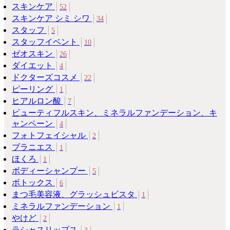
スキンケア
52
スキンケア シミ シワ
34
スタッフ
5
スタッフイベント
10
ゼオスキン
26
ダイエット
4
ドクターズコスメ
22
ピーリング
1
ヒアルロン酸
7
ビューティフルスキン、ミネラルファンデーション、キ
ャンペーン
4
フォトフェイシャル
2
ブラニエス
1
ほくろ
1
ボディーシャンプー
5
ボトックス
6
まつ毛美容液、グラッシュビスタ
1
ミネラルファンデーション
1
やけど
2
ラシャスリップス