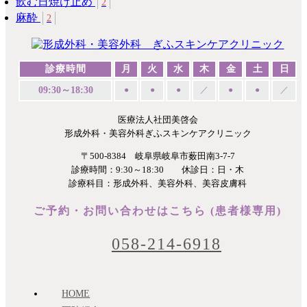
飲む日焼け止め
2
麻酔
2
診療時間
月
火
水
木
金
土
日
09:30～18:30
●
●
●
／
●
●
／
医療法人社団美啓会
形成外科・美容外科ぎふスキンケアクリニック
〒500-8384 岐阜県岐阜市薮田南3-7-7
診療時間：9:30～18:30 休診日：日・木
診療科目：形成外科、美容外科、美容皮膚科
ご予約・お問い合わせはこちら (患者様専用)
058-214-6918
HOME