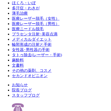
ほくろ・いぼ
多汗症・わきが
薄毛治療
医療レーザー脱毛（女性）
医療レーザー脱毛（男性）
医療ニードル脱毛
プラセンタ注射･美容点滴
メディカルダイエット
輪郭形成の注射と手術
女性器･男性器の手術
タトゥ除去(レーザー・手術)
麻酔料
文書料
その他の薬剤、コスメ
セカンドオピニオン
お知らせ
院長ブログ
スタッフブログ