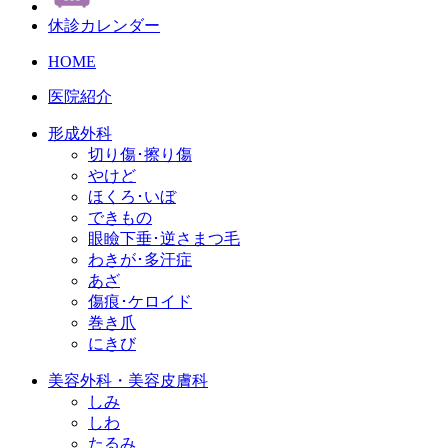
休診カレンダー
HOME
医院紹介
形成外科
切り傷･擦り傷
やけど
ほくろ･いぼ
できもの
眼瞼下垂･逆さまつ毛
わきが･多汗症
あざ
傷痕･ケロイド
巻き爪
にきび
美容外科・美容皮膚科
しみ
しわ
たるみ