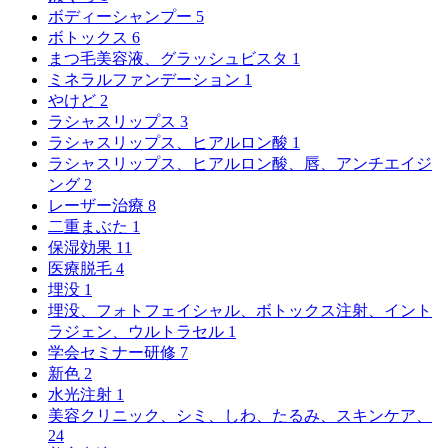
ボディーシャンプー
5
ボトックス
6
まつ毛美容液、グラッシュビスタ
1
ミネラルファンデーション
1
やけど
2
ラシャスリップス
3
ラシャスリップス、ヒアルロン酸
1
ラシャスリップス、ヒアルロン酸、唇、アンチエイジ
ング
2
レーザー治療
8
二重まぶた
1
保湿効果
11
医療脱毛
4
埋没
1
埋没、フォトフェイシャル、ボトックス注射、イント
ラジェン、ウルトラセル
1
学会セミナー研修
7
新色
2
水光注射
1
美容クリニック、シミ、しわ、たるみ、スキンケア、
24