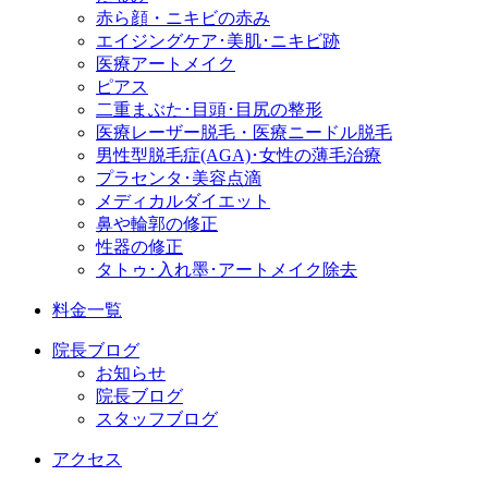
赤ら顔・ニキビの赤み
エイジングケア･美肌･ニキビ跡
医療アートメイク
ピアス
二重まぶた･目頭･目尻の整形
医療レーザー脱毛・医療ニードル脱毛
男性型脱毛症
(AGA)
･女性の薄毛治療
プラセンタ･美容点滴
メディカルダイエット
鼻や輪郭の修正
性器の修正
タトゥ･入れ墨･アートメイク除去
料金一覧
院長ブログ
お知らせ
院長ブログ
スタッフブログ
アクセス