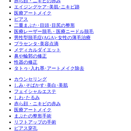
赤ら顔・ニキビの赤み
エイジングケア･美肌･ニキビ跡
医療アートメイク
ピアス
二重まぶた･目頭･目尻の整形
医療レーザー脱毛・医療ニードル脱毛
男性型脱毛症
(AGA)
･女性の薄毛治療
プラセンタ･美容点滴
メディカルダイエット
鼻や輪郭の修正
性器の修正
タトゥ･入れ墨･アートメイク除去
カウンセリング
しみ･そばかす･美白･美肌
フェイシャルエステ
しわ･たるみ
赤ら顔・ニキビの赤み
医療アートメイク
まぶたの整形手術
リフトアップの手術
ピアス穿孔