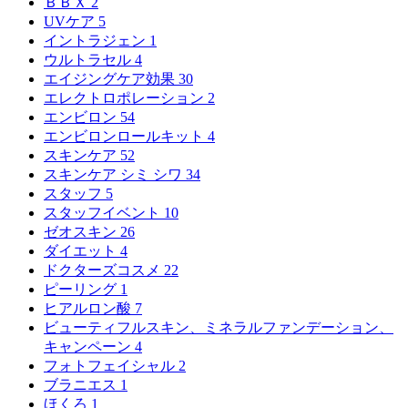
ＢＢＸ
2
UVケア
5
イントラジェン
1
ウルトラセル
4
エイジングケア効果
30
エレクトロポレーション
2
エンビロン
54
エンビロンロールキット
4
スキンケア
52
スキンケア シミ シワ
34
スタッフ
5
スタッフイベント
10
ゼオスキン
26
ダイエット
4
ドクターズコスメ
22
ピーリング
1
ヒアルロン酸
7
ビューティフルスキン、ミネラルファンデーション、
キャンペーン
4
フォトフェイシャル
2
ブラニエス
1
ほくろ
1