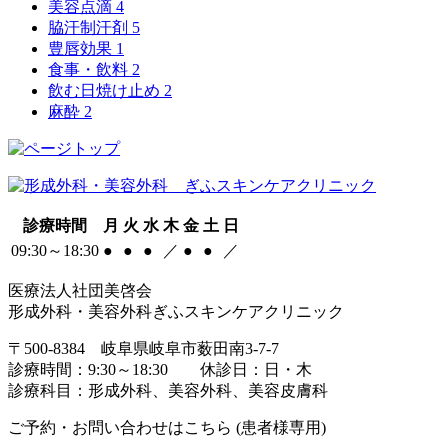
美容点滴
4
脇汗制汗剤
5
豊唇効果
1
食事・飲料
2
飲む日焼け止め
2
麻酔
2
診療時間
月
火
水
木
金
土
日
09:30～18:30
●
●
●
／
●
●
／
医療法人社団美啓会
形成外科・美容外科ぎふスキンケアクリニック
〒500-8384 岐阜県岐阜市薮田南3-7-7
診療時間：9:30～18:30 休診日：日・木
診療科目：形成外科、美容外科、美容皮膚科
ご予約・お問い合わせはこちら (患者様専用)