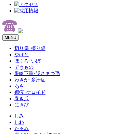
MENU
切り傷･擦り傷
やけど
ほくろ･いぼ
できもの
眼瞼下垂･逆さまつ毛
わきが･多汗症
あざ
傷痕･ケロイド
巻き爪
にきび
しみ
しわ
たるみ