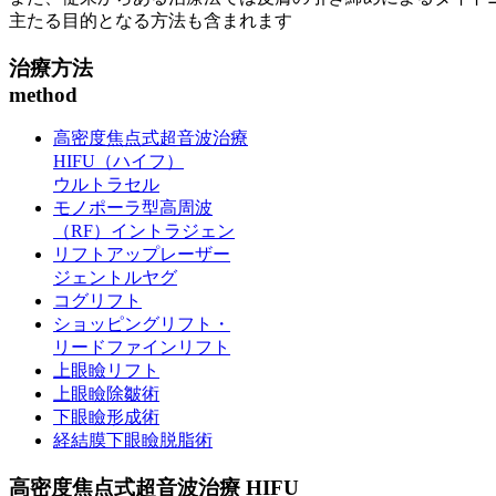
主たる目的となる方法も含まれます
治療方法
method
高密度焦点式超音波治療
HIFU（ハイフ）
ウルトラセル
モノポーラ型高周波
（RF）イントラジェン
リフトアップレーザー
ジェントルヤグ
コグリフト
ショッピングリフト・
リードファインリフト
上眼瞼リフト
上眼瞼除皺術
下眼瞼形成術
経結膜下眼瞼脱脂術
高密度焦点式超音波治療 HIFU