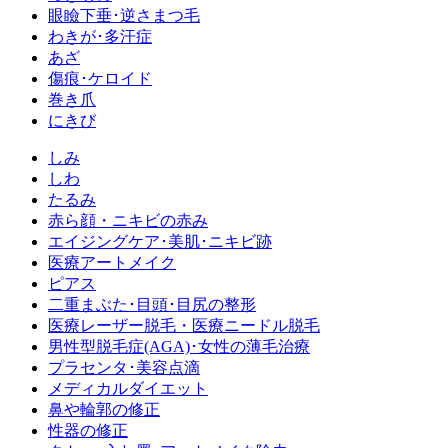
眼瞼下垂･逆さまつ毛
わきが･多汗症
あざ
傷痕･ケロイド
巻き爪
にきび
しみ
しわ
たるみ
赤ら顔・ニキビの赤み
エイジングケア･美肌･ニキビ跡
医療アートメイク
ピアス
二重まぶた･目頭･目尻の整形
医療レーザー脱毛・医療ニードル脱毛
男性型脱毛症
(AGA)
･女性の薄毛治療
プラセンタ･美容点滴
メディカルダイエット
鼻や輪郭の修正
性器の修正