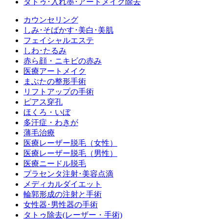
タトゥ･入れ墨･アートメイク除去
カウンセリング
しみ･そばかす･美白･美肌
フェイシャルエステ
しわ･たるみ
赤ら顔・ニキビの赤み
医療アートメイク
まぶたの整形手術
リフトアップの手術
ピアス穿孔
ほくろ・いぼ
多汗症・わきが
薄毛治療
医療レーザー脱毛（女性）
医療レーザー脱毛（男性）
医療ニードル脱毛
プラセンタ注射･美容点滴
メディカルダイエット
輪郭形成の注射と手術
女性器･男性器の手術
タトゥ除去(レーザー・手術)