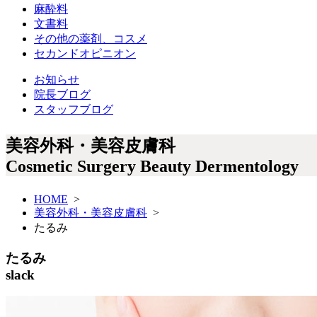
麻酔料
文書料
その他の薬剤、コスメ
セカンドオピニオン
お知らせ
院長ブログ
スタッフブログ
美容外科・美容皮膚科
Cosmetic Surgery Beauty Dermentology
HOME
>
美容外科・美容皮膚科
>
たるみ
たるみ
slack