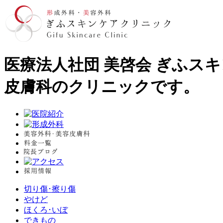
医療法人社団 美啓会 ぎふス
皮膚科のクリニックです。
切り傷･擦り傷
やけど
ほくろ･いぼ
できもの