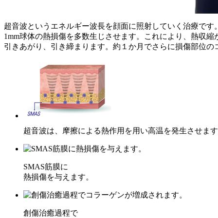
超音波というエネルギー波長を顔面に照射していく治療です。超
1mm球体の熱損傷を多数生じさせます。これにより、熱収縮
引きあがり、引き締まります。約１か月でさらに損傷部位の
超音波は、摩擦による熱作用を用い高温を発生させます
SMAS筋膜に
熱損傷を与えます。
創傷治癒過程で