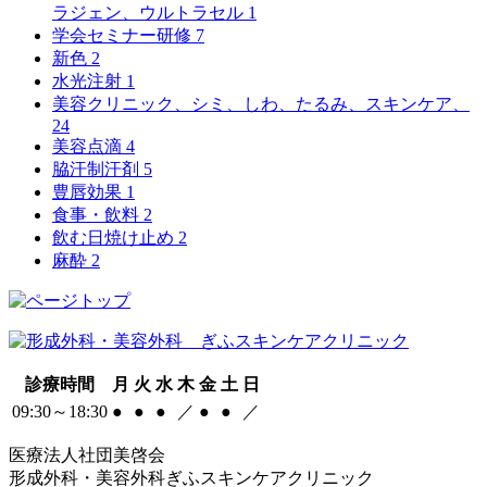
ラジェン、ウルトラセル
1
学会セミナー研修
7
新色
2
水光注射
1
美容クリニック、シミ、しわ、たるみ、スキンケア、
24
美容点滴
4
脇汗制汗剤
5
豊唇効果
1
食事・飲料
2
飲む日焼け止め
2
麻酔
2
診療時間
月
火
水
木
金
土
日
09:30～18:30
●
●
●
／
●
●
／
医療法人社団美啓会
形成外科・美容外科ぎふスキンケアクリニック