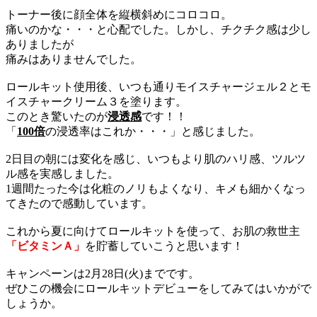
トーナー後に顔全体を縦横斜めにコロコロ。
痛いのかな・・・と心配でした。しかし、チクチク感は少し
ありましたが
痛みはありませんでした。
ロールキット使用後、いつも通りモイスチャージェル２とモ
イスチャークリーム３を塗ります。
このとき驚いたのが
浸透感
です！！
「
100倍
の浸透率はこれか・・・」と感じました。
2日目の朝には変化を感じ、いつもより肌のハリ感、ツルツ
ル感を実感しました。
1週間たった今は化粧のノリもよくなり、キメも細かくなっ
てきたので感動しています。
これから夏に向けてロールキットを使って、お肌の救世主
「ビタミンＡ」
を貯蓄していこうと思います！
キャンペーンは2月28日(火)までです。
ぜひこの機会にロールキットデビューをしてみてはいかがで
しょうか。