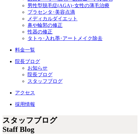
男性型脱毛症
(AGA)
･女性の薄毛治療
プラセンタ･美容点滴
メディカルダイエット
鼻や輪郭の修正
性器の修正
タトゥ･入れ墨･アートメイク除去
料金一覧
院長ブログ
お知らせ
院長ブログ
スタッフブログ
アクセス
採用情報
スタッフブログ
Staff Blog