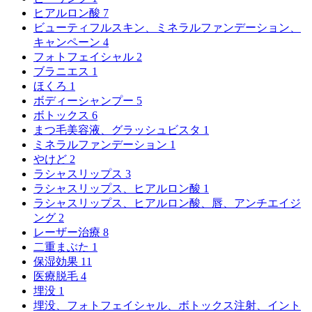
ヒアルロン酸
7
ビューティフルスキン、ミネラルファンデーション、
キャンペーン
4
フォトフェイシャル
2
ブラニエス
1
ほくろ
1
ボディーシャンプー
5
ボトックス
6
まつ毛美容液、グラッシュビスタ
1
ミネラルファンデーション
1
やけど
2
ラシャスリップス
3
ラシャスリップス、ヒアルロン酸
1
ラシャスリップス、ヒアルロン酸、唇、アンチエイジ
ング
2
レーザー治療
8
二重まぶた
1
保湿効果
11
医療脱毛
4
埋没
1
埋没、フォトフェイシャル、ボトックス注射、イント