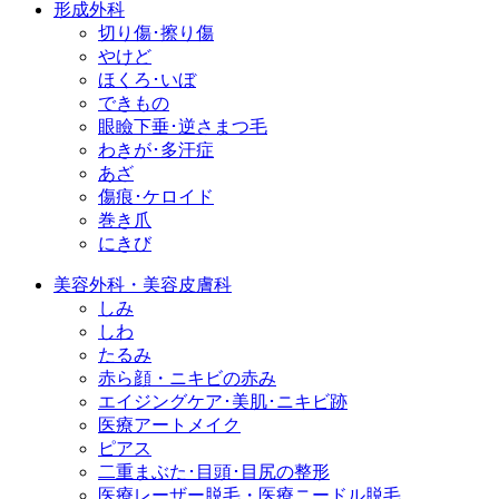
形成外科
切り傷･擦り傷
やけど
ほくろ･いぼ
できもの
眼瞼下垂･逆さまつ毛
わきが･多汗症
あざ
傷痕･ケロイド
巻き爪
にきび
美容外科・美容皮膚科
しみ
しわ
たるみ
赤ら顔・ニキビの赤み
エイジングケア･美肌･ニキビ跡
医療アートメイク
ピアス
二重まぶた･目頭･目尻の整形
医療レーザー脱毛・医療ニードル脱毛