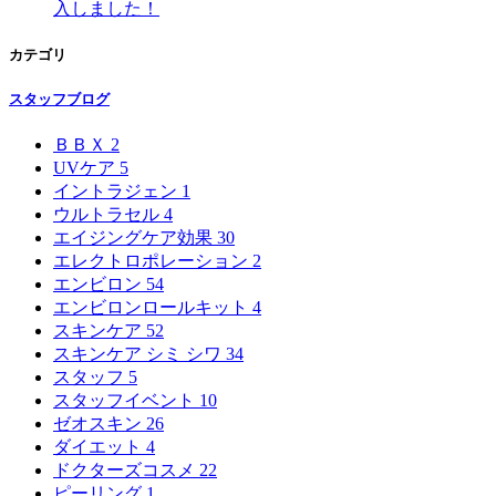
入しました！
カテゴリ
スタッフブログ
ＢＢＸ
2
UVケア
5
イントラジェン
1
ウルトラセル
4
エイジングケア効果
30
エレクトロポレーション
2
エンビロン
54
エンビロンロールキット
4
スキンケア
52
スキンケア シミ シワ
34
スタッフ
5
スタッフイベント
10
ゼオスキン
26
ダイエット
4
ドクターズコスメ
22
ピーリング
1