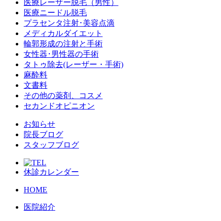
医療レーザー脱毛（男性）
医療ニードル脱毛
プラセンタ注射･美容点滴
メディカルダイエット
輪郭形成の注射と手術
女性器･男性器の手術
タトゥ除去(レーザー・手術)
麻酔料
文書料
その他の薬剤、コスメ
セカンドオピニオン
お知らせ
院長ブログ
スタッフブログ
休診カレンダー
HOME
医院紹介