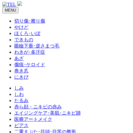
MENU
切り傷･擦り傷
やけど
ほくろ･いぼ
できもの
眼瞼下垂･逆さまつ毛
わきが･多汗症
あざ
傷痕･ケロイド
巻き爪
にきび
しみ
しわ
たるみ
赤ら顔・ニキビの赤み
エイジングケア･美肌･ニキビ跡
医療アートメイク
ピアス
二重まぶた･目頭･目尻の整形