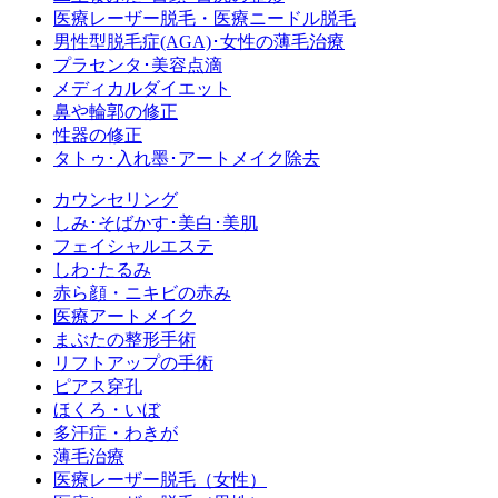
医療レーザー脱毛・医療ニードル脱毛
男性型脱毛症
(AGA)
･女性の薄毛治療
プラセンタ･美容点滴
メディカルダイエット
鼻や輪郭の修正
性器の修正
タトゥ･入れ墨･アートメイク除去
カウンセリング
しみ･そばかす･美白･美肌
フェイシャルエステ
しわ･たるみ
赤ら顔・ニキビの赤み
医療アートメイク
まぶたの整形手術
リフトアップの手術
ピアス穿孔
ほくろ・いぼ
多汗症・わきが
薄毛治療
医療レーザー脱毛（女性）