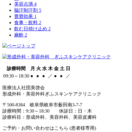
美容点滴
4
脇汗制汗剤
5
豊唇効果
1
食事・飲料
2
飲む日焼け止め
2
麻酔
2
診療時間
月
火
水
木
金
土
日
09:30～18:30
●
●
●
／
●
●
／
医療法人社団美啓会
形成外科・美容外科ぎふスキンケアクリニック
〒500-8384 岐阜県岐阜市薮田南3-7-7
診療時間：9:30～18:30 休診日：日・木
診療科目：形成外科、美容外科、美容皮膚科
ご予約・お問い合わせはこちら (患者様専用)