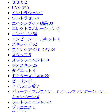
ＢＢＸ
2
UVケア
5
イントラジェン
1
ウルトラセル
4
エイジングケア効果
30
エレクトロポレーション
2
エンビロン
54
エンビロンロールキット
4
スキンケア
52
スキンケア シミ シワ
34
スタッフ
5
スタッフイベント
10
ゼオスキン
26
ダイエット
4
ドクターズコスメ
22
ピーリング
1
ヒアルロン酸
7
ビューティフルスキン、ミネラルファンデーション、
キャンペーン
4
フォトフェイシャル
2
ブラニエス
1