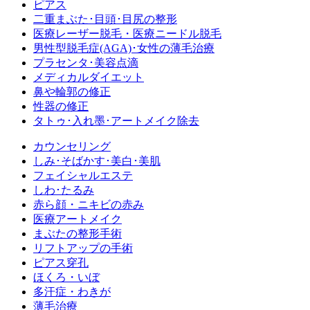
ピアス
二重まぶた･目頭･目尻の整形
医療レーザー脱毛・医療ニードル脱毛
男性型脱毛症
(AGA)
･女性の薄毛治療
プラセンタ･美容点滴
メディカルダイエット
鼻や輪郭の修正
性器の修正
タトゥ･入れ墨･アートメイク除去
カウンセリング
しみ･そばかす･美白･美肌
フェイシャルエステ
しわ･たるみ
赤ら顔・ニキビの赤み
医療アートメイク
まぶたの整形手術
リフトアップの手術
ピアス穿孔
ほくろ・いぼ
多汗症・わきが
薄毛治療