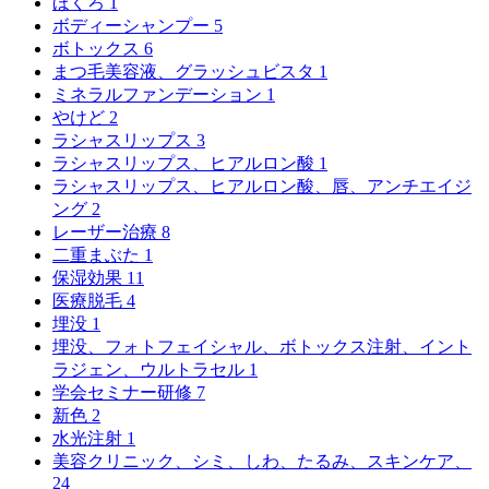
ほくろ
1
ボディーシャンプー
5
ボトックス
6
まつ毛美容液、グラッシュビスタ
1
ミネラルファンデーション
1
やけど
2
ラシャスリップス
3
ラシャスリップス、ヒアルロン酸
1
ラシャスリップス、ヒアルロン酸、唇、アンチエイジ
ング
2
レーザー治療
8
二重まぶた
1
保湿効果
11
医療脱毛
4
埋没
1
埋没、フォトフェイシャル、ボトックス注射、イント
ラジェン、ウルトラセル
1
学会セミナー研修
7
新色
2
水光注射
1
美容クリニック、シミ、しわ、たるみ、スキンケア、
24