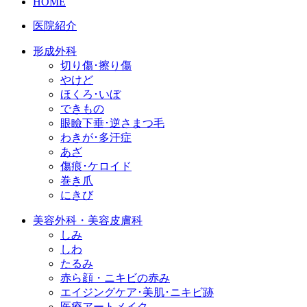
HOME
医院紹介
形成外科
切り傷･擦り傷
やけど
ほくろ･いぼ
できもの
眼瞼下垂･逆さまつ毛
わきが･多汗症
あざ
傷痕･ケロイド
巻き爪
にきび
美容外科・美容皮膚科
しみ
しわ
たるみ
赤ら顔・ニキビの赤み
エイジングケア･美肌･ニキビ跡
医療アートメイク