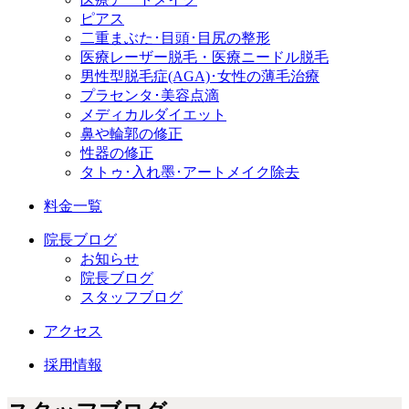
ピアス
二重まぶた･目頭･目尻の整形
医療レーザー脱毛・医療ニードル脱毛
男性型脱毛症
(AGA)
･女性の薄毛治療
プラセンタ･美容点滴
メディカルダイエット
鼻や輪郭の修正
性器の修正
タトゥ･入れ墨･アートメイク除去
料金一覧
院長ブログ
お知らせ
院長ブログ
スタッフブログ
アクセス
採用情報