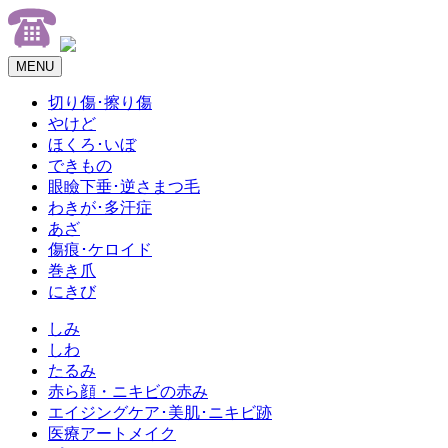
MENU
切り傷･擦り傷
やけど
ほくろ･いぼ
できもの
眼瞼下垂･逆さまつ毛
わきが･多汗症
あざ
傷痕･ケロイド
巻き爪
にきび
しみ
しわ
たるみ
赤ら顔・ニキビの赤み
エイジングケア･美肌･ニキビ跡
医療アートメイク