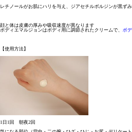
レチノールがお肌にハリを与え、ジアセチルボルジンが黒ずみ
顔と体は皮膚の厚みや吸収速度が異なります
ボディエマルジョンはボディ用に調節されたクリームで、
ボデ
【使用方法】
1日1回 朝夜2回
気になる部位（背中・二の腕・ひざ・ひじ・お尻・デリケート