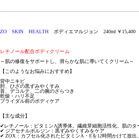
ZO SKIN HEALTH
ボディエマルジョン 240ml ￥15,400
レチノール配合ボディクリーム
～肌の修復をサポートし、滑らかな肌に導いてくクリーム～
【このようなお悩みにおすすめ】
背中ニキビ
肘、ひざの黒ずみやくすみ
首、デコルテ、二の腕のざらつき
乾燥・ハリ不足
ブライダル前のボディケア
【主な成分】
✔レチノール：ビタミンA誘導体。繊維芽細胞活性化、肌のタ
✔ ジアセチルボルジン：黒ずみやくすみをケア
✔ ZOX：カプセル化されたビタミンA・Eを12時間かけて