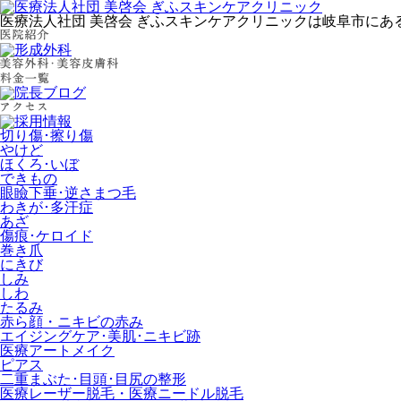
医療法人社団 美啓会 ぎふスキンケアクリニックは岐阜市に
切り傷･擦り傷
やけど
ほくろ･いぼ
できもの
眼瞼下垂･逆さまつ毛
わきが･多汗症
あざ
傷痕･ケロイド
巻き爪
にきび
しみ
しわ
たるみ
赤ら顔・ニキビの赤み
エイジングケア･美肌･ニキビ跡
医療アートメイク
ピアス
二重まぶた･目頭･目尻の整形
医療レーザー脱毛・医療ニードル脱毛