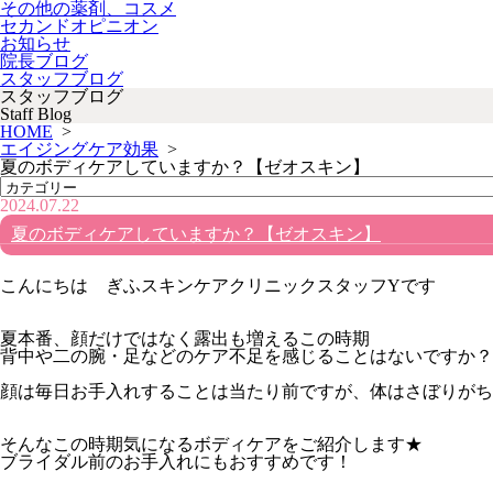
その他の薬剤、コスメ
セカンドオピニオン
お知らせ
院長ブログ
スタッフブログ
スタッフブログ
Staff Blog
HOME
>
エイジングケア効果
>
夏のボディケアしていますか？【ゼオスキン】
2024.07.22
夏のボディケアしていますか？【ゼオスキン】
こんにちは ぎふスキンケアクリニックスタッフYです
夏本番、顔だけではなく露出も増えるこの時期
背中や二の腕・足などのケア不足を感じることはないですか？
顔は毎日お手入れすることは当たり前ですが、体はさぼりがち
そんなこの時期気になるボディケアをご紹介します★
ブライダル前のお手入れ
にもおすすめです！