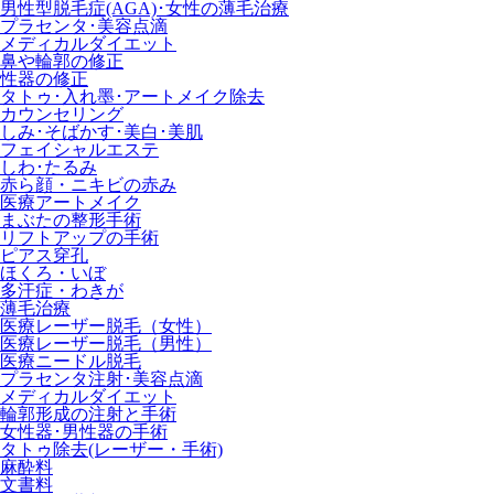
男性型脱毛症
(AGA)
･女性の薄毛治療
プラセンタ･美容点滴
メディカルダイエット
鼻や輪郭の修正
性器の修正
タトゥ･入れ墨･アートメイク除去
カウンセリング
しみ･そばかす･美白･美肌
フェイシャルエステ
しわ･たるみ
赤ら顔・ニキビの赤み
医療アートメイク
まぶたの整形手術
リフトアップの手術
ピアス穿孔
ほくろ・いぼ
多汗症・わきが
薄毛治療
医療レーザー脱毛（女性）
医療レーザー脱毛（男性）
医療ニードル脱毛
プラセンタ注射･美容点滴
メディカルダイエット
輪郭形成の注射と手術
女性器･男性器の手術
タトゥ除去(レーザー・手術)
麻酔料
文書料