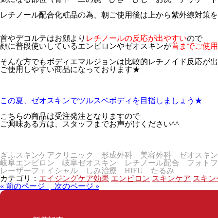
レチノール配合化粧品の為、朝ご使用後は上から紫外線対策を
首やデコルテはお顔より
レチノールの反応が出やすい
ので
顔に普段使いしているエンビロンやゼオスキンが
首までご使用
そんな方でもボディエマルジョンは比較的レチノイド反応が出
ご使用しやすい商品になっております★
この夏、ゼオスキンでツルスベボディを目指しましょう★
こちらの商品は受注発注となりますので
ご興味ある方は、スタッフまでお声がけください^^
ぎふスキンケアクリニック 形成外科 美容外科 ゼオスキン
岐阜エンビロン 岐阜ゼオスキン レチノール配合 フォトフ
レーザーフェイシャル しみ治療 HIFU たるみ
カテゴリ：
エイジングケア効果
エンビロン
スキンケア
スキン
« 前のページ
次のページ »