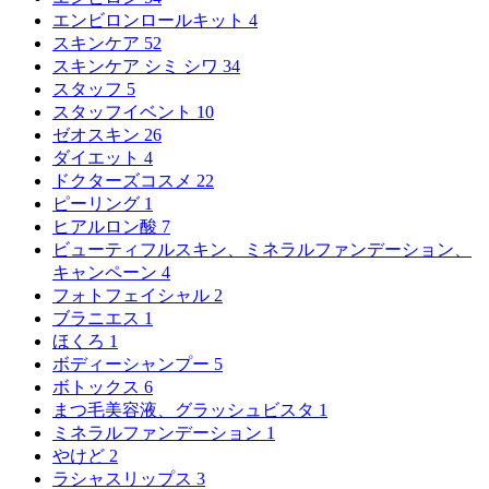
エンビロンロールキット
4
スキンケア
52
スキンケア シミ シワ
34
スタッフ
5
スタッフイベント
10
ゼオスキン
26
ダイエット
4
ドクターズコスメ
22
ピーリング
1
ヒアルロン酸
7
ビューティフルスキン、ミネラルファンデーション、
キャンペーン
4
フォトフェイシャル
2
ブラニエス
1
ほくろ
1
ボディーシャンプー
5
ボトックス
6
まつ毛美容液、グラッシュビスタ
1
ミネラルファンデーション
1
やけど
2
ラシャスリップス
3