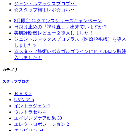
ジェントルマックスプロプ･･･
☆スタッフ施術レポ☆ゴル･･･
8月限定 C-クエンスシリーズキャンペーン
日焼け止めの『塗り直し』出来ていますか？
美肌診断機レビュー２導入しました！
ジェントルマックスプロプラス（医療脱毛機）を導入
しました✨
☆スタッフ施術レポ☆ゴルゴラインにヒアルロン酸注
入しました！
カテゴリ
スタッフブログ
ＢＢＸ
2
UVケア
5
イントラジェン
1
ウルトラセル
4
エイジングケア効果
30
エレクトロポレーション
2
エンビロン
54