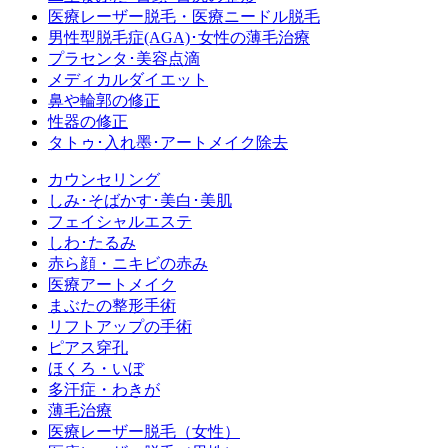
医療レーザー脱毛・医療ニードル脱毛
男性型脱毛症
(AGA)
･女性の薄毛治療
プラセンタ･美容点滴
メディカルダイエット
鼻や輪郭の修正
性器の修正
タトゥ･入れ墨･アートメイク除去
カウンセリング
しみ･そばかす･美白･美肌
フェイシャルエステ
しわ･たるみ
赤ら顔・ニキビの赤み
医療アートメイク
まぶたの整形手術
リフトアップの手術
ピアス穿孔
ほくろ・いぼ
多汗症・わきが
薄毛治療
医療レーザー脱毛（女性）