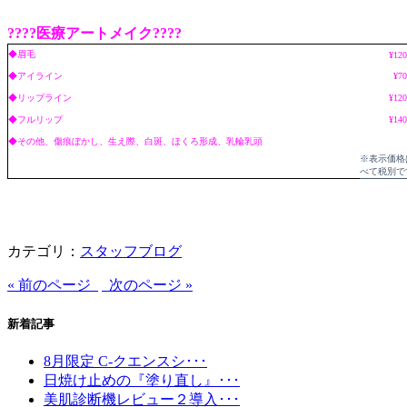
????医療アートメイク????
◆眉毛
¥120
◆アイライン
¥70
◆リップライン
¥120
◆フルリップ
¥140
◆その他、傷痕ぼかし、生え際、白斑、ほくろ形成、乳輪乳頭
※表示価格
べて税別で
カテゴリ：
スタッフブログ
« 前のページ
次のページ »
新着記事
8月限定 C-クエンスシ･･･
日焼け止めの『塗り直し』･･･
美肌診断機レビュー２導入･･･