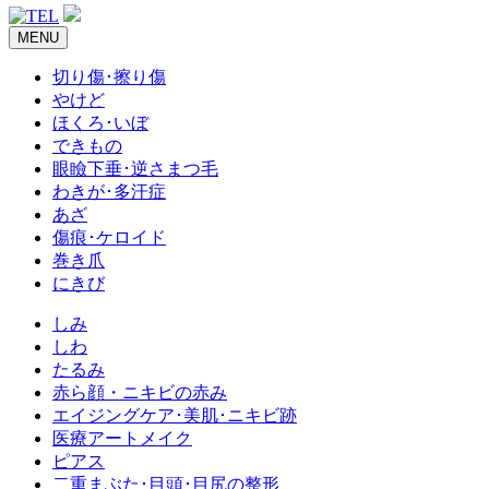
MENU
切り傷･擦り傷
やけど
ほくろ･いぼ
できもの
眼瞼下垂･逆さまつ毛
わきが･多汗症
あざ
傷痕･ケロイド
巻き爪
にきび
しみ
しわ
たるみ
赤ら顔・ニキビの赤み
エイジングケア･美肌･ニキビ跡
医療アートメイク
ピアス
二重まぶた･目頭･目尻の整形