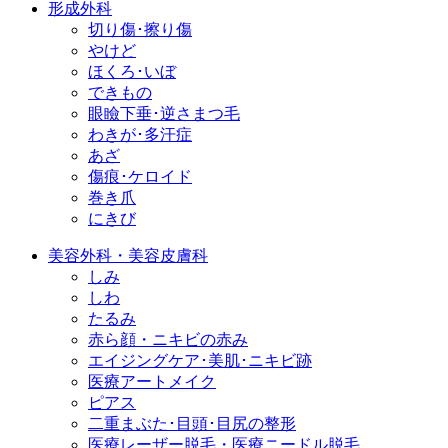
形成外科
切り傷･擦り傷
やけど
ほくろ･いぼ
できもの
眼瞼下垂･逆さまつ毛
わきが･多汗症
あざ
傷痕･ケロイド
巻き爪
にきび
美容外科・美容皮膚科
しみ
しわ
たるみ
赤ら顔・ニキビの赤み
エイジングケア･美肌･ニキビ跡
医療アートメイク
ピアス
二重まぶた･目頭･目尻の整形
医療レーザー脱毛・医療ニードル脱毛