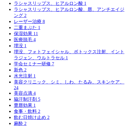
ラシャスリップス、ヒアルロン酸
1
ラシャスリップス、ヒアルロン酸、唇、アンチエイジ
ング
2
レーザー治療
8
二重まぶた
1
保湿効果
11
医療脱毛
4
埋没
1
埋没、フォトフェイシャル、ボトックス注射、イント
ラジェン、ウルトラセル
1
学会セミナー研修
7
新色
2
水光注射
1
美容クリニック、シミ、しわ、たるみ、スキンケア、
24
美容点滴
4
脇汗制汗剤
5
豊唇効果
1
食事・飲料
2
飲む日焼け止め
2
麻酔
2