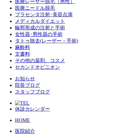
医療レーザー脱毛（男性）
医療ニードル脱毛
プラセンタ注射･美容点滴
メディカルダイエット
輪郭形成の注射と手術
女性器･男性器の手術
タトゥ除去(レーザー・手術)
麻酔料
文書料
その他の薬剤、コスメ
セカンドオピニオン
お知らせ
院長ブログ
スタッフブログ
休診カレンダー
HOME
医院紹介