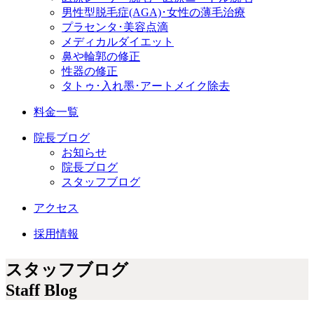
男性型脱毛症
(AGA)
･女性の薄毛治療
プラセンタ･美容点滴
メディカルダイエット
鼻や輪郭の修正
性器の修正
タトゥ･入れ墨･アートメイク除去
料金一覧
院長ブログ
お知らせ
院長ブログ
スタッフブログ
アクセス
採用情報
スタッフブログ
Staff Blog