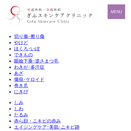
MENU
切り傷･擦り傷
やけど
ほくろ･いぼ
できもの
眼瞼下垂･逆さまつ毛
わきが･多汗症
あざ
傷痕･ケロイド
巻き爪
にきび
しみ
しわ
たるみ
赤ら顔・ニキビの赤み
エイジングケア･美肌･ニキビ跡