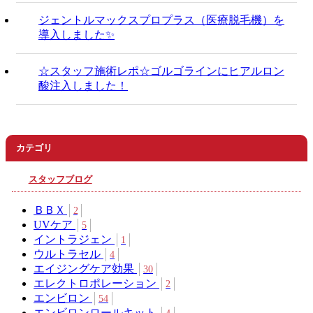
ジェントルマックスプロプラス（医療脱毛機）を
導入しました✨
☆スタッフ施術レポ☆ゴルゴラインにヒアルロン
酸注入しました！
カテゴリ
スタッフブログ
ＢＢＸ
2
UVケア
5
イントラジェン
1
ウルトラセル
4
エイジングケア効果
30
エレクトロポレーション
2
エンビロン
54
エンビロンロールキット