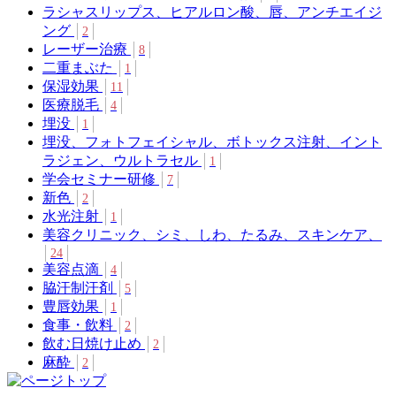
ラシャスリップス、ヒアルロン酸、唇、アンチエイジ
ング
2
レーザー治療
8
二重まぶた
1
保湿効果
11
医療脱毛
4
埋没
1
埋没、フォトフェイシャル、ボトックス注射、イント
ラジェン、ウルトラセル
1
学会セミナー研修
7
新色
2
水光注射
1
美容クリニック、シミ、しわ、たるみ、スキンケア、
24
美容点滴
4
脇汗制汗剤
5
豊唇効果
1
食事・飲料
2
飲む日焼け止め
2
麻酔
2