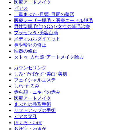
医療アートメイク
ピアス
二重まぶた･目頭･目尻の整形
医療レーザー脱毛・医療ニードル脱毛
男性型脱毛症
(AGA)
･女性の薄毛治療
プラセンタ･美容点滴
メディカルダイエット
鼻や輪郭の修正
性器の修正
タトゥ･入れ墨･アートメイク除去
カウンセリング
しみ･そばかす･美白･美肌
フェイシャルエステ
しわ･たるみ
赤ら顔・ニキビの赤み
医療アートメイク
まぶたの整形手術
リフトアップの手術
ピアス穿孔
ほくろ・いぼ
多汗症・わきが