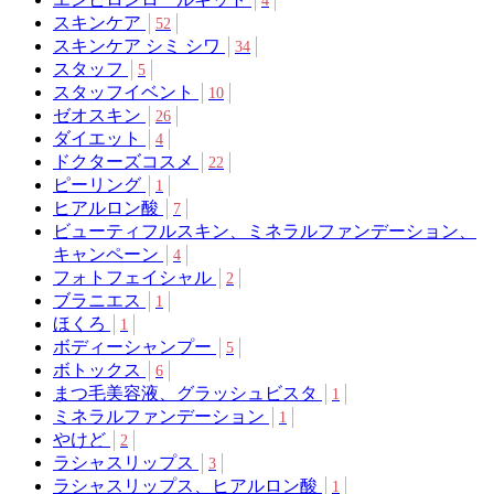
4
スキンケア
52
スキンケア シミ シワ
34
スタッフ
5
スタッフイベント
10
ゼオスキン
26
ダイエット
4
ドクターズコスメ
22
ピーリング
1
ヒアルロン酸
7
ビューティフルスキン、ミネラルファンデーション、
キャンペーン
4
フォトフェイシャル
2
ブラニエス
1
ほくろ
1
ボディーシャンプー
5
ボトックス
6
まつ毛美容液、グラッシュビスタ
1
ミネラルファンデーション
1
やけど
2
ラシャスリップス
3
ラシャスリップス、ヒアルロン酸
1