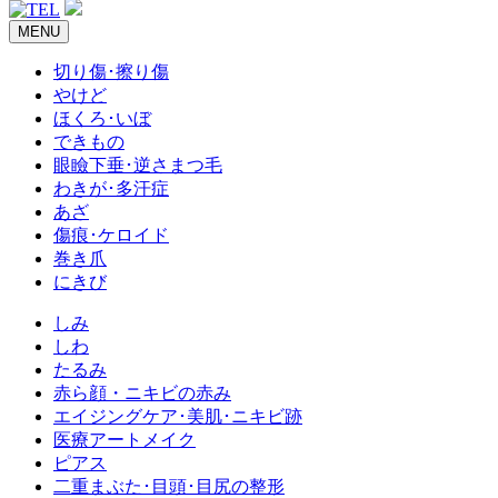
MENU
切り傷･擦り傷
やけど
ほくろ･いぼ
できもの
眼瞼下垂･逆さまつ毛
わきが･多汗症
あざ
傷痕･ケロイド
巻き爪
にきび
しみ
しわ
たるみ
赤ら顔・ニキビの赤み
エイジングケア･美肌･ニキビ跡
医療アートメイク
ピアス
二重まぶた･目頭･目尻の整形