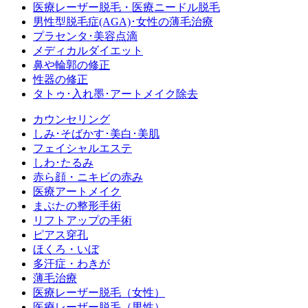
医療レーザー脱毛・医療ニードル脱毛
男性型脱毛症
(AGA)
･女性の薄毛治療
プラセンタ･美容点滴
メディカルダイエット
鼻や輪郭の修正
性器の修正
タトゥ･入れ墨･アートメイク除去
カウンセリング
しみ･そばかす･美白･美肌
フェイシャルエステ
しわ･たるみ
赤ら顔・ニキビの赤み
医療アートメイク
まぶたの整形手術
リフトアップの手術
ピアス穿孔
ほくろ・いぼ
多汗症・わきが
薄毛治療
医療レーザー脱毛（女性）
医療レーザー脱毛（男性）