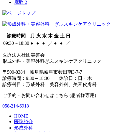
麻酔
2
診療時間
月
火
水
木
金
土
日
09:30～18:30
●
●
●
／
●
●
／
医療法人社団美啓会
形成外科・美容外科ぎふスキンケアクリニック
〒500-8384 岐阜県岐阜市薮田南3-7-7
診療時間：9:30～18:30 休診日：日・木
診療科目：形成外科、美容外科、美容皮膚科
ご予約・お問い合わせはこちら (患者様専用)
058-214-6918
HOME
医院紹介
形成外科