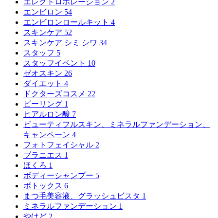
エレクトロポレーション
2
エンビロン
54
エンビロンロールキット
4
スキンケア
52
スキンケア シミ シワ
34
スタッフ
5
スタッフイベント
10
ゼオスキン
26
ダイエット
4
ドクターズコスメ
22
ピーリング
1
ヒアルロン酸
7
ビューティフルスキン、ミネラルファンデーション、
キャンペーン
4
フォトフェイシャル
2
ブラニエス
1
ほくろ
1
ボディーシャンプー
5
ボトックス
6
まつ毛美容液、グラッシュビスタ
1
ミネラルファンデーション
1
やけど
2