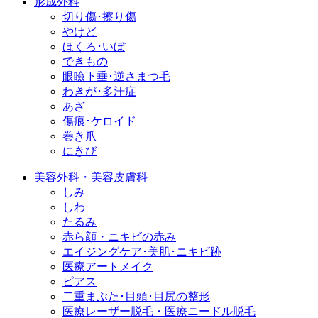
形成外科
切り傷･擦り傷
やけど
ほくろ･いぼ
できもの
眼瞼下垂･逆さまつ毛
わきが･多汗症
あざ
傷痕･ケロイド
巻き爪
にきび
美容外科・美容皮膚科
しみ
しわ
たるみ
赤ら顔・ニキビの赤み
エイジングケア･美肌･ニキビ跡
医療アートメイク
ピアス
二重まぶた･目頭･目尻の整形
医療レーザー脱毛・医療ニードル脱毛