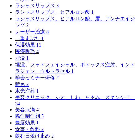
ラシャスリップス
3
ラシャスリップス、ヒアルロン酸
1
ラシャスリップス、ヒアルロン酸、唇、アンチエイジ
ング
2
レーザー治療
8
二重まぶた
1
保湿効果
11
医療脱毛
4
埋没
1
埋没、フォトフェイシャル、ボトックス注射、イント
ラジェン、ウルトラセル
1
学会セミナー研修
7
新色
2
水光注射
1
美容クリニック、シミ、しわ、たるみ、スキンケア、
24
美容点滴
4
脇汗制汗剤
5
豊唇効果
1
食事・飲料
2
飲む日焼け止め
2