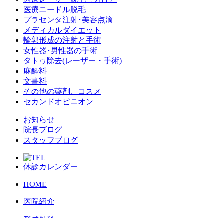
医療ニードル脱毛
プラセンタ注射･美容点滴
メディカルダイエット
輪郭形成の注射と手術
女性器･男性器の手術
タトゥ除去(レーザー・手術)
麻酔料
文書料
その他の薬剤、コスメ
セカンドオピニオン
お知らせ
院長ブログ
スタッフブログ
休診カレンダー
HOME
医院紹介