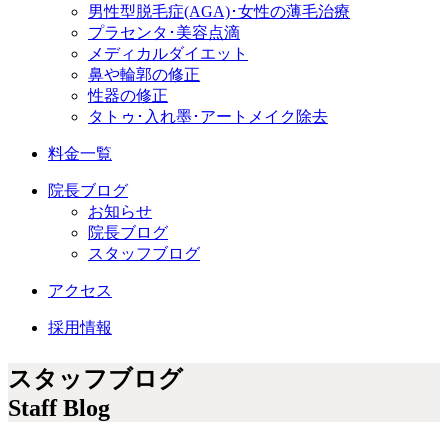
男性型脱毛症
(AGA)
･女性の薄毛治療
プラセンタ･美容点滴
メディカルダイエット
鼻や輪郭の修正
性器の修正
タトゥ･入れ墨･アートメイク除去
料金一覧
院長ブログ
お知らせ
院長ブログ
スタッフブログ
アクセス
採用情報
スタッフブログ
Staff Blog