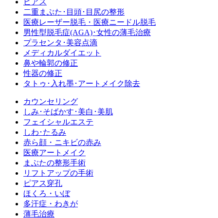
ピアス
二重まぶた･目頭･目尻の整形
医療レーザー脱毛・医療ニードル脱毛
男性型脱毛症
(AGA)
･女性の薄毛治療
プラセンタ･美容点滴
メディカルダイエット
鼻や輪郭の修正
性器の修正
タトゥ･入れ墨･アートメイク除去
カウンセリング
しみ･そばかす･美白･美肌
フェイシャルエステ
しわ･たるみ
赤ら顔・ニキビの赤み
医療アートメイク
まぶたの整形手術
リフトアップの手術
ピアス穿孔
ほくろ・いぼ
多汗症・わきが
薄毛治療