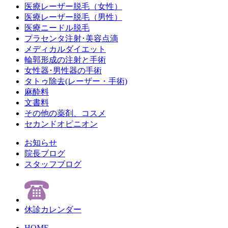
医療レーザー脱毛（女性）
医療レーザー脱毛（男性）
医療ニードル脱毛
プラセンタ注射･美容点滴
メディカルダイエット
輪郭形成の注射と手術
女性器･男性器の手術
タトゥ除去(レーザー・手術)
麻酔料
文書料
その他の薬剤、コスメ
セカンドオピニオン
お知らせ
院長ブログ
スタッフブログ
休診カレンダー
HOME