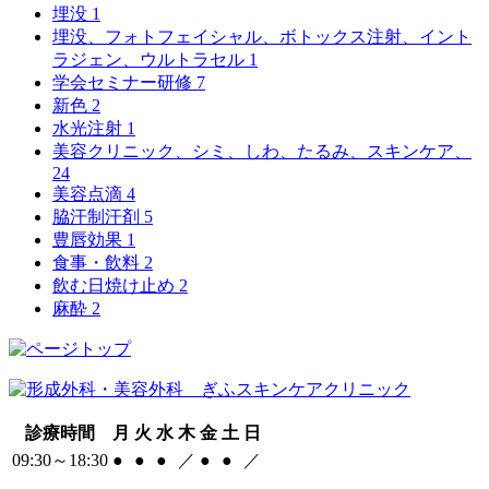
埋没
1
埋没、フォトフェイシャル、ボトックス注射、イント
ラジェン、ウルトラセル
1
学会セミナー研修
7
新色
2
水光注射
1
美容クリニック、シミ、しわ、たるみ、スキンケア、
24
美容点滴
4
脇汗制汗剤
5
豊唇効果
1
食事・飲料
2
飲む日焼け止め
2
麻酔
2
診療時間
月
火
水
木
金
土
日
09:30～18:30
●
●
●
／
●
●
／