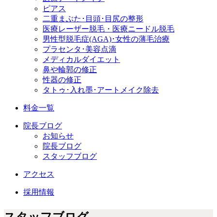
ピアス
二重まぶた･目頭･目尻の整形
医療レーザー脱毛・医療ニードル脱毛
男性型脱毛症
(AGA)
･女性の薄毛治療
プラセンタ･美容点滴
メディカルダイエット
鼻や輪郭の修正
性器の修正
タトゥ･入れ墨･アートメイク除去
料金一覧
院長ブログ
お知らせ
院長ブログ
スタッフブログ
アクセス
採用情報
スタッフブログ