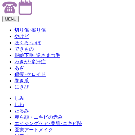
MENU
切り傷･擦り傷
やけど
ほくろ･いぼ
できもの
眼瞼下垂･逆さまつ毛
わきが･多汗症
あざ
傷痕･ケロイド
巻き爪
にきび
しみ
しわ
たるみ
赤ら顔・ニキビの赤み
エイジングケア･美肌･ニキビ跡
医療アートメイク