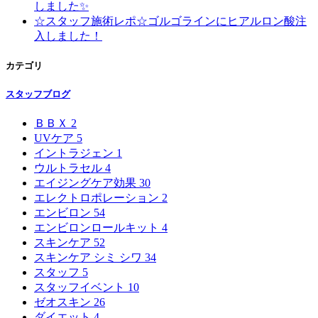
しました✨
☆スタッフ施術レポ☆ゴルゴラインにヒアルロン酸注
入しました！
カテゴリ
スタッフブログ
ＢＢＸ
2
UVケア
5
イントラジェン
1
ウルトラセル
4
エイジングケア効果
30
エレクトロポレーション
2
エンビロン
54
エンビロンロールキット
4
スキンケア
52
スキンケア シミ シワ
34
スタッフ
5
スタッフイベント
10
ゼオスキン
26
ダイエット
4