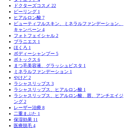
ドクターズコスメ
22
ピーリング
1
ヒアルロン酸
7
ビューティフルスキン、ミネラルファンデーション、
キャンペーン
4
フォトフェイシャル
2
ブラニエス
1
ほくろ
1
ボディーシャンプー
5
ボトックス
6
まつ毛美容液、グラッシュビスタ
1
ミネラルファンデーション
1
やけど
2
ラシャスリップス
3
ラシャスリップス、ヒアルロン酸
1
ラシャスリップス、ヒアルロン酸、唇、アンチエイジ
ング
2
レーザー治療
8
二重まぶた
1
保湿効果
11
医療脱毛
4