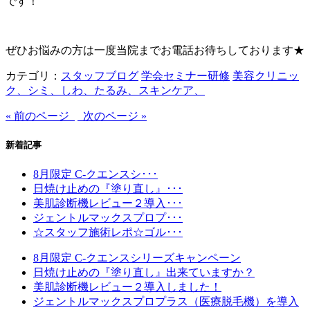
です！
ぜひお悩みの方は一度当院までお電話お待ちしております★
カテゴリ：
スタッフブログ
学会セミナー研修
美容クリニッ
ク、シミ、しわ、たるみ、スキンケア、
« 前のページ
次のページ »
新着記事
8月限定 C-クエンスシ･･･
日焼け止めの『塗り直し』･･･
美肌診断機レビュー２導入･･･
ジェントルマックスプロプ･･･
☆スタッフ施術レポ☆ゴル･･･
8月限定 C-クエンスシリーズキャンペーン
日焼け止めの『塗り直し』出来ていますか？
美肌診断機レビュー２導入しました！
ジェントルマックスプロプラス（医療脱毛機）を導入