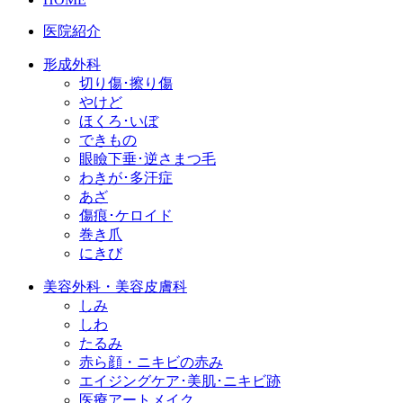
医院紹介
形成外科
切り傷･擦り傷
やけど
ほくろ･いぼ
できもの
眼瞼下垂･逆さまつ毛
わきが･多汗症
あざ
傷痕･ケロイド
巻き爪
にきび
美容外科・美容皮膚科
しみ
しわ
たるみ
赤ら顔・ニキビの赤み
エイジングケア･美肌･ニキビ跡
医療アートメイク