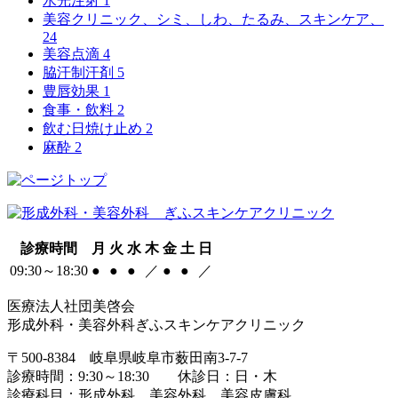
水光注射
1
美容クリニック、シミ、しわ、たるみ、スキンケア、
24
美容点滴
4
脇汗制汗剤
5
豊唇効果
1
食事・飲料
2
飲む日焼け止め
2
麻酔
2
診療時間
月
火
水
木
金
土
日
09:30～18:30
●
●
●
／
●
●
／
医療法人社団美啓会
形成外科・美容外科ぎふスキンケアクリニック
〒500-8384 岐阜県岐阜市薮田南3-7-7
診療時間：9:30～18:30 休診日：日・木
診療科目：形成外科、美容外科、美容皮膚科