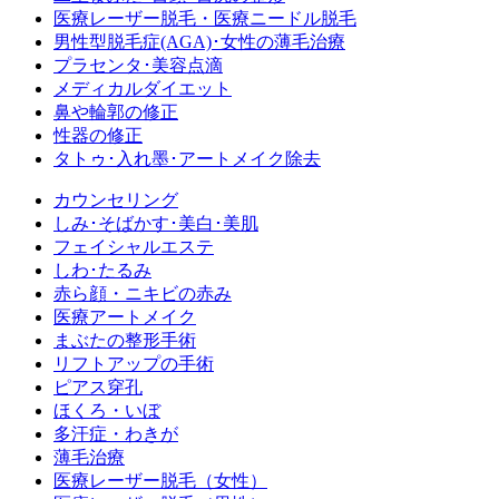
医療レーザー脱毛・医療ニードル脱毛
男性型脱毛症
(AGA)
･女性の薄毛治療
プラセンタ･美容点滴
メディカルダイエット
鼻や輪郭の修正
性器の修正
タトゥ･入れ墨･アートメイク除去
カウンセリング
しみ･そばかす･美白･美肌
フェイシャルエステ
しわ･たるみ
赤ら顔・ニキビの赤み
医療アートメイク
まぶたの整形手術
リフトアップの手術
ピアス穿孔
ほくろ・いぼ
多汗症・わきが
薄毛治療
医療レーザー脱毛（女性）