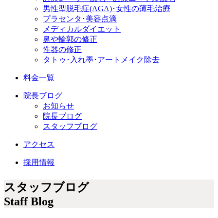
男性型脱毛症
(AGA)
･女性の薄毛治療
プラセンタ･美容点滴
メディカルダイエット
鼻や輪郭の修正
性器の修正
タトゥ･入れ墨･アートメイク除去
料金一覧
院長ブログ
お知らせ
院長ブログ
スタッフブログ
アクセス
採用情報
スタッフブログ
Staff Blog