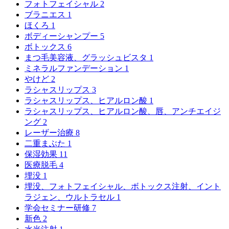
フォトフェイシャル
2
ブラニエス
1
ほくろ
1
ボディーシャンプー
5
ボトックス
6
まつ毛美容液、グラッシュビスタ
1
ミネラルファンデーション
1
やけど
2
ラシャスリップス
3
ラシャスリップス、ヒアルロン酸
1
ラシャスリップス、ヒアルロン酸、唇、アンチエイジ
ング
2
レーザー治療
8
二重まぶた
1
保湿効果
11
医療脱毛
4
埋没
1
埋没、フォトフェイシャル、ボトックス注射、イント
ラジェン、ウルトラセル
1
学会セミナー研修
7
新色
2