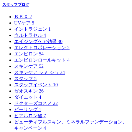
スタッフブログ
ＢＢＸ
2
UVケア
5
イントラジェン
1
ウルトラセル
4
エイジングケア効果
30
エレクトロポレーション
2
エンビロン
54
エンビロンロールキット
4
スキンケア
52
スキンケア シミ シワ
34
スタッフ
5
スタッフイベント
10
ゼオスキン
26
ダイエット
4
ドクターズコスメ
22
ピーリング
1
ヒアルロン酸
7
ビューティフルスキン、ミネラルファンデーション、
キャンペーン
4