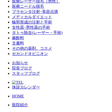
医療レーザー脱毛（男性）
医療ニードル脱毛
プラセンタ注射･美容点滴
メディカルダイエット
輪郭形成の注射と手術
女性器･男性器の手術
タトゥ除去(レーザー・手術)
麻酔料
文書料
その他の薬剤、コスメ
セカンドオピニオン
お知らせ
院長ブログ
スタッフブログ
休診カレンダー
HOME
医院紹介