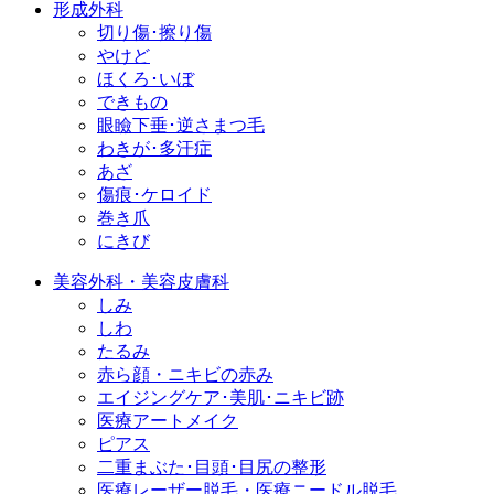
形成外科
切り傷･擦り傷
やけど
ほくろ･いぼ
できもの
眼瞼下垂･逆さまつ毛
わきが･多汗症
あざ
傷痕･ケロイド
巻き爪
にきび
美容外科・美容皮膚科
しみ
しわ
たるみ
赤ら顔・ニキビの赤み
エイジングケア･美肌･ニキビ跡
医療アートメイク
ピアス
二重まぶた･目頭･目尻の整形
医療レーザー脱毛・医療ニードル脱毛