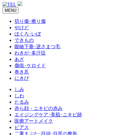
MENU
切り傷･擦り傷
やけど
ほくろ･いぼ
できもの
眼瞼下垂･逆さまつ毛
わきが･多汗症
あざ
傷痕･ケロイド
巻き爪
にきび
しみ
しわ
たるみ
赤ら顔・ニキビの赤み
エイジングケア･美肌･ニキビ跡
医療アートメイク
ピアス
二重まぶた･目頭･目尻の整形