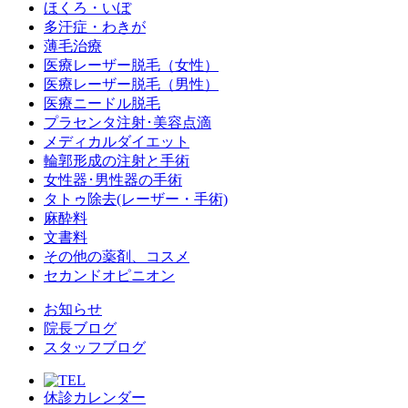
ほくろ・いぼ
多汗症・わきが
薄毛治療
医療レーザー脱毛（女性）
医療レーザー脱毛（男性）
医療ニードル脱毛
プラセンタ注射･美容点滴
メディカルダイエット
輪郭形成の注射と手術
女性器･男性器の手術
タトゥ除去(レーザー・手術)
麻酔料
文書料
その他の薬剤、コスメ
セカンドオピニオン
お知らせ
院長ブログ
スタッフブログ
休診カレンダー