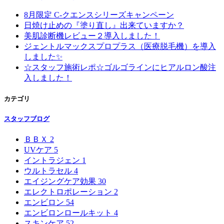
8月限定 C-クエンスシリーズキャンペーン
日焼け止めの『塗り直し』出来ていますか？
美肌診断機レビュー２導入しました！
ジェントルマックスプロプラス（医療脱毛機）を導入
しました✨
☆スタッフ施術レポ☆ゴルゴラインにヒアルロン酸注
入しました！
カテゴリ
スタッフブログ
ＢＢＸ
2
UVケア
5
イントラジェン
1
ウルトラセル
4
エイジングケア効果
30
エレクトロポレーション
2
エンビロン
54
エンビロンロールキット
4
スキンケア
52