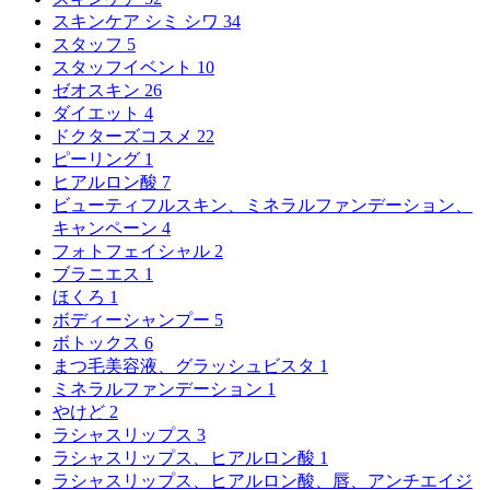
スキンケア シミ シワ
34
スタッフ
5
スタッフイベント
10
ゼオスキン
26
ダイエット
4
ドクターズコスメ
22
ピーリング
1
ヒアルロン酸
7
ビューティフルスキン、ミネラルファンデーション、
キャンペーン
4
フォトフェイシャル
2
ブラニエス
1
ほくろ
1
ボディーシャンプー
5
ボトックス
6
まつ毛美容液、グラッシュビスタ
1
ミネラルファンデーション
1
やけど
2
ラシャスリップス
3
ラシャスリップス、ヒアルロン酸
1
ラシャスリップス、ヒアルロン酸、唇、アンチエイジ