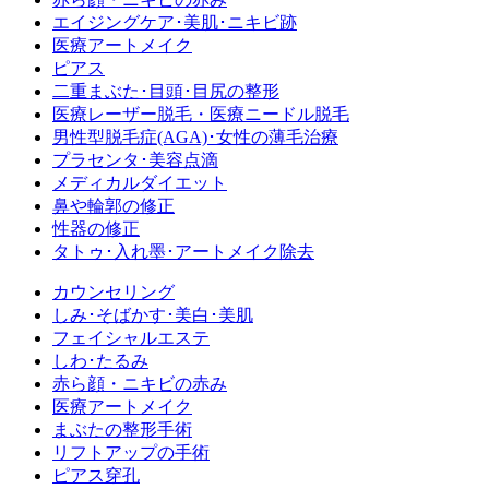
エイジングケア･美肌･ニキビ跡
医療アートメイク
ピアス
二重まぶた･目頭･目尻の整形
医療レーザー脱毛・医療ニードル脱毛
男性型脱毛症
(AGA)
･女性の薄毛治療
プラセンタ･美容点滴
メディカルダイエット
鼻や輪郭の修正
性器の修正
タトゥ･入れ墨･アートメイク除去
カウンセリング
しみ･そばかす･美白･美肌
フェイシャルエステ
しわ･たるみ
赤ら顔・ニキビの赤み
医療アートメイク
まぶたの整形手術
リフトアップの手術
ピアス穿孔