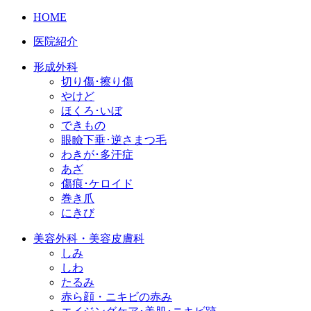
HOME
医院紹介
形成外科
切り傷･擦り傷
やけど
ほくろ･いぼ
できもの
眼瞼下垂･逆さまつ毛
わきが･多汗症
あざ
傷痕･ケロイド
巻き爪
にきび
美容外科・美容皮膚科
しみ
しわ
たるみ
赤ら顔・ニキビの赤み