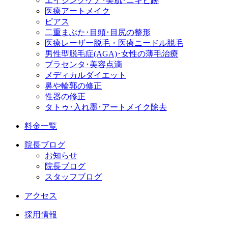
エイジングケア･美肌･ニキビ跡
医療アートメイク
ピアス
二重まぶた･目頭･目尻の整形
医療レーザー脱毛・医療ニードル脱毛
男性型脱毛症
(AGA)
･女性の薄毛治療
プラセンタ･美容点滴
メディカルダイエット
鼻や輪郭の修正
性器の修正
タトゥ･入れ墨･アートメイク除去
料金一覧
院長ブログ
お知らせ
院長ブログ
スタッフブログ
アクセス
採用情報