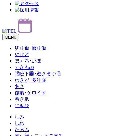
MENU
切り傷･擦り傷
やけど
ほくろ･いぼ
できもの
眼瞼下垂･逆さまつ毛
わきが･多汗症
あざ
傷痕･ケロイド
巻き爪
にきび
しみ
しわ
たるみ
赤ら顔・ニキビの赤み