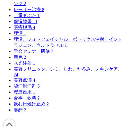
ング
2
レーザー治療
8
二重まぶた
1
保湿効果
11
医療脱毛
4
埋没
1
埋没、フォトフェイシャル、ボトックス注射、イント
ラジェン、ウルトラセル
1
学会セミナー研修
7
新色
2
水光注射
1
美容クリニック、シミ、しわ、たるみ、スキンケア、
24
美容点滴
4
脇汗制汗剤
5
豊唇効果
1
食事・飲料
2
飲む日焼け止め
2
麻酔
2