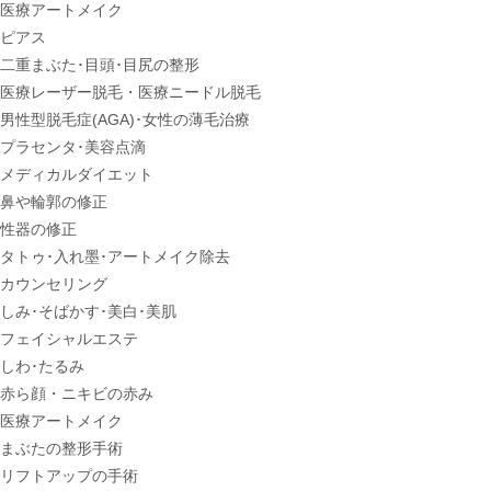
医療アートメイク
ピアス
二重まぶた･目頭･目尻の整形
医療レーザー脱毛・医療ニードル脱毛
男性型脱毛症
(AGA)
･女性の薄毛治療
プラセンタ･美容点滴
メディカルダイエット
鼻や輪郭の修正
性器の修正
タトゥ･入れ墨･アートメイク除去
カウンセリング
しみ･そばかす･美白･美肌
フェイシャルエステ
しわ･たるみ
赤ら顔・ニキビの赤み
医療アートメイク
まぶたの整形手術
リフトアップの手術