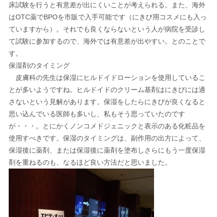
床試験を行うと有意差が出にくいことが考えられる。また、海外
はOTC薬でBPOを市販で入手可能です（にきび用コスメにも入っ
ていますから）。それでも良くならないという人が病院を受診し
て試験に参加するので、海外では有意差が出やすい。とのことで
す。
保湿剤のタイミング
皮膚科の先生は保湿にヒルドイドローションを使用しているこ
とが多いようですね。ヒルドイドのクリーム基剤はにきびには適
さないという見解があります。保湿をしたらにきびが良くなると
思い込んでいる医師も多いし、私もそう思っていたのです
が・・・。とにかくノンコメドジェニックと表示のある化粧品を
使用すべきです。保湿のタイミングは、副作用の出方によって、
保湿後に薬剤、または保湿後に薬剤を塗布しさらにもう一度保湿
剤を重ねるのも、なるほど良い方法だと思いました。