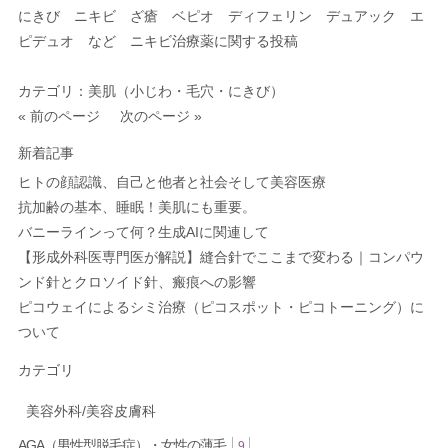
にきび ニキビ ざ瘡 ベピオ ディフェリン デュアック エ
ピデュオ など ニキビ治療薬に関する投稿
カテゴリ：
美肌（小じわ・毛穴・にきび）
« 前のページ
次のページ »
新着記事
ヒトの顔認識、自己と他者と社会そして美容医療
抗加齢の基本、睡眠！美肌にも重要。
バニーラインって何？生成AIに関連して
【形成外科医専門医が解説】縫合針でここまで変わる｜コンパウ
ンド針とクロソイド針、瘢痕への影響
ピコウェイによるシミ治療（ピコスポット・ピコトーニング）に
ついて
カテゴリ
美容外科/美容皮膚科
AGA（男性型脱毛症）・女性の薄毛
9