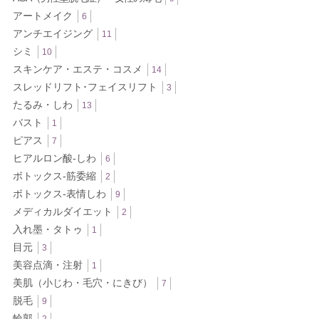
アートメイク
6
アンチエイジング
11
シミ
10
スキンケア・エステ・コスメ
14
スレッドリフト･フェイスリフト
3
たるみ・しわ
13
バスト
1
ピアス
7
ヒアルロン酸-しわ
6
ボトックス‐筋委縮
2
ボトックス‐表情しわ
9
メディカルダイエット
2
入れ墨・タトゥ
1
目元
3
美容点滴・注射
1
美肌（小じわ・毛穴・にきび）
7
脱毛
9
輪郭