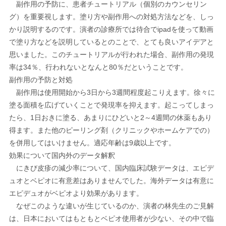
副作用の予防に、患者チュートリアル（個別のカウンセリン
グ）を重要視します。塗り方や副作用への対処方法などを、しっ
かり説明するのです。演者の診療所では待合でipadを使って動画
で塗り方などを説明しているとのことで、とても良いアイデアと
思いました。このチュートリアルが行われた場合、副作用の発現
率は34％、行われないとなんと80％だということです。
副作用の予防と対処
副作用は使用開始から3日から3週間程度起こりえます。徐々に
塗る面積を広げていくことで発現率を抑えます。起こってしまっ
たら、1日おきに塗る、あまりにひどいと2～4週間の休薬もあり
得ます。また他のピーリング剤（クリニックやホームケアでの）
を併用してはいけません。適応年齢は9歳以上です。
効果について国内外のデータ解釈
にきび皮疹の減少率について、国内臨床試験データは、エピデ
ュオとベピオに有意差はありませんでした。海外データは有意に
エピデュオがベピオより効果があります。
なぜこのような違いが生じているのか、演者の林先生のご見解
は、日本においてはもともとベピオ使用者が少ない、その中で臨