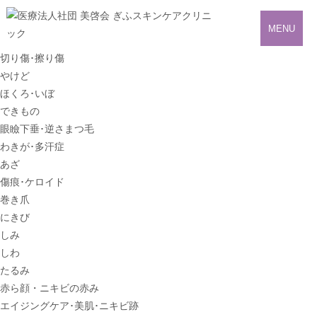
MENU
切り傷･擦り傷
やけど
ほくろ･いぼ
できもの
眼瞼下垂･逆さまつ毛
わきが･多汗症
あざ
傷痕･ケロイド
巻き爪
にきび
しみ
しわ
たるみ
赤ら顔・ニキビの赤み
エイジングケア･美肌･ニキビ跡