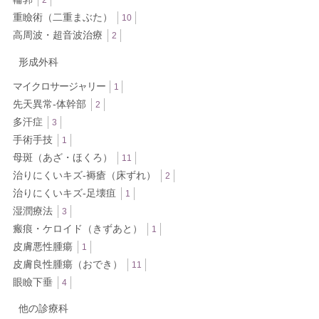
2
重瞼術（二重まぶた）
10
高周波・超音波治療
2
形成外科
マイクロサージャリー
1
先天異常-体幹部
2
多汗症
3
手術手技
1
母斑（あざ・ほくろ）
11
治りにくいキズ-褥瘡（床ずれ）
2
治りにくいキズ-足壊疽
1
湿潤療法
3
瘢痕・ケロイド（きずあと）
1
皮膚悪性腫瘍
1
皮膚良性腫瘍（おでき）
11
眼瞼下垂
4
他の診療科