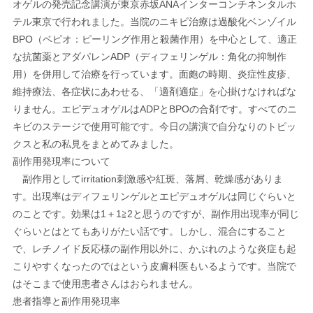
オゲルの発売記念講演が東京赤坂ANAインターコンチネンタルホ
テル東京で行われました。当院のニキビ治療は過酸化ベンゾイル
BPO（ベピオ：ピーリング作用と殺菌作用）を中心として、適正
な抗菌薬とアダパレンADP（ディフェリンゲル：角化の抑制作
用）を併用して治療を行っています。面皰の時期、炎症性皮疹、
維持療法、各症状にあわせる、「適剤適症」を心掛けなければな
りません。エピデュオゲルはADPとBPOの合剤です。すべてのニ
キビのステージで使用可能です。今日の講演で自分なりのトピッ
クスと私の私見をまとめてみました。
副作用発現率について
副作用としてirritation刺激感や紅斑、落屑、乾燥感がありま
す。出現率はディフェリンゲルとエピデュオゲルは同じぐらいと
のことです。効果は1＋1≧2と思うのですが、副作用出現率が同じ
ぐらいとはとてもありがたい話です。しかし、混合にすること
で、レチノイド反応様の副作用以外に、かぶれのような炎症も起
こりやすくなったのではという皮膚科医もいるようです。当院で
はそこまで使用患者さんはおられません。
患者指導と副作用発現率