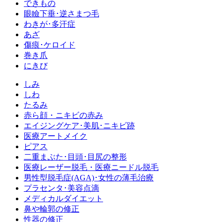
できもの
眼瞼下垂･逆さまつ毛
わきが･多汗症
あざ
傷痕･ケロイド
巻き爪
にきび
しみ
しわ
たるみ
赤ら顔・ニキビの赤み
エイジングケア･美肌･ニキビ跡
医療アートメイク
ピアス
二重まぶた･目頭･目尻の整形
医療レーザー脱毛・医療ニードル脱毛
男性型脱毛症
(AGA)
･女性の薄毛治療
プラセンタ･美容点滴
メディカルダイエット
鼻や輪郭の修正
性器の修正