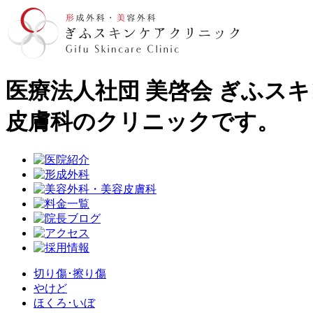
医療法人社団 美啓会 ぎふス
皮膚科のクリニックです。
切り傷･擦り傷
やけど
ほくろ･いぼ