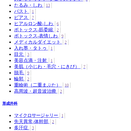
たるみ・しわ
13
バスト
1
ピアス
7
ヒアルロン酸-しわ
6
ボトックス‐筋委縮
2
ボトックス‐表情しわ
9
メディカルダイエット
2
入れ墨・タトゥ
1
目元
3
美容点滴・注射
1
美肌（小じわ・毛穴・にきび）
7
脱毛
9
輪郭
2
重瞼術（二重まぶた）
10
高周波・超音波治療
2
形成外科
マイクロサージャリー
1
先天異常-体幹部
2
多汗症
3