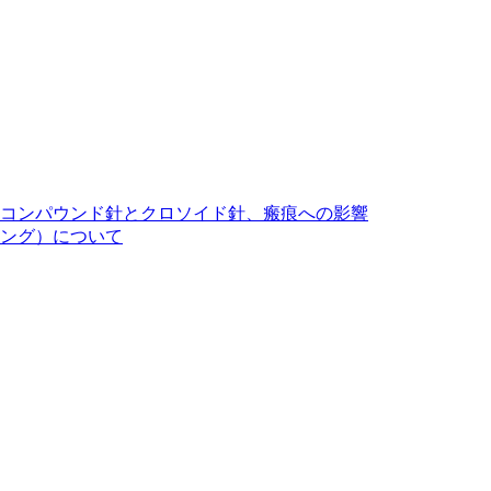
コンパウンド針とクロソイド針、瘢痕への影響
ング）について