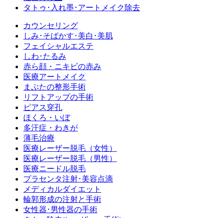
タトゥ･入れ墨･アートメイク除去
カウンセリング
しみ･そばかす･美白･美肌
フェイシャルエステ
しわ･たるみ
赤ら顔・ニキビの赤み
医療アートメイク
まぶたの整形手術
リフトアップの手術
ピアス穿孔
ほくろ・いぼ
多汗症・わきが
薄毛治療
医療レーザー脱毛（女性）
医療レーザー脱毛（男性）
医療ニードル脱毛
プラセンタ注射･美容点滴
メディカルダイエット
輪郭形成の注射と手術
女性器･男性器の手術