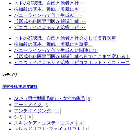
ヒトの顔認識、自己と他者と社･･･
抗加齢の基本、睡眠！美肌にも･･･
バニーラインって何？生成AI･･･
【形成外科医専門医が解説】縫･･･
ピコウェイによるシミ治療（ピ･･･
ヒトの顔認識、自己と他者と社会そして美容医療
抗加齢の基本、睡眠！美肌にも重要。
バニーラインって何？生成AIに関連して
【形成外科医専門医が解説】縫合針でここまで変わる｜
ピコウェイによるシミ治療（ピコスポット・ピコトーニ
カテゴリ
美容外科/美容皮膚科
AGA（男性型脱毛症）・女性の薄毛
9
アートメイク
6
アンチエイジング
11
シミ
10
スキンケア・エステ・コスメ
14
スレッドリフト･フェイスリフト
3