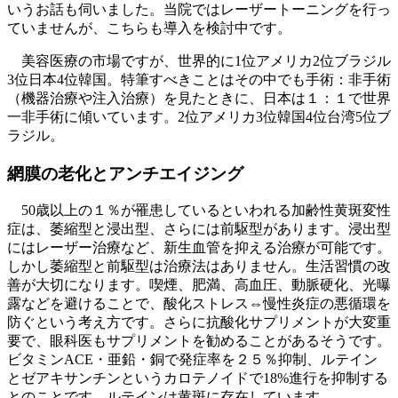
いうお話も伺いました。当院ではレーザートーニングを行っ
ていませんが、こちらも導入を検討中です。
美容医療の市場ですが、世界的に1位アメリカ2位ブラジル
3位日本4位韓国。特筆すべきことはその中でも手術：非手術
（機器治療や注入治療）を見たときに、日本は１：１で世界
一非手術に傾いています。2位アメリカ3位韓国4位台湾5位ブ
ラジル。
網膜の老化とアンチエイジング
50歳以上の１％が罹患しているといわれる加齢性黄斑変性
症は、萎縮型と浸出型、さらには前駆型があります。浸出型
にはレーザー治療など、新生血管を抑える治療が可能です。
しかし萎縮型と前駆型は治療法はありません。生活習慣の改
善が大切になります。喫煙、肥満、高血圧、動脈硬化、光曝
露などを避けることで、酸化ストレス⇔慢性炎症の悪循環を
防ぐという考え方です。さらに抗酸化サプリメントが大変重
要で、眼科医もサプリメントを勧めることがあるそうです。
ビタミンACE・亜鉛・銅で発症率を２５％抑制、ルテイン
とゼアキサンチンというカロテノイドで18%進行を抑制する
とのことです。ルテインは黄斑に存在しています。