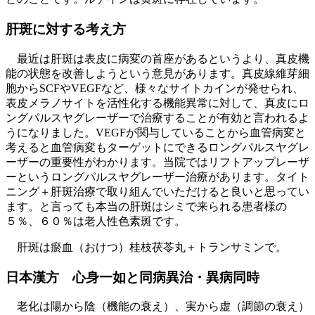
肝斑に対する考え方
最近は肝斑は表皮に病変の首座があるというより、真皮機
能の状態を改善しようという意見があります。真皮線維芽細
胞からSCFやVEGFなど、様々なサイトカインが発せられ、
表皮メラノサイトを活性化する機能異常に対して、真皮にロ
ングパルスヤグレーザーで治療することが有効と言われるよ
うになりました。VEGFが関与していることから血管病変と
考えると血管病変もターゲットにできるロングパルスヤグレ
ーザーの重要性がわかります。当院ではリフトアップレーザ
ーというロングパルスヤグレーザー治療があります。タイト
ニング＋肝斑治療で取り組んでいただけると良いと思ってい
ます。と言っても本当の肝斑はシミで来られる患者様の
５％、６０％は老人性色素斑です。
肝斑は瘀血（おけつ）桂枝茯苓丸＋トランサミンで。
日本漢方 心身一如と同病異治・異病同時
老化は陽から陰（機能の衰え）、実から虚（調節の衰え）