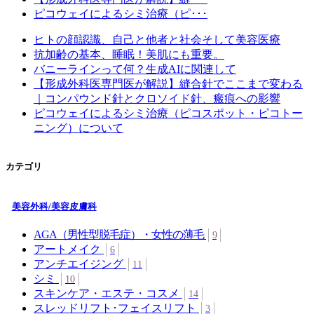
ピコウェイによるシミ治療（ピ･･･
ヒトの顔認識、自己と他者と社会そして美容医療
抗加齢の基本、睡眠！美肌にも重要。
バニーラインって何？生成AIに関連して
【形成外科医専門医が解説】縫合針でここまで変わる
｜コンパウンド針とクロソイド針、瘢痕への影響
ピコウェイによるシミ治療（ピコスポット・ピコトー
ニング）について
カテゴリ
美容外科/美容皮膚科
AGA（男性型脱毛症）・女性の薄毛
9
アートメイク
6
アンチエイジング
11
シミ
10
スキンケア・エステ・コスメ
14
スレッドリフト･フェイスリフト
3