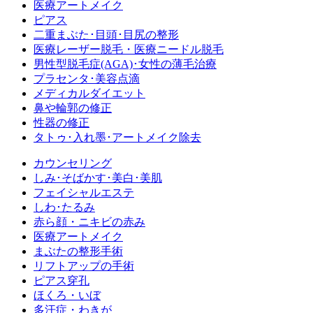
医療アートメイク
ピアス
二重まぶた･目頭･目尻の整形
医療レーザー脱毛・医療ニードル脱毛
男性型脱毛症
(AGA)
･女性の薄毛治療
プラセンタ･美容点滴
メディカルダイエット
鼻や輪郭の修正
性器の修正
タトゥ･入れ墨･アートメイク除去
カウンセリング
しみ･そばかす･美白･美肌
フェイシャルエステ
しわ･たるみ
赤ら顔・ニキビの赤み
医療アートメイク
まぶたの整形手術
リフトアップの手術
ピアス穿孔
ほくろ・いぼ
多汗症・わきが