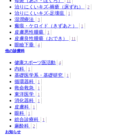
母斑（あざ・ほくろ）
11
治りにくいキズ-褥瘡（床ずれ）
2
治りにくいキズ-足壊疽
1
湿潤療法
3
瘢痕・ケロイド（きずあと）
1
皮膚悪性腫瘍
1
皮膚良性腫瘍（おでき）
11
眼瞼下垂
4
他の診療科
健康スポーツ医活動
4
内科
1
基礎医学系・基礎研究
1
循環器科
1
救命救急
1
東洋医学
1
消化器科
1
皮膚科
1
眼科
1
総合診療科
1
麻酔科
2
お知らせ