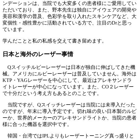
ンデーションは、当院でも大変多くの患者様にご愛用してい
ただいており、また、野本先生は独自にアイウェアの開発や
美容和漢学の普及、色彩学を取り入れたスキンケアなど、大
変個性・感性豊かに活動されている方で、注目のDrと思っ
ています。
学んだことと私の私感を交えて書き留めます。
日本と海外のレーザー事情
Qスイッチルビーレーザーは日本が独自に伸ばしてきた機
械。アメリカにルビーレーザーは普及していません。海外は
KTP・YAGレーザーを中心にして、最近はアレキサンドラ
イトレーザーが中心になっています。また、CO２レーザー
で十分だという考え方もあるとのことです。
当院ですが、Qスイッチレーザーは当院には未導入だった
のですが、年末に導入予定です。切れ味の良い日本製のルビ
ーか、世界的メーカーのアレキサンドライトか、当院の患者
様に合った機器を選択中です。
韓国・台湾ではIPLよりもレーザートーニング真っ盛りと