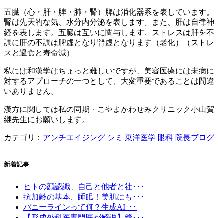
五臓（心・肝・脾・肺・腎）脾は消化器系を表しています。
腎は先天的な気、水分内分泌を表します。また、肝は自律神
経を表します。五臓は互いに関与します。ストレスは肝を不
調に肝の不調は脾虚となり腎虚となります（老化）（ストレ
スと過食と寿命減）
私には和漢学はちょっと難しいですが、美容医療には未病に
対するアプローチの一つとして、大変重要であることは間違
いありません。
漢方に関しては私の同期・こやまかわせみクリニック小山賀
継先生にお願いします。
カテゴリ：
アンチエイジング
シミ
東洋医学
眼科
院長ブログ
新着記事
ヒトの顔認識、自己と他者と社･･･
抗加齢の基本、睡眠！美肌にも･･･
バニーラインって何？生成AI･･･
【形成外科医専門医が解説】縫･･･