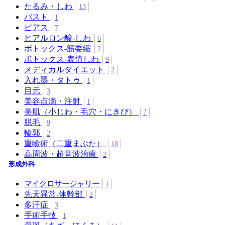
たるみ・しわ
13
バスト
1
ピアス
7
ヒアルロン酸-しわ
6
ボトックス‐筋委縮
2
ボトックス‐表情しわ
9
メディカルダイエット
2
入れ墨・タトゥ
1
目元
3
美容点滴・注射
1
美肌（小じわ・毛穴・にきび）
7
脱毛
9
輪郭
2
重瞼術（二重まぶた）
10
高周波・超音波治療
2
形成外科
マイクロサージャリー
1
先天異常-体幹部
2
多汗症
3
手術手技
1