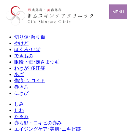
MENU
切り傷･擦り傷
やけど
ほくろ･いぼ
できもの
眼瞼下垂･逆さまつ毛
わきが･多汗症
あざ
傷痕･ケロイド
巻き爪
にきび
しみ
しわ
たるみ
赤ら顔・ニキビの赤み
エイジングケア･美肌･ニキビ跡