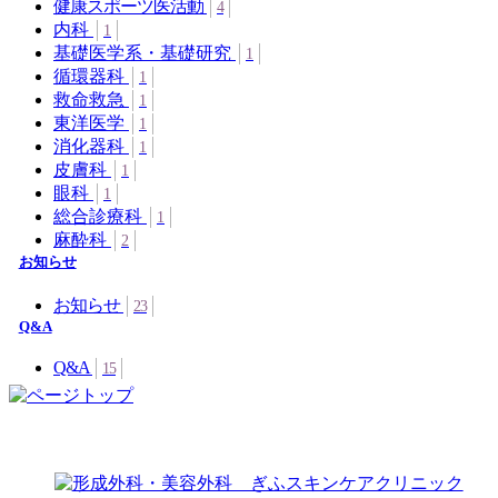
健康スポーツ医活動
4
内科
1
基礎医学系・基礎研究
1
循環器科
1
救命救急
1
東洋医学
1
消化器科
1
皮膚科
1
眼科
1
総合診療科
1
麻酔科
2
お知らせ
お知らせ
23
Q&A
Q&A
15