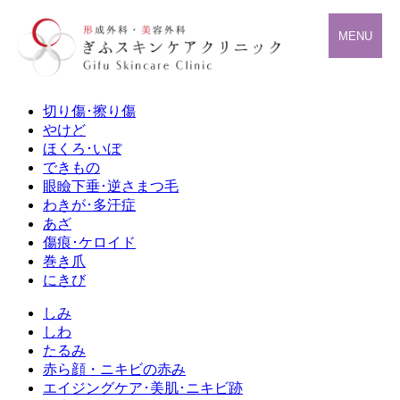
MENU
切り傷･擦り傷
やけど
ほくろ･いぼ
できもの
眼瞼下垂･逆さまつ毛
わきが･多汗症
あざ
傷痕･ケロイド
巻き爪
にきび
しみ
しわ
たるみ
赤ら顔・ニキビの赤み
エイジングケア･美肌･ニキビ跡