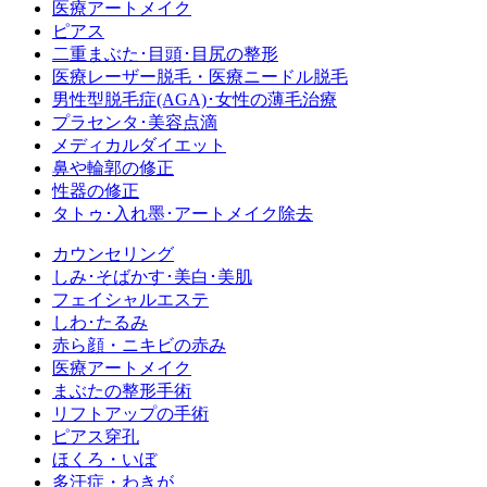
医療アートメイク
ピアス
二重まぶた･目頭･目尻の整形
医療レーザー脱毛・医療ニードル脱毛
男性型脱毛症
(AGA)
･女性の薄毛治療
プラセンタ･美容点滴
メディカルダイエット
鼻や輪郭の修正
性器の修正
タトゥ･入れ墨･アートメイク除去
カウンセリング
しみ･そばかす･美白･美肌
フェイシャルエステ
しわ･たるみ
赤ら顔・ニキビの赤み
医療アートメイク
まぶたの整形手術
リフトアップの手術
ピアス穿孔
ほくろ・いぼ
多汗症・わきが