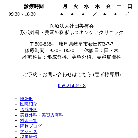
診療時間
月
火
水
木
金
土
日
09:30～18:30
●
●
●
／
●
●
／
医療法人社団美啓会
形成外科・美容外科ぎふスキンケアクリニック
〒500-8384 岐阜県岐阜市薮田南3-7-7
診療時間：9:30～18:30 休診日：日・木
診療科目：形成外科、美容外科、美容皮膚科
ご予約・お問い合わせはこちら (患者様専用)
058-214-6918
HOME
医院紹介
形成外科
美容外科・美容皮膚科
料金一覧
院長ブログ
アクセス
採用情報