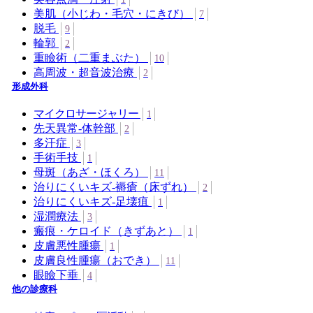
美肌（小じわ・毛穴・にきび）
7
脱毛
9
輪郭
2
重瞼術（二重まぶた）
10
高周波・超音波治療
2
形成外科
マイクロサージャリー
1
先天異常-体幹部
2
多汗症
3
手術手技
1
母斑（あざ・ほくろ）
11
治りにくいキズ-褥瘡（床ずれ）
2
治りにくいキズ-足壊疽
1
湿潤療法
3
瘢痕・ケロイド（きずあと）
1
皮膚悪性腫瘍
1
皮膚良性腫瘍（おでき）
11
眼瞼下垂
4
他の診療科