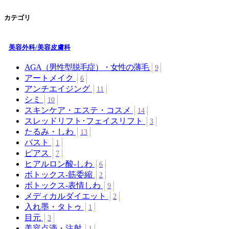
カテゴリ
美容外科/美容皮膚科
AGA（男性型脱毛症）・女性の薄毛
9
アートメイク
6
アンチエイジング
11
シミ
10
スキンケア・エステ・コスメ
14
スレッドリフト･フェイスリフト
3
たるみ・しわ
13
バスト
1
ピアス
7
ヒアルロン酸-しわ
6
ボトックス‐筋委縮
2
ボトックス‐表情しわ
9
メディカルダイエット
2
入れ墨・タトゥ
1
目元
3
美容点滴・注射
1