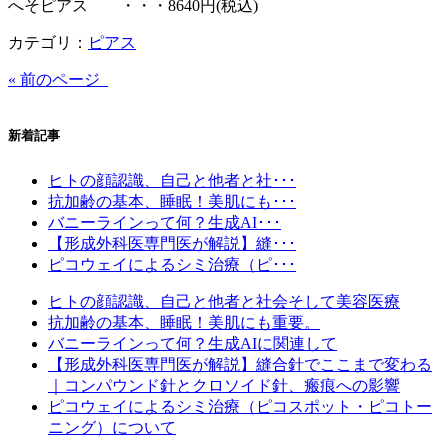
へそピアス ・・・8640円(税込)
カテゴリ：
ピアス
« 前のページ
新着記事
ヒトの顔認識、自己と他者と社･･･
抗加齢の基本、睡眠！美肌にも･･･
バニーラインって何？生成AI･･･
【形成外科医専門医が解説】縫･･･
ピコウェイによるシミ治療（ピ･･･
ヒトの顔認識、自己と他者と社会そして美容医療
抗加齢の基本、睡眠！美肌にも重要。
バニーラインって何？生成AIに関連して
【形成外科医専門医が解説】縫合針でここまで変わる
｜コンパウンド針とクロソイド針、瘢痕への影響
ピコウェイによるシミ治療（ピコスポット・ピコトー
ニング）について