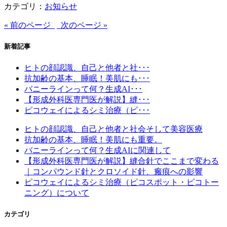
カテゴリ：
お知らせ
« 前のページ
次のページ »
新着記事
ヒトの顔認識、自己と他者と社･･･
抗加齢の基本、睡眠！美肌にも･･･
バニーラインって何？生成AI･･･
【形成外科医専門医が解説】縫･･･
ピコウェイによるシミ治療（ピ･･･
ヒトの顔認識、自己と他者と社会そして美容医療
抗加齢の基本、睡眠！美肌にも重要。
バニーラインって何？生成AIに関連して
【形成外科医専門医が解説】縫合針でここまで変わる
｜コンパウンド針とクロソイド針、瘢痕への影響
ピコウェイによるシミ治療（ピコスポット・ピコトー
ニング）について
カテゴリ