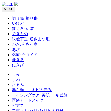
MENU
切り傷･擦り傷
やけど
ほくろ･いぼ
できもの
眼瞼下垂･逆さまつ毛
わきが･多汗症
あざ
傷痕･ケロイド
巻き爪
にきび
しみ
しわ
たるみ
赤ら顔・ニキビの赤み
エイジングケア･美肌･ニキビ跡
医療アートメイク
ピアス
二重まぶた･目頭･目尻の整形