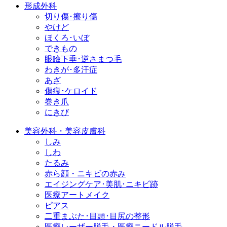
形成外科
切り傷･擦り傷
やけど
ほくろ･いぼ
できもの
眼瞼下垂･逆さまつ毛
わきが･多汗症
あざ
傷痕･ケロイド
巻き爪
にきび
美容外科・美容皮膚科
しみ
しわ
たるみ
赤ら顔・ニキビの赤み
エイジングケア･美肌･ニキビ跡
医療アートメイク
ピアス
二重まぶた･目頭･目尻の整形
医療レーザー脱毛・医療ニードル脱毛