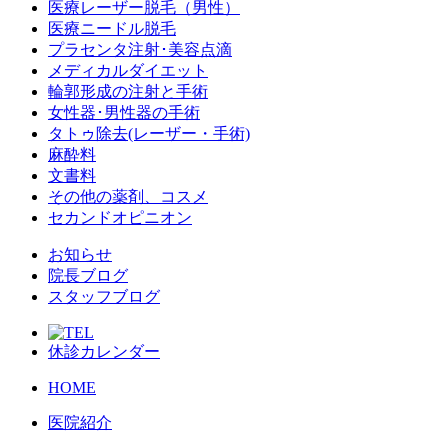
医療レーザー脱毛（男性）
医療ニードル脱毛
プラセンタ注射･美容点滴
メディカルダイエット
輪郭形成の注射と手術
女性器･男性器の手術
タトゥ除去(レーザー・手術)
麻酔料
文書料
その他の薬剤、コスメ
セカンドオピニオン
お知らせ
院長ブログ
スタッフブログ
休診カレンダー
HOME
医院紹介