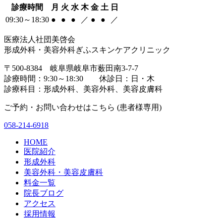
診療時間
月
火
水
木
金
土
日
09:30～18:30
●
●
●
／
●
●
／
医療法人社団美啓会
形成外科・美容外科ぎふスキンケアクリニック
〒500-8384 岐阜県岐阜市薮田南3-7-7
診療時間：9:30～18:30 休診日：日・木
診療科目：形成外科、美容外科、美容皮膚科
ご予約・お問い合わせはこちら (患者様専用)
058-214-6918
HOME
医院紹介
形成外科
美容外科・美容皮膚科
料金一覧
院長ブログ
アクセス
採用情報