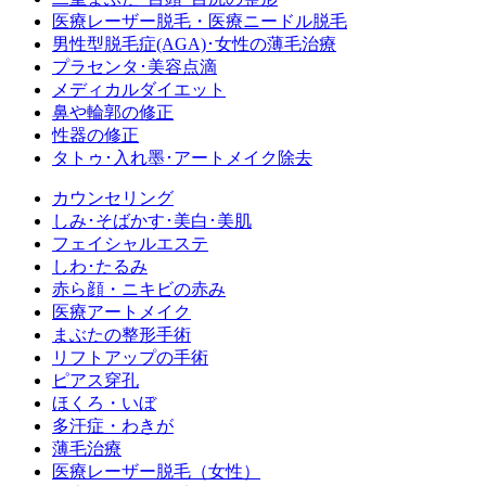
医療レーザー脱毛・医療ニードル脱毛
男性型脱毛症
(AGA)
･女性の薄毛治療
プラセンタ･美容点滴
メディカルダイエット
鼻や輪郭の修正
性器の修正
タトゥ･入れ墨･アートメイク除去
カウンセリング
しみ･そばかす･美白･美肌
フェイシャルエステ
しわ･たるみ
赤ら顔・ニキビの赤み
医療アートメイク
まぶたの整形手術
リフトアップの手術
ピアス穿孔
ほくろ・いぼ
多汗症・わきが
薄毛治療
医療レーザー脱毛（女性）