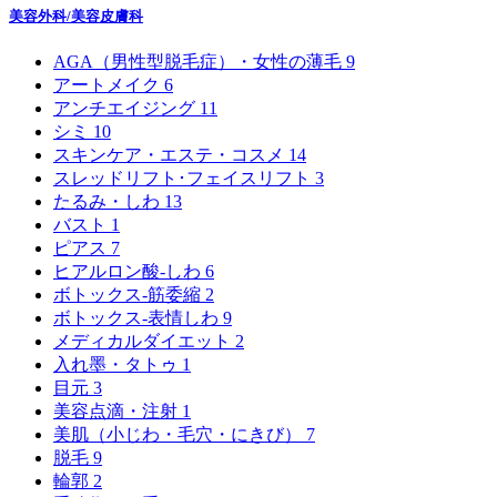
美容外科/美容皮膚科
AGA（男性型脱毛症）・女性の薄毛
9
アートメイク
6
アンチエイジング
11
シミ
10
スキンケア・エステ・コスメ
14
スレッドリフト･フェイスリフト
3
たるみ・しわ
13
バスト
1
ピアス
7
ヒアルロン酸-しわ
6
ボトックス‐筋委縮
2
ボトックス‐表情しわ
9
メディカルダイエット
2
入れ墨・タトゥ
1
目元
3
美容点滴・注射
1
美肌（小じわ・毛穴・にきび）
7
脱毛
9
輪郭
2