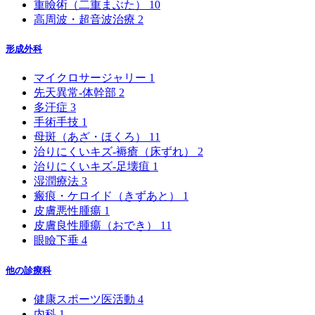
重瞼術（二重まぶた）
10
高周波・超音波治療
2
形成外科
マイクロサージャリー
1
先天異常-体幹部
2
多汗症
3
手術手技
1
母斑（あざ・ほくろ）
11
治りにくいキズ-褥瘡（床ずれ）
2
治りにくいキズ-足壊疽
1
湿潤療法
3
瘢痕・ケロイド（きずあと）
1
皮膚悪性腫瘍
1
皮膚良性腫瘍（おでき）
11
眼瞼下垂
4
他の診療科
健康スポーツ医活動
4
内科
1