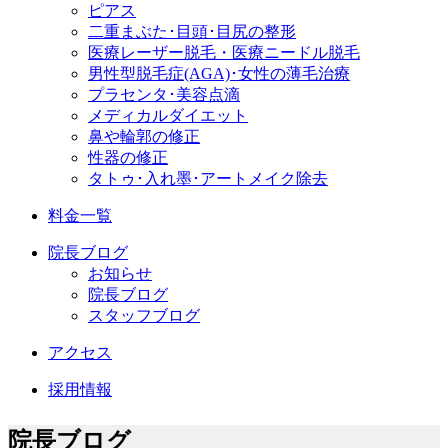
ピアス
二重まぶた･目頭･目尻の整形
医療レーザー脱毛・医療ニードル脱毛
男性型脱毛症
(AGA)
･女性の薄毛治療
プラセンタ･美容点滴
メディカルダイエット
鼻や輪郭の修正
性器の修正
タトゥ･入れ墨･アートメイク除去
料金一覧
院長ブログ
お知らせ
院長ブログ
スタッフブログ
アクセス
採用情報
院長ブログ