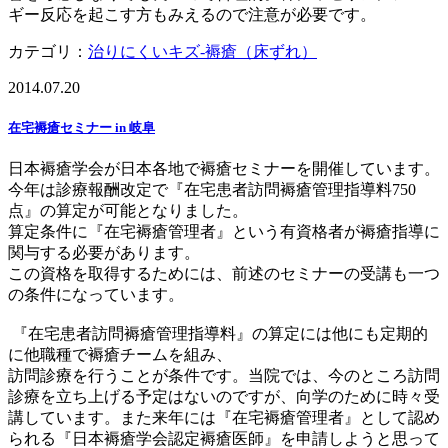
ギー反応を起こす方もみえるので注意が必要です。
カテゴリ：
治りにくいキズ-褥瘡（床ずれ）
2014.07.20
在宅褥瘡セミナー in 岐阜
日本褥瘡学会が日本各地で褥瘡セミナーを開催しています。
今年は診療報酬改定で『在宅患者訪問褥瘡管理指導料750
点』の算定が可能となりました。
算定条件に『在宅褥瘡管理者』という有資格者が褥瘡指導に
関与する必要があります。
この資格を取得するためには、前述のセミナーの受講も一つ
の条件になっています。
『在宅患者訪問褥瘡管理指導料』の算定には他にも定期的
に他職種で褥瘡チームを組み、
訪問診療を行うことが条件です。当院では、今のところ訪問
診療を立ち上げる予定はないのですが、向学のために時々受
講しています。また来年には『在宅褥瘡管理者』として認め
られる『日本褥瘡学会認定褥瘡医師』を申請しようと思って