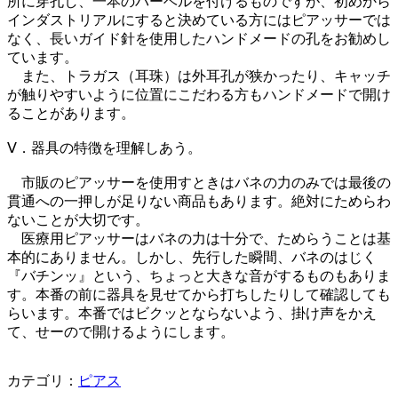
所に穿孔し、一本のバーベルを付けるものですが、初めから
インダストリアルにすると決めている方にはピアッサーでは
なく、長いガイド針を使用したハンドメードの孔をお勧めし
ています。
また、トラガス（耳珠）は外耳孔が狭かったり、キャッチ
が触りやすいように位置にこだわる方もハンドメードで開け
ることがあります。
Ⅴ．器具の特徴を理解しあう。
市販のピアッサーを使用すときはバネの力のみでは最後の
貫通への一押しが足りない商品もあります。絶対にためらわ
ないことが大切です。
医療用ピアッサーはバネの力は十分で、ためらうことは基
本的にありません。しかし、先行した瞬間、バネのはじく
『バチンッ』という、ちょっと大きな音がするものもありま
す。本番の前に器具を見せてから打ちしたりして確認しても
らいます。本番ではビクッとならないよう、掛け声をかえ
て、せーので開けるようにします。
カテゴリ：
ピアス