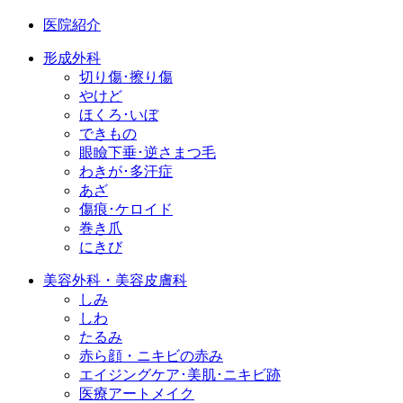
医院紹介
形成外科
切り傷･擦り傷
やけど
ほくろ･いぼ
できもの
眼瞼下垂･逆さまつ毛
わきが･多汗症
あざ
傷痕･ケロイド
巻き爪
にきび
美容外科・美容皮膚科
しみ
しわ
たるみ
赤ら顔・ニキビの赤み
エイジングケア･美肌･ニキビ跡
医療アートメイク