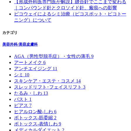
【形成外科医専門医が解説】縫合針でここまで変わる
｜コンパウンド針とクロソイド針、瘢痕への影響
ピコウェイによるシミ治療（ピコスポット・ピコトー
ニング）について
カテゴリ
美容外科/美容皮膚科
AGA（男性型脱毛症）・女性の薄毛
9
アートメイク
6
アンチエイジング
11
シミ
10
スキンケア・エステ・コスメ
14
スレッドリフト･フェイスリフト
3
たるみ・しわ
13
バスト
1
ピアス
7
ヒアルロン酸-しわ
6
ボトックス‐筋委縮
2
ボトックス‐表情しわ
9
メディカルダイエット
2