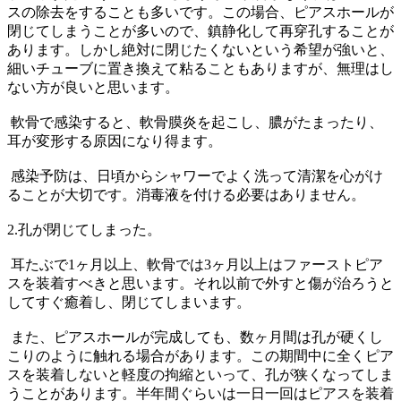
スの除去をすることも多いです。この場合、ピアスホールが
閉じてしまうことが多いので、鎮静化して再穿孔することが
あります。しかし絶対に閉じたくないという希望が強いと、
細いチューブに置き換えて粘ることもありますが、無理はし
ない方が良いと思います。
軟骨で感染すると、軟骨膜炎を起こし、膿がたまったり、
耳が変形する原因になり得ます。
感染予防は、日頃からシャワーでよく洗って清潔を心がけ
ることが大切です。消毒液を付ける必要はありません。
2.孔が閉じてしまった。
耳たぶで1ヶ月以上、軟骨では3ヶ月以上はファーストピア
スを装着すべきと思います。それ以前で外すと傷が治ろうと
してすぐ癒着し、閉じてしまいます。
また、ピアスホールが完成しても、数ヶ月間は孔が硬くし
こりのように触れる場合があります。この期間中に全くピア
スを装着しないと軽度の拘縮といって、孔が狭くなってしま
うことがあります。半年間ぐらいは一日一回はピアスを装着