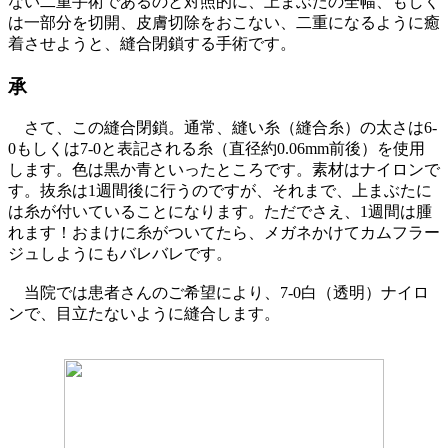
ない二重手術であるのと対照的に、上まぶたの全幅、もしく
は一部分を切開、皮膚切除をおこない、二重になるように癒
着させようと、縫合閉鎖する手術です。
承
さて、この縫合閉鎖。通常、縫い糸（縫合糸）の太さは6-
0もしくは7-0と表記される糸（直径約0.06mm前後）を使用
します。色は黒か青といったところです。素材はナイロンで
す。抜糸は1週間後に行うのですが、それまで、上まぶたに
は糸が付いていることになります。ただでさえ、1週間は腫
れます！おまけに糸がついてたら、メガネかけてカムフラー
ジュしようにもバレバレです。
当院では患者さんのご希望により、7-0白（透明）ナイロ
ンで、目立たないように縫合します。