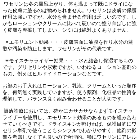
ワセリンは冬の風呂上がり、体も温まって既にドライにな
った皮膚に塗るのは勧められません。ワセリンは皮膚の保護
作用は強いですが、水分を含ませる作用は乏しいのです。し
かもローションやクリームに比べて硬いので塗り伸ばしに強
く皮膚を摩擦してしまい、シミには絶対よくありません。
✴︎
エモリエント効果
・・・皮膚表面に油膜を作り水分の蒸
散や汚染を防止します。ワセリンがその代表です。
✴︎
モイスチャライザー効果
・・・水と結合し保湿するもの
です。グリセリンや尿素ですが、いわゆるローション基剤の
もの、例えばヒルドイドローションなどです。
お顔のお手入れはローション、乳液、クリームといった順序
を、何気無く実践していますが、使う薬剤、化粧品の性質を
理解して、バランス良く組み合わせることが大切です。
褥瘡診療においては、確かにカサカサならまずモイスチャ
ライザーを使用し、エモリエント効果のあるものを組み合わ
せていくべきです。ドライスキンが軽ければ、保護目的にワ
セリン単剤で使うこともシンプルでわかりやすく、他剤の影
響を考慮しなくても良いので合理的。稀にワセリンにアレル