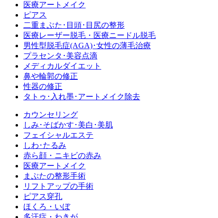
医療アートメイク
ピアス
二重まぶた･目頭･目尻の整形
医療レーザー脱毛・医療ニードル脱毛
男性型脱毛症
(AGA)
･女性の薄毛治療
プラセンタ･美容点滴
メディカルダイエット
鼻や輪郭の修正
性器の修正
タトゥ･入れ墨･アートメイク除去
カウンセリング
しみ･そばかす･美白･美肌
フェイシャルエステ
しわ･たるみ
赤ら顔・ニキビの赤み
医療アートメイク
まぶたの整形手術
リフトアップの手術
ピアス穿孔
ほくろ・いぼ
多汗症・わきが