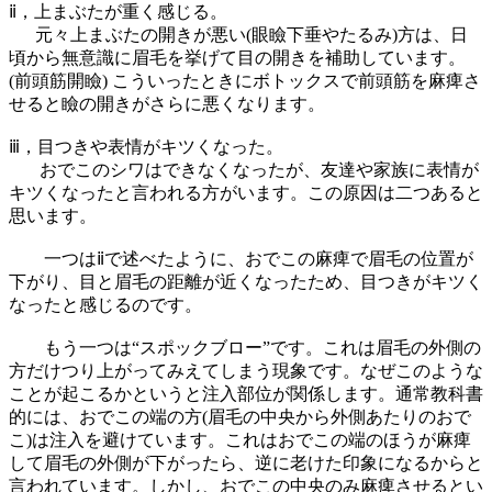
ⅱ，上まぶたが重く感じる。
元々上まぶたの開きが悪い(眼瞼下垂やたるみ)方は、日
頃から無意識に眉毛を挙げて目の開きを補助しています。
(前頭筋開瞼) こういったときにボトックスで前頭筋を麻痺さ
せると瞼の開きがさらに悪くなります。
ⅲ，目つきや表情がキツくなった。
おでこのシワはできなくなったが、友達や家族に表情が
キツくなったと言われる方がいます。この原因は二つあると
思います。
一つはⅱで述べたように、おでこの麻痺で眉毛の位置が
下がり、目と眉毛の距離が近くなったため、目つきがキツく
なったと感じるのです。
もう一つは“スポックブロー”です。これは眉毛の外側の
方だけつり上がってみえてしまう現象です。なぜこのような
ことが起こるかというと注入部位が関係します。通常教科書
的には、おでこの端の方(眉毛の中央から外側あたりのおで
こ)は注入を避けています。これはおでこの端のほうが麻痺
して眉毛の外側が下がったら、逆に老けた印象になるからと
言われています。しかし、おでこの中央のみ麻痺させるとい