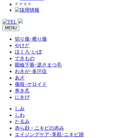
MENU
切り傷･擦り傷
やけど
ほくろ･いぼ
できもの
眼瞼下垂･逆さまつ毛
わきが･多汗症
あざ
傷痕･ケロイド
巻き爪
にきび
しみ
しわ
たるみ
赤ら顔・ニキビの赤み
エイジングケア･美肌･ニキビ跡