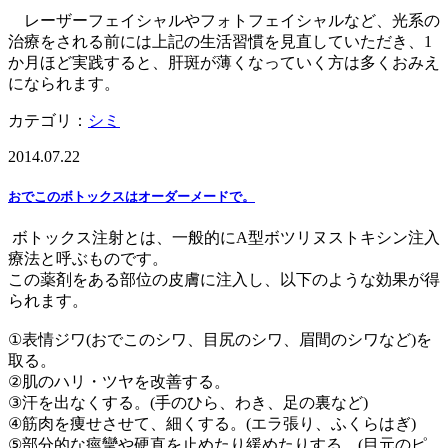
レーザーフェイシャルやフォトフェイシャルなど、光系の
治療をされる前には上記の生活習慣を見直していただき、1
か月ほど実践すると、肝斑が薄くなっていく方は多くおみえ
になられます。
カテゴリ：
シミ
2014.07.22
おでこのボトックスはオーダーメードで。
ボトックス注射とは、一般的にA型ボツリヌストキシン注入
療法と呼ぶものです。
この薬剤をある部位の皮膚に注入し、以下のような効果が得
られます。
①表情ジワ(おでこのシワ、目尻のシワ、眉間のシワなど)を
取る。
②肌のハリ・ツヤを改善する。
③汗を出なくする。(手のひら、わき、足の裏など)
④筋肉を痩せさせて、細くする。(エラ張り、ふくらはぎ)
⑤部分的な痙攣や硬直を止めたり緩めたりする。(目元のピ