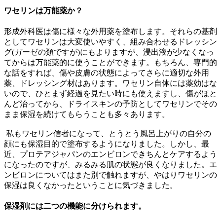
ワセリンは万能薬か？
形成外科医は傷に様々な外用薬を塗布します。それらの基剤
としてワセリンは大変使いやすく、組み合わせるドレッシン
グ(ガーゼの類ですが)にもよりますが、浸出液が少なくなっ
てからは万能薬的に使うことができます。もちろん、専門的
な話をすれば、傷や皮膚の状態によってさらに適切な外用
薬、ドレッシング材はあります。ワセリン自体には薬効はな
いので、ひとまず経過を見たい時にも使えますし、傷がほと
んど治ってから、ドライスキンの予防としてワセリンでその
まま保湿を続けてもらうことも多々あります。
私もワセリン信者になって、とうとう風呂上がりの自分の
顔にも保湿目的で塗布するようになりました。しかし、最
近、プロテアジャパンのエンビロンできちんとケアするよう
になったのですが、みるみる肌の状態が良くなりました。エ
ンビロンについてはまた別で触れますが、やはりワセリンの
保湿は良くなかったということに気づきました。
保湿剤には二つの機能に分けられます。