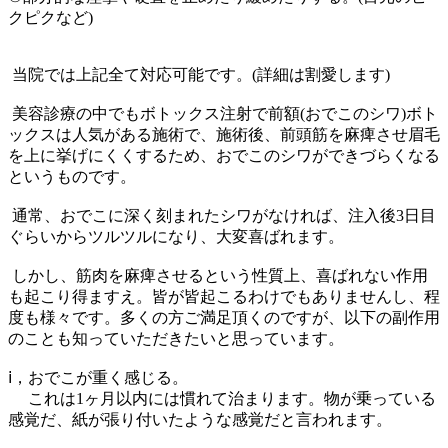
クピクなど)
当院では上記全て対応可能です。(詳細は割愛します)
美容診療の中でもボトックス注射で前額(おでこのシワ)ボト
ックスは人気がある施術で、施術後、前頭筋を麻痺させ眉毛
を上に挙げにくくするため、おでこのシワができづらくなる
というものです。
通常、おでこに深く刻まれたシワがなければ、注入後3日目
ぐらいからツルツルになり、大変喜ばれます。
しかし、筋肉を麻痺させるという性質上、喜ばれない作用
も起こり得ますえ。皆が皆起こるわけでもありませんし、程
度も様々です。多くの方ご満足頂くのですが、以下の副作用
のことも知っていただきたいと思っています。
ⅰ，おでこが重く感じる。
これは1ヶ月以内には慣れて治まります。物が乗っている
感覚だ、紙が張り付いたような感覚だと言われます。