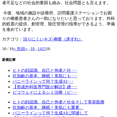
者不足などの社会的要因も絡み、社会問題とも言えます。
今後、地域の施設や診療所、訪問看護ステーションでお困
りの褥瘡患者さんの一助になりたいと思っております。外科
的処置の提供、創管理、除圧管理の指導ができるよう、準備
を進めています。
カテゴリ：
治りにくいキズ-褥瘡（床ずれ）
16 / 16
« 先頭
«
...
10
...
14
15
16
新着記事
ヒトの顔認識、自己と他者と社･･･
抗加齢の基本、睡眠！美肌にも･･･
バニーラインって何？生成AI･･･
【形成外科医専門医が解説】縫･･･
ピコウェイによるシミ治療（ピ･･･
ヒトの顔認識、自己と他者と社会そして美容医療
抗加齢の基本、睡眠！美肌にも重要。
バニーラインって何？生成AIに関連して