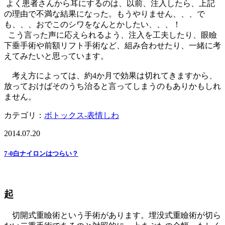
よく患者さんから耳にするのは、以前、注入したら、上記
の理由で不満な結果になった。もうやりません、、、で
も、、、おでこのシワをなんとかしたい、、、！
こう言った声に応えられるよう、注入を工夫したり、眼瞼
下垂手術や前額リフト手術など、組み合わせたり、一緒に考
えてみたいと思っています。
考え方によっては、約4か月で効果は切れてきますから、
放っておけばそのうち治ると言ってしまうのもありかもしれ
ません。
カテゴリ：
ボトックス‐表情しわ
2014.07.20
7-0白ナイロンはつらい？
起
切開式重瞼術という手術があります。埋没式重瞼術が切ら