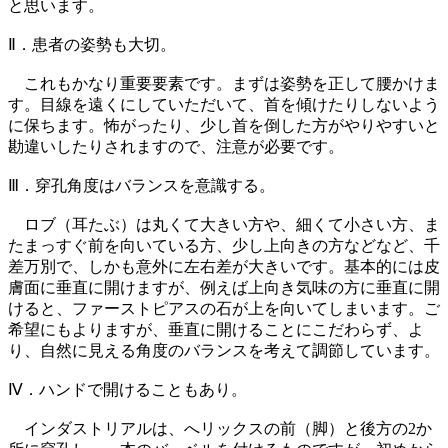
と思います。
Ⅱ．患者の姿勢も大切。
これもかなり重要要素です。まずは姿勢を正して腰かけま
す。目線を遠くにしていただいて、首を傾けたりしないよう
に保ちます。怖がったり、少し首を倒した方がやりやすいと
勘違いしたりされますので、注意が必要です。
Ⅲ．穿孔角度はバランスを意識する。
ロブ（耳たぶ）は丸くて大きい方や、細くて小さい方、ま
たまっすぐ前を向いている方、少し上向きの方などなど、千
差万別で、しかも意外に左右差が大きいです。基本的には皮
膚面に垂直に開けますが、例えば上向き気味の方に垂直に開
けると、ファーストピアスの石が上を向いてしまいます。ご
希望にもよりますが、垂直に開けることにこだわらず、よ
り、自然に見える角度のバランスを考えて調節しています。
Ⅳ．ハンドで開けることもあり。
インダストリアルは、へリックスの前（脚）と後方の2か