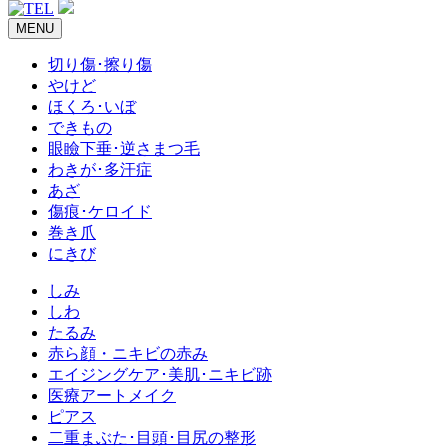
MENU
切り傷･擦り傷
やけど
ほくろ･いぼ
できもの
眼瞼下垂･逆さまつ毛
わきが･多汗症
あざ
傷痕･ケロイド
巻き爪
にきび
しみ
しわ
たるみ
赤ら顔・ニキビの赤み
エイジングケア･美肌･ニキビ跡
医療アートメイク
ピアス
二重まぶた･目頭･目尻の整形