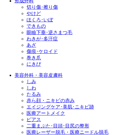
形成外科
切り傷･擦り傷
やけど
ほくろ･いぼ
できもの
眼瞼下垂･逆さまつ毛
わきが･多汗症
あざ
傷痕･ケロイド
巻き爪
にきび
美容外科・美容皮膚科
しみ
しわ
たるみ
赤ら顔・ニキビの赤み
エイジングケア･美肌･ニキビ跡
医療アートメイク
ピアス
二重まぶた･目頭･目尻の整形
医療レーザー脱毛・医療ニードル脱毛