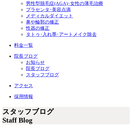
男性型脱毛症
(AGA)
･女性の薄毛治療
プラセンタ･美容点滴
メディカルダイエット
鼻や輪郭の修正
性器の修正
タトゥ･入れ墨･アートメイク除去
料金一覧
院長ブログ
お知らせ
院長ブログ
スタッフブログ
アクセス
採用情報
スタッフブログ
Staff Blog