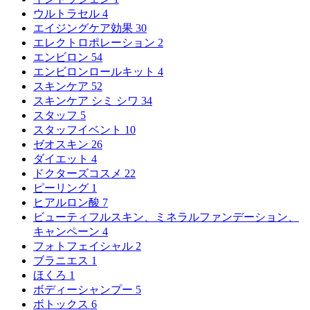
ウルトラセル
4
エイジングケア効果
30
エレクトロポレーション
2
エンビロン
54
エンビロンロールキット
4
スキンケア
52
スキンケア シミ シワ
34
スタッフ
5
スタッフイベント
10
ゼオスキン
26
ダイエット
4
ドクターズコスメ
22
ピーリング
1
ヒアルロン酸
7
ビューティフルスキン、ミネラルファンデーション、
キャンペーン
4
フォトフェイシャル
2
ブラニエス
1
ほくろ
1
ボディーシャンプー
5
ボトックス
6