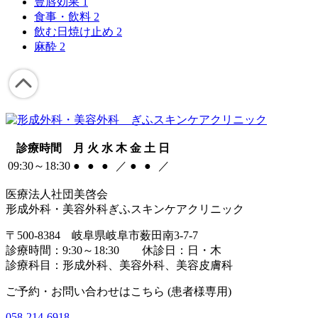
豊唇効果
1
食事・飲料
2
飲む日焼け止め
2
麻酔
2
診療時間
月
火
水
木
金
土
日
09:30～18:30
●
●
●
／
●
●
／
医療法人社団美啓会
形成外科・美容外科ぎふスキンケアクリニック
〒500-8384 岐阜県岐阜市薮田南3-7-7
診療時間：9:30～18:30 休診日：日・木
診療科目：形成外科、美容外科、美容皮膚科
ご予約・お問い合わせはこちら (患者様専用)
058-214-6918