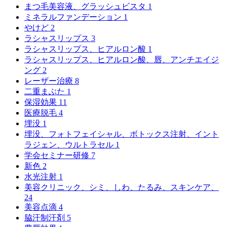
まつ毛美容液、グラッシュビスタ
1
ミネラルファンデーション
1
やけど
2
ラシャスリップス
3
ラシャスリップス、ヒアルロン酸
1
ラシャスリップス、ヒアルロン酸、唇、アンチエイジ
ング
2
レーザー治療
8
二重まぶた
1
保湿効果
11
医療脱毛
4
埋没
1
埋没、フォトフェイシャル、ボトックス注射、イント
ラジェン、ウルトラセル
1
学会セミナー研修
7
新色
2
水光注射
1
美容クリニック、シミ、しわ、たるみ、スキンケア、
24
美容点滴
4
脇汗制汗剤
5