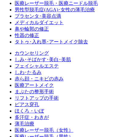
医療レーザー脱毛・医療ニードル脱毛
男性型脱毛症
(AGA)
･女性の薄毛治療
プラセンタ･美容点滴
メディカルダイエット
鼻や輪郭の修正
性器の修正
タトゥ･入れ墨･アートメイク除去
カウンセリング
しみ･そばかす･美白･美肌
フェイシャルエステ
しわ･たるみ
赤ら顔・ニキビの赤み
医療アートメイク
まぶたの整形手術
リフトアップの手術
ピアス穿孔
ほくろ・いぼ
多汗症・わきが
薄毛治療
医療レーザー脱毛（女性）
医療レーザー脱毛（男性）