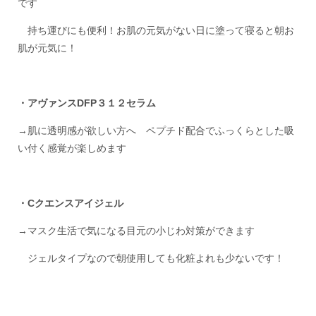
です
持ち運びにも便利！お肌の元気がない日に塗って寝ると朝お
肌が元気に！
・アヴァンスDFP３１２セラム
→肌に透明感が欲しい方へ ペプチド配合でふっくらとした吸
い付く感覚が楽しめます
・Cクエンスアイジェル
→マスク生活で気になる目元の小じわ対策ができます
ジェルタイプなので朝使用しても化粧よれも少ないです！