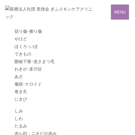
MENU
切り傷･擦り傷
やけど
ほくろ･いぼ
できもの
眼瞼下垂･逆さまつ毛
わきが･多汗症
あざ
傷痕･ケロイド
巻き爪
にきび
しみ
しわ
たるみ
赤ら顔・ニキビの赤み