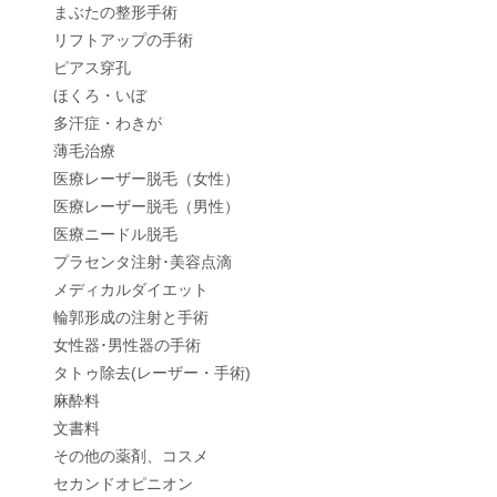
まぶたの整形手術
リフトアップの手術
ピアス穿孔
ほくろ・いぼ
多汗症・わきが
薄毛治療
医療レーザー脱毛（女性）
医療レーザー脱毛（男性）
医療ニードル脱毛
プラセンタ注射･美容点滴
メディカルダイエット
輪郭形成の注射と手術
女性器･男性器の手術
タトゥ除去(レーザー・手術)
麻酔料
文書料
その他の薬剤、コスメ
セカンドオピニオン