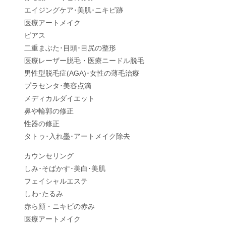
エイジングケア･美肌･ニキビ跡
医療アートメイク
ピアス
二重まぶた･目頭･目尻の整形
医療レーザー脱毛・医療ニードル脱毛
男性型脱毛症
(AGA)
･女性の薄毛治療
プラセンタ･美容点滴
メディカルダイエット
鼻や輪郭の修正
性器の修正
タトゥ･入れ墨･アートメイク除去
カウンセリング
しみ･そばかす･美白･美肌
フェイシャルエステ
しわ･たるみ
赤ら顔・ニキビの赤み
医療アートメイク