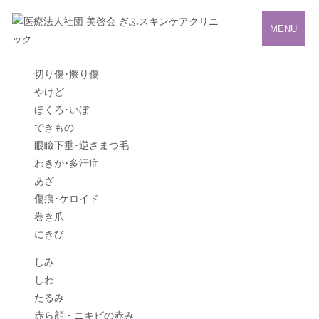
MENU
切り傷･擦り傷
やけど
ほくろ･いぼ
できもの
眼瞼下垂･逆さまつ毛
わきが･多汗症
あざ
傷痕･ケロイド
巻き爪
にきび
しみ
しわ
たるみ
赤ら顔・ニキビの赤み