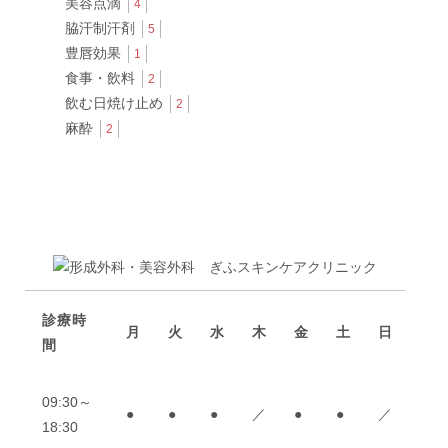
美容点滴
4
脇汗制汗剤
5
豊唇効果
1
食事・飲料
2
飲む日焼け止め
2
麻酔
2
診療時
月
火
水
木
金
土
日
間
09:30～
●
●
●
／
●
●
／
18:30