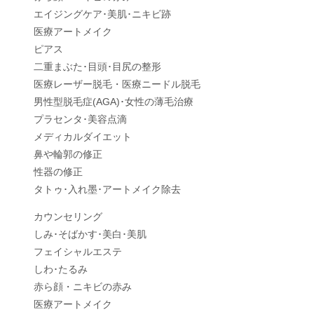
エイジングケア･美肌･ニキビ跡
医療アートメイク
ピアス
二重まぶた･目頭･目尻の整形
医療レーザー脱毛・医療ニードル脱毛
男性型脱毛症
(AGA)
･女性の薄毛治療
プラセンタ･美容点滴
メディカルダイエット
鼻や輪郭の修正
性器の修正
タトゥ･入れ墨･アートメイク除去
カウンセリング
しみ･そばかす･美白･美肌
フェイシャルエステ
しわ･たるみ
赤ら顔・ニキビの赤み
医療アートメイク