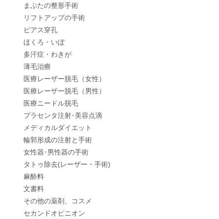
まぶたの整形手術
リフトアップの手術
ピアス穿孔
ほくろ・いぼ
多汗症・わきが
薄毛治療
医療レーザー脱毛（女性）
医療レーザー脱毛（男性）
医療ニードル脱毛
プラセンタ注射･美容点滴
メディカルダイエット
輪郭形成の注射と手術
女性器･男性器の手術
タトゥ除去(レーザー・手術)
麻酔料
文書料
その他の薬剤、コスメ
セカンドオピニオン