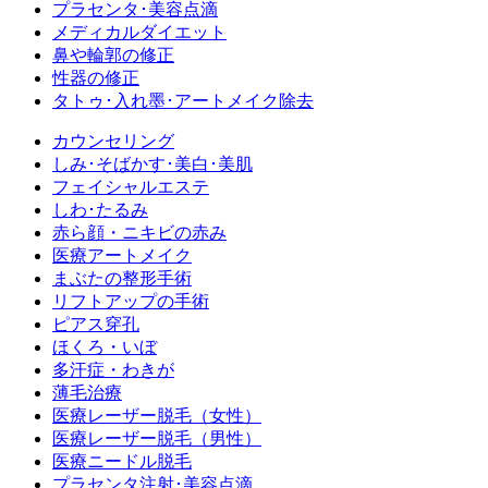
プラセンタ･美容点滴
メディカルダイエット
鼻や輪郭の修正
性器の修正
タトゥ･入れ墨･アートメイク除去
カウンセリング
しみ･そばかす･美白･美肌
フェイシャルエステ
しわ･たるみ
赤ら顔・ニキビの赤み
医療アートメイク
まぶたの整形手術
リフトアップの手術
ピアス穿孔
ほくろ・いぼ
多汗症・わきが
薄毛治療
医療レーザー脱毛（女性）
医療レーザー脱毛（男性）
医療ニードル脱毛
プラセンタ注射･美容点滴