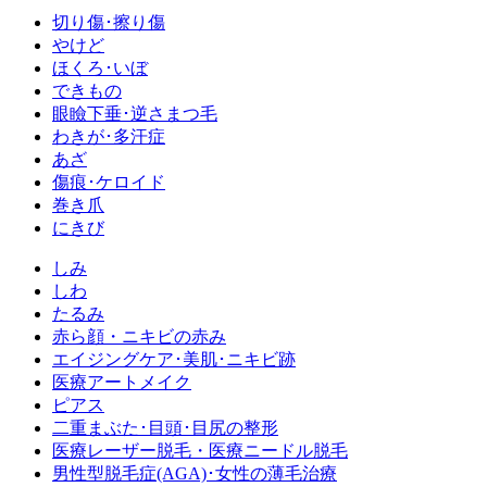
切り傷･擦り傷
やけど
ほくろ･いぼ
できもの
眼瞼下垂･逆さまつ毛
わきが･多汗症
あざ
傷痕･ケロイド
巻き爪
にきび
しみ
しわ
たるみ
赤ら顔・ニキビの赤み
エイジングケア･美肌･ニキビ跡
医療アートメイク
ピアス
二重まぶた･目頭･目尻の整形
医療レーザー脱毛・医療ニードル脱毛
男性型脱毛症
(AGA)
･女性の薄毛治療