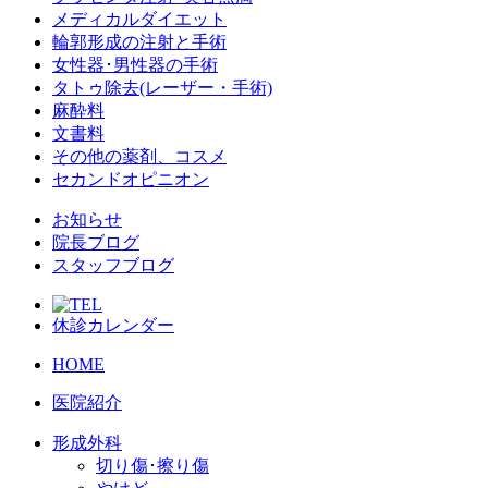
メディカルダイエット
輪郭形成の注射と手術
女性器･男性器の手術
タトゥ除去(レーザー・手術)
麻酔料
文書料
その他の薬剤、コスメ
セカンドオピニオン
お知らせ
院長ブログ
スタッフブログ
休診カレンダー
HOME
医院紹介
形成外科
切り傷･擦り傷