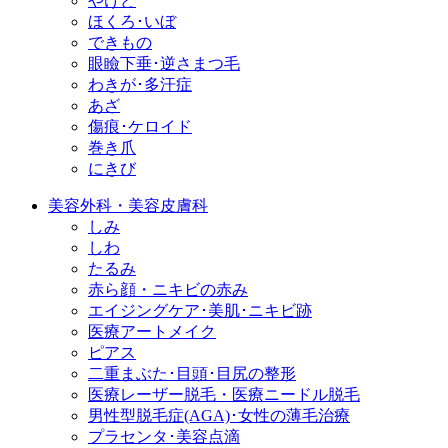
やけど
ほくろ･いぼ
できもの
眼瞼下垂･逆さまつ毛
わきが･多汗症
あざ
傷痕･ケロイド
巻き爪
にきび
美容外科・美容皮膚科
しみ
しわ
たるみ
赤ら顔・ニキビの赤み
エイジングケア･美肌･ニキビ跡
医療アートメイク
ピアス
二重まぶた･目頭･目尻の整形
医療レーザー脱毛・医療ニードル脱毛
男性型脱毛症
(AGA)
･女性の薄毛治療
プラセンタ･美容点滴