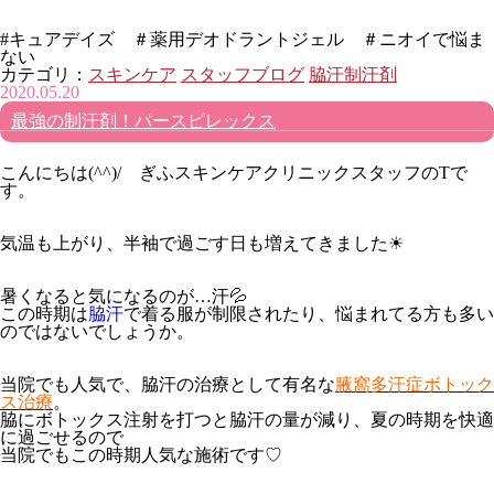
#キュアデイズ ＃薬用デオドラントジェル ＃ニオイで悩ま
ない
カテゴリ：
スキンケア
スタッフブログ
脇汗制汗剤
2020.05.20
最強の制汗剤！パースピレックス
こんにちは(^^)/ ぎふスキンケアクリニックスタッフのTで
す。
気温も上がり、半袖で過ごす日も増えてきました☀
暑くなると気になるのが…汗💦
この時期は
脇汗
で着る服が制限されたり、悩まれてる方も多い
のではないでしょうか。
当院でも人気で、脇汗の治療として有名な
腋窩多汗症ボトック
ス治療
。
脇にボトックス注射を打つと脇汗の量が減り、夏の時期を快適
に過ごせるので
当院でもこの時期人気な施術です♡