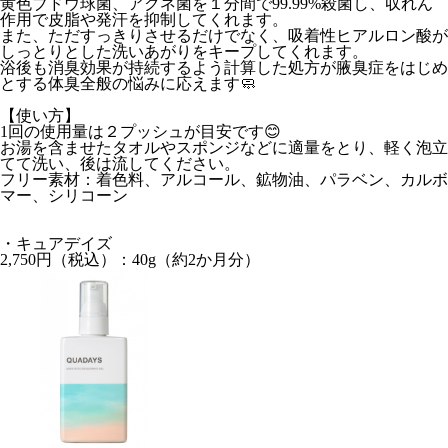
黄色ブドウ球菌、アクネ菌を１分間で99.99%殺菌し、収れん
作用で皮脂や発汗を抑制してくれます。
また、ただすっきりさせるだけでなく、吸着性ヒアルロン酸が
しっとりとした洗いあがりをキープしてくれます。
浴後も消臭効果が持続するよう計算した処方が腋臭症をはじめ
とする体臭全般の悩みに応えます🧼
【使い方】
1回の使用量は２プッシュが目安です😊
お湯を含ませたタオルやスポンジなどに適量をとり、軽く泡立
てて洗い、後は流してください。
フリー素材：着色料、アルコール、鉱物油、パラベン、カルボ
マー、シリコーン
・キュアデイズ
2,750円
（税込）：40g（約2か月分）