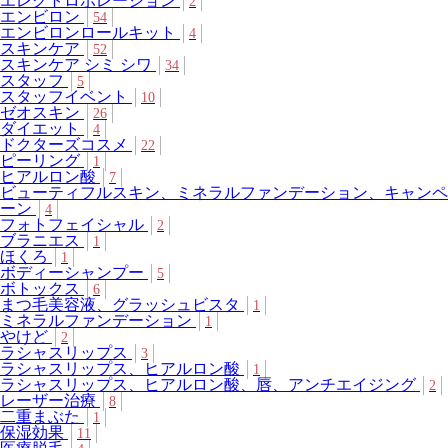
エレクトロポレーション
2
エンビロン
54
エンビロンロールキット
4
スキンケア
52
スキンケア シミ シワ
34
スタッフ
5
スタッフイベント
10
ゼオスキン
26
ダイエット
4
ドクターズコスメ
22
ピーリング
1
ヒアルロン酸
7
ビューティフルスキン、ミネラルファンデーション、キャンペ
ーン
4
フォトフェイシャル
2
ブラニエス
1
ほくろ
1
ボディーシャンプー
5
ボトックス
6
まつ毛美容液、グラッシュビスタ
1
ミネラルファンデーション
1
やけど
2
ラシャスリップス
3
ラシャスリップス、ヒアルロン酸
1
ラシャスリップス、ヒアルロン酸、唇、アンチエイジング
2
レーザー治療
8
二重まぶた
1
保湿効果
11