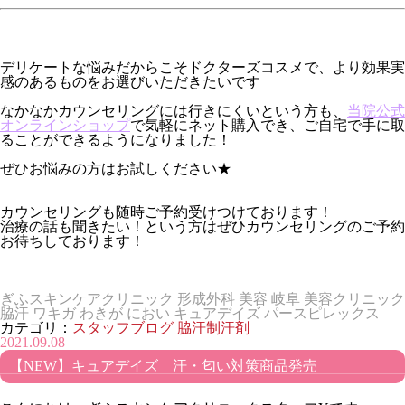
デリケートな悩みだからこそドクターズコスメで、より効果実
感のあるものをお選びいただきたいです
なかなかカウンセリングには行きにくいという方も、
当院公式
オンラインショップ
で気軽にネット購入でき、ご自宅で手に取
ることができるようになりました！
ぜひお悩みの方はお試しください★
カウンセリングも随時ご予約受けつけております！
治療の話も聞きたい！という方はぜひカウンセリングのご予約
お待ちしております！
ぎふスキンケアクリニック 形成外科 美容 岐阜 美容クリニック
脇汗 ワキガ わきが におい キュアデイズ パースピレックス
カテゴリ：
スタッフブログ
脇汗制汗剤
2021.09.08
【NEW】キュアデイズ 汗・匂い対策商品発売