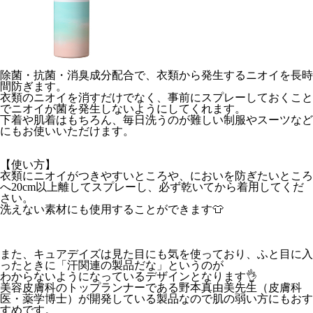
除菌・抗菌・消臭成分配合で、衣類から発生するニオイを長時
間防ぎます。
衣類のニオイを消すだけでなく、事前にスプレーしておくこと
でニオイが菌を発生しないようにしてくれます。
下着や肌着はもちろん、毎日洗うのが難しい制服やスーツなど
にもお使いいただけます。
【使い方】
衣類にニオイがつきやすいところや、においを防ぎたいところ
へ20cm以上離してスプレーし、必ず乾いてから着用してくだ
さい。
洗えない素材にも使用することができます👕
また、キュアデイズは見た目にも気を使っており、ふと目に入
ったときに「汗関連の製品だな」というのが
わからないようになっているデザインとなります👌
美容皮膚科のトップランナーである野本真由美先生（皮膚科
医・薬学博士）が開発している製品なので肌の弱い方にもおす
すめです。