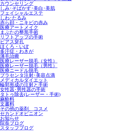
カウンセリング
しみ･そばかす･美白･美肌
フェイシャルエステ
しわ･たるみ
赤ら顔・ニキビの赤み
医療アートメイク
まぶたの整形手術
リフトアップの手術
ピアス穿孔
ほくろ・いぼ
多汗症・わきが
薄毛治療
医療レーザー脱毛（女性）
医療レーザー脱毛（男性）
医療ニードル脱毛
プラセンタ注射･美容点滴
メディカルダイエット
輪郭形成の注射と手術
女性器･男性器の手術
タトゥ除去(レーザー・手術)
麻酔料
文書料
その他の薬剤、コスメ
セカンドオピニオン
お知らせ
院長ブログ
スタッフブログ