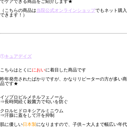
でケアできる商品をご紹介します★
（こちらの商品は
当院公式オンラインショップ
でもネット購入
できます！）
①
キュアデイズ
こちらはとくに
におい
に着目した商品です
昨年発売されたばかりですが、かなりリピーターの方が多い商
品です★
イソプロピルメチルフェノール
⇒長時間続く殺菌力で匂いを防ぐ
クロルヒドロキシアルミニウム
⇒汗腺に蓋をして汗を抑制
肌に優しい
日本製
になりますので、子供～大人まで幅広い年代