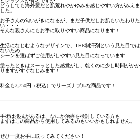
ピレックスが有名ですが
どうしても海外製だと肌荒れやかゆみを感じやすい方がみえま
した。
お子さんの匂いがきになるが、まだ子供だしお肌もいたわりた
い・・・
そんな親さんにもお手に取りやすい商品になります！
生活になじむようなデザインで、
THE制汗剤
という見た目では
ないため
シーンを選ばずご使用がしやすい見た目になっています
塗ったときはスーッとした感覚がし、乾くのに少し時間がかか
りますがすぐなじみます！
料金も2,750円（税込）でリーズナブルな商品です！
手術は抵抗があるは、なにか治療を検討している方も
まずはこの商品から使用してみるのもいいかもしれません。
ぜひ一度お手に取ってみてください！