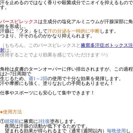
汗を止めるのではなく香りや殺菌成分でニオイを抑えるもので
す。
パースピレックス
は主成分の塩化アルミニウムが汗腺深部に角
栓を形成し、
汗腺に「
フタ
」をして
汗の分泌を一時的に中断
します。
つまり、汗そのものがかなり抑えられます。
（もちろん、このパースピレックスと
腋窩多汗症ボトックス注
射
は、
併用することでより効果を感じていただけます ^^）
角栓は皮膚のターンオーバーに伴い排出されますが、この過程
は2~7日周期で
生じるため、
週1～2回
の使用で十分な効果を発揮します。
汗や摩擦にも強く、塗りなおしの手間もありません！
仕事やスポーツにも安心して集中できます！
●使用方法
①
就寝前
に腋窩に
2往復
塗布します。
夜間は汗腺の活動が低下するためです。
望まれる効果が得られるまで（通常1週間以内）
毎晩使用
し