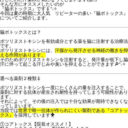
そんな方にオススメしたいのが
『脇ボトックス』です💉°˖✧
今回は夏の時期に大人気 リピーターの多い『脇ボトックス』
についてご紹介します。
脇ボトックスとは？
ボツリヌストキシンを有効成分とする薬を脇に注射する治療法
です。
ボツリヌストキシンには、
汗腺から発汗させる神経の働きを抑
える作用があります。
そのためボツリヌストキシンを注射すると、発汗量が低下し脇
汗に伴って起こる汗じみや臭いを抑えることができます🔎°˖✧
選べる薬剤２種類
💉
ボツリヌストキシンを一度にたくさんの量を注入することで、
薬剤に対する抗体が産生され耐性を持ってしまう可能性があり
ます。
それによって、その後の注入では十分な効果が期待できなくな
ってしまいます。
当院では
世界で唯一抗体が作られにくい製剤である『コアトッ
クス』
を採用しています🐥
①コアトックス【院長オススメ！】