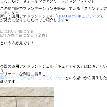
こんにちは ぎふスキンケアクリニックスタッフYです
この度当院でファンデーションを販売している『
スキンキュア
ラボ
』から
新しく薬用デオドラントジェル『
QUADAYS(キュアデイズ)
』
が発売になりましたのでご紹介します★
☑においが気になる
☑汗が多く気になる（全身）
という方必見です！
今回の薬用デオドラントジェル『キュアデイズ』は
におい
とい
う
デリケートな問題に着目し、
悩みのない毎日を過ごしてもらいたい
という思いから誕生した
商品です。