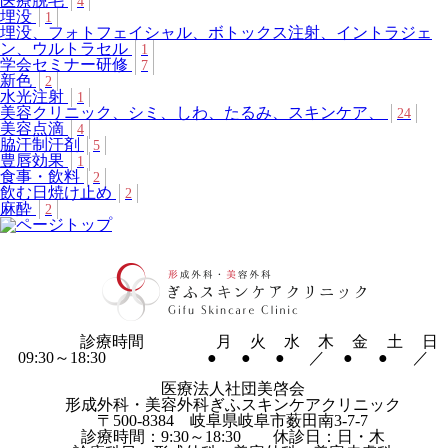
医療脱毛
4
埋没
1
埋没、フォトフェイシャル、ボトックス注射、イントラジェ
ン、ウルトラセル
1
学会セミナー研修
7
新色
2
水光注射
1
美容クリニック、シミ、しわ、たるみ、スキンケア、
24
美容点滴
4
脇汗制汗剤
5
豊唇効果
1
食事・飲料
2
飲む日焼け止め
2
麻酔
2
診療時間
月
火
水
木
金
土
日
09:30～18:30
●
●
●
／
●
●
／
医療法人社団美啓会
形成外科・美容外科ぎふスキンケアクリニック
〒500-8384 岐阜県岐阜市薮田南3-7-7
診療時間：9:30～18:30 休診日：日・木