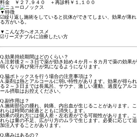
料金 ￥２７,９４０ ＋再診料￥１,１００
▼特徴
☑繰り返し施術をしていると抗体ができてしまい、効果が薄れ
る方がいる。
▼こんな方へオススメ
☑リーズナブルに治療したい方
Q.効果持続期間はどのくらい？
A.注射後２～３日で薬が効き始め
４か月～８カ月
で薬の効果が
弱くなり
再び発汗が気になるようになります。
Q.脇ボトックスを行う場合の注意事項は？
A.薬剤
は
熱とアルコールに弱い特性
があります。
効果が得られ
る２～３日までは長
風呂、サウナ、激しい運動、過度なアルコ
ール摂取
はお控えください。
Q.副作用は？
A.施術部位の腫れ、鈍痛、内出血が生じることがあります。こ
れらは時間の経過とともに消失します。
効果の現れ方には個人差・左右差がでる可能性があります。こ
れらは量の不足、広がり方のムラで生じます。必要に応じて追
加注入することがあります。
Q.痛みはあるの？