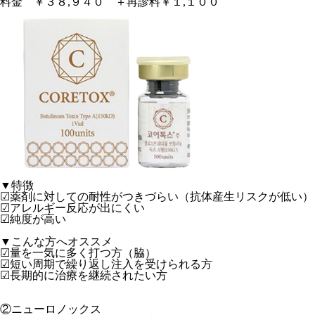
料金 ￥３８,９４０ ＋再診料￥１,１００
▼特徴
☑薬剤に対しての耐性がつきづらい（抗体産生リスクが低い）
☑アレルギー反応が出にくい
☑純度が高い
▼こんな方へオススメ
☑量を一気に多く打つ方（脇）
☑短い周期で繰り返し注入を受けられる方
☑長期的に治療を継続されたい方
②ニューロノックス