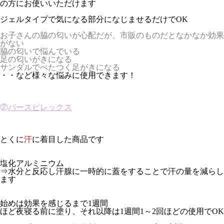
の方にお使いいただけます
ジェルタイプで気になる部分になじませるだけでOK
お子さんの脇の匂いが心配だが、市販のものだとなかなか効果
がない
脇の匂いで悩んでいる
足の匂いがきになる
サンダルでべたつく足がきになる
・・など様々な悩みに使用できます！
②
パースピレックス
とくに
汗
に着目した商品です
塩化アルミニウム
⇒水分と反応し汗腺に一時的に蓋をすることで汗の量を減らし
ます
始めは効果を感じるまで1週間
ほど夜寝る前に塗り、それ以降は1週間1～2回ほどの使用でOK