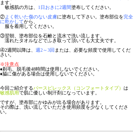
ます。
敏感肌の方は、
1日おきに2週間
塗布してください。
②
よく乾いた傷のない皮膚
に塗布して下さい。塗布部位を
完全
に乾かして
から、
服を着用してください。
③翌朝、塗布部位を石鹸と流水で洗い流します。
濡れたタオルなどでふき取って頂いても大丈夫です。
④2週間以降は、
週2～3回
または、必要な頻度で使用してくだ
さい。
※注意点
♦剃毛、
脱毛後48時間
は使用しないでください。
♦脇に傷がある場合は使用しないでください。
今回ご紹介する
パースピレックス（コンフォートタイプ）
は
敏感肌用
で肌に優しい制汗剤になっています。
ですが、塗布部にかゆみが出る場合があります。
その際は、洗い流していただき使用頻度を少なくしてくださ
い。