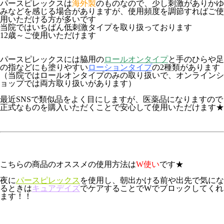
パースピレックスは
海外製
のものなので、少し刺激がありかゆ
みなどを感じる場合がありますが、使用頻度を調節すればご使
用いただける方が多いです
当院ではいちばん低刺激タイプを取り扱っております
12歳～
ご使用いただけます
パースピレックスには脇用の
ロールオンタイプ
と手のひらや足
の指などにも塗りやすい
ローションタイプ
の2種類があります
（当院ではロールオンタイプのみの取り扱いで、オンラインシ
ョップでは両方取り扱いがあります）
最近SNSで類似品をよく目にしますが、医薬品になりますので
正式なものを購入いただくことで安心して使用いただけます★
こちらの商品のオススメの使用方法は
W使い
です★
夜に
パースピレックス
を使用し、朝出かける前や出先で気にな
るときは
キュアデイズ
でケアすることでWでブロックしてくれ
ます！！