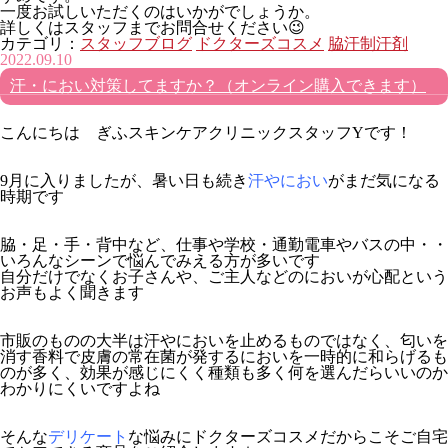
一度お試しいただくのはいかがでしょうか。
詳しくはスタッフまでお問合せください😉
カテゴリ：
スタッフブログ
ドクターズコスメ
脇汗制汗剤
2022.09.10
汗・におい対策してますか？（オンライン購入できます）
こんにちは ぎふスキンケアクリニックスタッフYです！
9月に入りましたが、暑い日も続き
汗やにおい
がまだ気になる
時期です
脇・足・手・背中など、仕事や学校・通勤電車やバスの中・・
いろんなシーンで悩んでみえる方が多いです
自分だけでなくお子さんや、ご主人などのにおいが心配という
お声もよく聞きます
市販のものの大半は汗やにおいを止めるものではなく、匂いを
消す香料で皮膚の常在菌が発するにおいを一時的に和らげるも
のが多く、効果が感じにくく種類も多く何を選んだらいいのか
わかりにくいですよね
そんな
デリケート
な悩みに
ドクターズコスメだからこそ
ご自宅