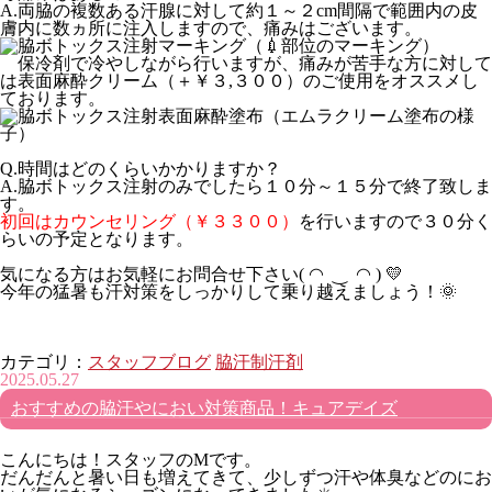
A.両脇の複数ある汗腺に対して約１～２cm間隔で範囲内の皮
膚内に数ヵ所に注入しますので、痛みはございます。
（💉部位のマーキング）
保冷剤で冷やしながら行いますが、痛みが苦手な方に対して
は表面麻酔クリーム（＋￥３,３００）のご使用をオススメし
ております。
（エムラクリーム塗布の様
子）
Q.時間はどのくらいかかりますか？
A.脇ボトックス注射のみでしたら１０分～１５分で終了致しま
す。
初回はカウンセリング（￥３３００）
を行いますので３０分く
らいの予定となります。
気になる方はお気軽にお問合せ下さい( ◠ ‿ ◠ ) 💛
今年の猛暑も汗対策をしっかりして乗り越えましょう！🌞
カテゴリ：
スタッフブログ
脇汗制汗剤
2025.05.27
おすすめの脇汗やにおい対策商品！キュアデイズ
こんにちは！スタッフのMです。
だんだんと暑い日も増えてきて、少しずつ汗や体臭などのにお