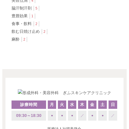
美容点滴
4
脇汗制汗剤
5
豊唇効果
1
食事・飲料
2
飲む日焼け止め
2
麻酔
2
診療時間
月
火
水
木
金
土
日
09:30～18:30
●
●
●
／
●
●
／
医療法人社団美啓会