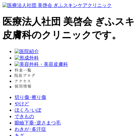
医療法人社団 美啓会 ぎふス
皮膚科のクリニックです。
切り傷･擦り傷
やけど
ほくろ･いぼ
できもの
眼瞼下垂･逆さまつ毛
わきが･多汗症
あざ