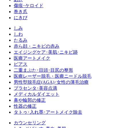
傷痕･ケロイド
巻き爪
にきび
しみ
しわ
たるみ
赤ら顔・ニキビの赤み
エイジングケア･美肌･ニキビ跡
医療アートメイク
ピアス
二重まぶた･目頭･目尻の整形
医療レーザー脱毛・医療ニードル脱毛
男性型脱毛症
(AGA)
･女性の薄毛治療
プラセンタ･美容点滴
メディカルダイエット
鼻や輪郭の修正
性器の修正
タトゥ･入れ墨･アートメイク除去
カウンセリング