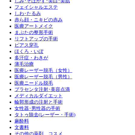
しみ･そばかす･美白･美肌
フェイシャルエステ
しわ･たるみ
赤ら顔・ニキビの赤み
医療アートメイク
まぶたの整形手術
リフトアップの手術
ピアス穿孔
ほくろ・いぼ
多汗症・わきが
薄毛治療
医療レーザー脱毛（女性）
医療レーザー脱毛（男性）
医療ニードル脱毛
プラセンタ注射･美容点滴
メディカルダイエット
輪郭形成の注射と手術
女性器･男性器の手術
タトゥ除去(レーザー・手術)
麻酔料
文書料
その他の薬剤、コスメ