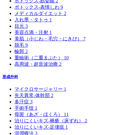
ボトックス‐筋委縮
2
ボトックス‐表情しわ
9
メディカルダイエット
2
入れ墨・タトゥ
1
目元
3
美容点滴・注射
1
美肌（小じわ・毛穴・にきび）
7
脱毛
9
輪郭
2
重瞼術（二重まぶた）
10
高周波・超音波治療
2
形成外科
マイクロサージャリー
1
先天異常-体幹部
2
多汗症
3
手術手技
1
母斑（あざ・ほくろ）
11
治りにくいキズ-褥瘡（床ずれ）
2
治りにくいキズ-足壊疽
1
湿潤療法
3