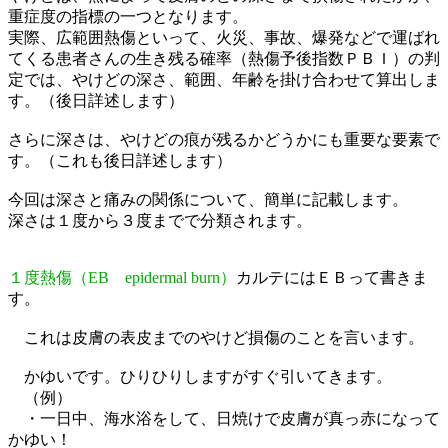
重症度の指標の一つとなります。
実際、広範囲熱傷といって、火災、事故、爆発などで運ばれ
てくる患者さんの生き残る確率（熱傷予後指数ＰＢＩ）の判
定では、やけどの深さ、範囲、年齢を掛け合わせて算出しま
す。（後日詳述します）
さらに深さは、やけどの痕が残るかどうかにも重要な要素で
す。（これも後日詳述します）
今回は深さと痛みの関係について、簡単に記載します。
深さは１度から３度までで分類されます。
１度熱傷（EB epidermal burn）
カルテにはＥＢって書きま
す。
これは皮膚の表皮までのやけど損傷のことを言います。
かゆいです。ひりひりしますがすぐ引いてきます。
（例）
・一日中、海水浴をして、日焼けで皮膚が真っ赤になって
かゆい！