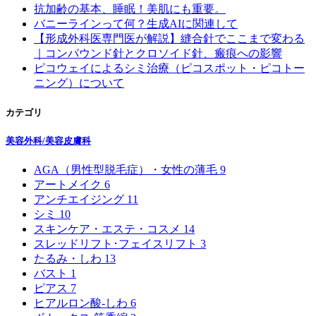
抗加齢の基本、睡眠！美肌にも重要。
バニーラインって何？生成AIに関連して
【形成外科医専門医が解説】縫合針でここまで変わる
｜コンパウンド針とクロソイド針、瘢痕への影響
ピコウェイによるシミ治療（ピコスポット・ピコトー
ニング）について
カテゴリ
美容外科/美容皮膚科
AGA（男性型脱毛症）・女性の薄毛
9
アートメイク
6
アンチエイジング
11
シミ
10
スキンケア・エステ・コスメ
14
スレッドリフト･フェイスリフト
3
たるみ・しわ
13
バスト
1
ピアス
7
ヒアルロン酸-しわ
6