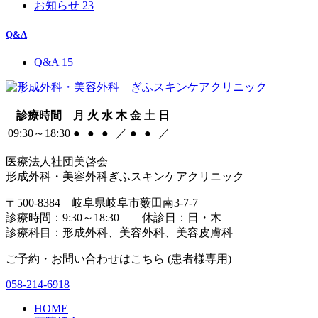
お知らせ
23
Q&A
Q&A
15
診療時間
月
火
水
木
金
土
日
09:30～18:30
●
●
●
／
●
●
／
医療法人社団美啓会
形成外科・美容外科ぎふスキンケアクリニック
〒500-8384 岐阜県岐阜市薮田南3-7-7
診療時間：9:30～18:30 休診日：日・木
診療科目：形成外科、美容外科、美容皮膚科
ご予約・お問い合わせはこちら (患者様専用)
058-214-6918
HOME