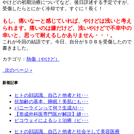
やけどの初期治療についてなど、後日詳述する予定ですが、
受傷したらとにかく冷却です。すぐに！長く！
もし、痛いなーと感じていれば、やけどは浅いと考え
られます。痛いのは嫌だけど、浅いやけどで不幸中の
幸いと、思って耐えるしかありません・・・。
これが今回の結語です。今日、自分がＳＤＢを受傷したので
書きました。
カテゴリ：
熱傷（やけど）
次のページ »
新着記事
ヒトの顔認識、自己と他者と社･･･
抗加齢の基本、睡眠！美肌にも･･･
バニーラインって何？生成AI･･･
【形成外科医専門医が解説】縫･･･
ピコウェイによるシミ治療（ピ･･･
ヒトの顔認識、自己と他者と社会そして美容医療