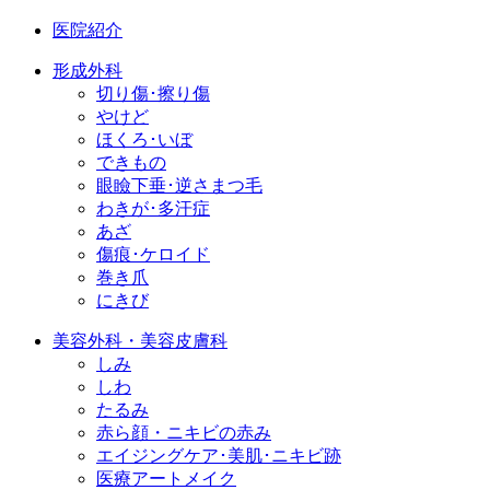
医院紹介
形成外科
切り傷･擦り傷
やけど
ほくろ･いぼ
できもの
眼瞼下垂･逆さまつ毛
わきが･多汗症
あざ
傷痕･ケロイド
巻き爪
にきび
美容外科・美容皮膚科
しみ
しわ
たるみ
赤ら顔・ニキビの赤み
エイジングケア･美肌･ニキビ跡
医療アートメイク