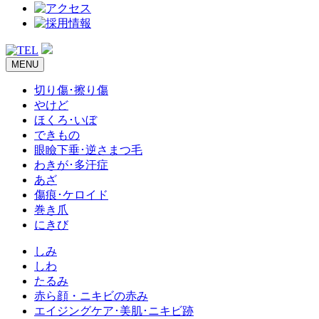
MENU
切り傷･擦り傷
やけど
ほくろ･いぼ
できもの
眼瞼下垂･逆さまつ毛
わきが･多汗症
あざ
傷痕･ケロイド
巻き爪
にきび
しみ
しわ
たるみ
赤ら顔・ニキビの赤み
エイジングケア･美肌･ニキビ跡