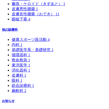
瘢痕・ケロイド（きずあと）
1
皮膚悪性腫瘍
1
皮膚良性腫瘍（おでき）
11
眼瞼下垂
4
他の診療科
健康スポーツ医活動
4
内科
1
基礎医学系・基礎研究
1
循環器科
1
救命救急
1
東洋医学
1
消化器科
1
皮膚科
1
眼科
1
総合診療科
1
麻酔科
2
お知らせ