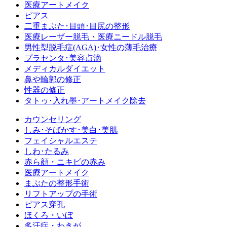
医療アートメイク
ピアス
二重まぶた･目頭･目尻の整形
医療レーザー脱毛・医療ニードル脱毛
男性型脱毛症
(AGA)
･女性の薄毛治療
プラセンタ･美容点滴
メディカルダイエット
鼻や輪郭の修正
性器の修正
タトゥ･入れ墨･アートメイク除去
カウンセリング
しみ･そばかす･美白･美肌
フェイシャルエステ
しわ･たるみ
赤ら顔・ニキビの赤み
医療アートメイク
まぶたの整形手術
リフトアップの手術
ピアス穿孔
ほくろ・いぼ
多汗症・わきが