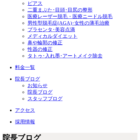
ピアス
二重まぶた･目頭･目尻の整形
医療レーザー脱毛・医療ニードル脱毛
男性型脱毛症
(AGA)
･女性の薄毛治療
プラセンタ･美容点滴
メディカルダイエット
鼻や輪郭の修正
性器の修正
タトゥ･入れ墨･アートメイク除去
料金一覧
院長ブログ
お知らせ
院長ブログ
スタッフブログ
アクセス
採用情報
院長ブログ