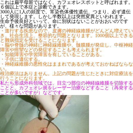
これは扁平母斑ではなく、カフェオレスポットと呼ばれます。
６個以上で本症と診断できます。
3000人に1人の頻度で、常染色体優性遺伝、つまり、必ず遺伝
して発現します。しかし半数以上は突然変異といわれます。
生命予後良好といって、命に別状はないことがおおいのです
が、様々な問題があります。
・進行する疾患なので、皮膚の神経線維腫がどんどん増えてい
き、社会生活上、整容的な問題となります。1000個以上できる
と難病指定を受けることになります。
・脳や脊髄の神経に神経線維腫や、髄膜腫が発症し、中枢神経
障害や痙攣などの発症することも考えられます。
・知能障害や学習障害を有していることがある。
・子供に遺伝する。
・神経線維腫の悪性化はままれであるが考えておかねばならな
い。
根治療法はありません。上記の問題が生じたときに対症療法を
行うことになります。
私たち形成外科領域では、目立つ部位の神経線維腫を切除する
ことと、カフェオレ斑をレーザー治療などすること（再発する
ことが多いですが）などです。