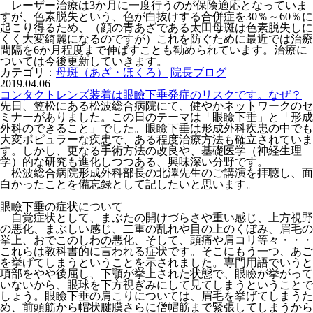
レーザー治療は3か月に一度行うのが保険適応となっていま
すが、色素脱失という、色が白抜けする合併症を30％～60％に
起こり得るため、（顔の青あざである太田母斑は色素脱失しに
くく大変綺麗になるのですが）これを防ぐために最近では治療
間隔を6か月程度まで伸ばすことも勧められています。治療に
ついては今後更新していきます。
カテゴリ：
母斑（あざ・ほくろ）
院長ブログ
2019.04.06
コンタクトレンズ装着は眼瞼下垂発症のリスクです。なぜ？
先日、笠松にある松波総合病院にて、健やかネットワークのセ
ミナーがありました。この日のテーマは「眼瞼下垂」と「形成
外科のできること」でした。眼瞼下垂は形成外科疾患の中でも
大変ポピュラーな疾患で、ある程度治療方法も確立されていま
す。しかし、更なる手術方法の改良や、基礎医学（神経生理
学）的な研究も進化しつつある、興味深い分野です。
松波総合病院形成外科部長の北澤先生のご講演を拝聴し、面
白かったことを備忘録として記したいと思います。
眼瞼下垂の症状について
自覚症状として、まぶたの開けづらさや重い感じ、上方視野
の悪化、まぶしい感じ、二重の乱れや目の上のくぼみ、眉毛の
挙上、おでこのしわの悪化、そして、頭痛や肩コリ等々・・・
これらは教科書的に言われる症状です。そこにもう一つ、あご
を挙げてしまうということを示されました。専門用語でいうと
項部をやや後屈し、下顎が挙上された状態で、眼瞼が挙がって
いないから、眼球を下方視ぎみにして見てしまうということで
しょう。眼瞼下垂の肩こりについては、眉毛を挙げてしまうた
め、前頭筋から帽状腱膜さらに僧帽筋まで緊張してしまうから