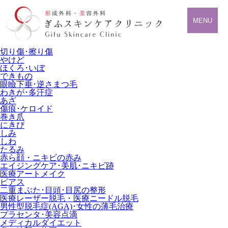
MENU
切り傷･擦り傷
やけど
ほくろ･いぼ
できもの
眼瞼下垂･逆さまつ毛
わきが･多汗症
あざ
傷痕･ケロイド
巻き爪
にきび
しみ
しわ
たるみ
赤ら顔・ニキビの赤み
エイジングケア･美肌･ニキビ跡
医療アートメイク
ピアス
二重まぶた･目頭･目尻の整形
医療レーザー脱毛・医療ニードル脱毛
男性型脱毛症
(AGA)
･女性の薄毛治療
プラセンタ･美容点滴
メディカルダイエット