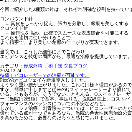
今回ご紹介した2種類の針は、それぞれ明確な役割を持っていま
コンパウンド針

　→ 真皮をしっかり捉え、張力を分散し、瘢痕を美しくする

クロソイド針

　→ 操作性を高め、正確でスムーズな表皮縫合を可能にする

これらを適切に使い分けることで、

より精密で、より美しい創部の仕上がりが実現できます。

当院では、こうした細部にまでこだわり、

エビデンスと技術の両面から、最適な治療を提供しています。
カテゴリ：
形成外科
手術手技
院長ブログ
2024.12.24
待望！ピコレーザーでの治療が可能です。
PicoWay/ピコウェイを新規導入しました。
ようやく重い腰が上がりました。これには様々理由があるので
すが、簡単に申しますと従来のQスイッチレーザーより優れて
いることもあるが、そうでないこともある。Qスイッチレーザ
ー（当院は2機種）で基本、事足りる。医院経営上、コストパ
フォーマンスのバランスについての不安などなど。
しかし、シミ治療、刺青除去については、ピコレーザーの方が
優れている点が一つでもあるなら、当院の色素性疾患治療の質
を高めるために、必要なのだろうと感じておりました。