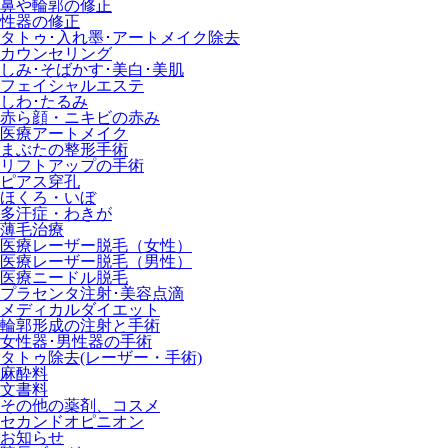
鼻や輪郭の修正
性器の修正
タトゥ･入れ墨･アートメイク除去
カウンセリング
しみ･そばかす･美白･美肌
フェイシャルエステ
しわ･たるみ
赤ら顔・ニキビの赤み
医療アートメイク
まぶたの整形手術
リフトアップの手術
ピアス穿孔
ほくろ・いぼ
多汗症・わきが
薄毛治療
医療レーザー脱毛（女性）
医療レーザー脱毛（男性）
医療ニードル脱毛
プラセンタ注射･美容点滴
メディカルダイエット
輪郭形成の注射と手術
女性器･男性器の手術
タトゥ除去(レーザー・手術)
麻酔料
文書料
その他の薬剤、コスメ
セカンドオピニオン
お知らせ