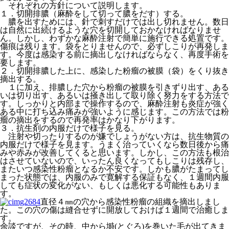
それぞれの方針について説明します。
１．切開排膿（麻酔をして切って膿をだす）する。
膿を出すためには、針で刺すだけでは出し切れません。数日
は自然に出続けるような穴を切開しておかなければなりませ
ん。しかし、わずかな麻酔注射で簡単に施行できる処置です。
傷痕は残ります。袋をとりませんので、必ずしこりが再発しま
す。今度は感染する前に摘出しなければならなく、再度手術を
要します。
２．切開排膿した上に、感染した粉瘤の被膜（袋）をくり抜き
摘出する。
１に加え、排膿した穴から粉瘤の被膜を引きずり出す、ある
いは切り出す、あるいは掻き出して取り除く努力をする方法で
す。しっかりと内部まで操作するので、麻酔注射も炎症が強く
ある中に打ち込み痛みが強いように感じます。この方法では粉
瘤の摘出をするので再発率はかなり下がります。
３．抗生剤の内服だけで様子を見る。
注射や切ったりするのが嫌でしょうがない方は、抗生物質の
内服だけで様子を見ます。うまく治っていくなら数日後から痛
みや赤みが改善してくると思います。しかし、この方法も根治
はさせていないので、いったん良くなってもしこりは残存し、
またいつ感染性粉瘤となるか不安です。しかも膿がたまってし
まった状態では、内服のみで寛解する保証もなく、１週間内服
しても症状の変化がない、もしくは悪化する可能性もありま
す。
直径４㎜の穴から感染性粉瘤の組織を摘出しまし
た。この穴の傷は縫合せずに開放しておけば１週間で治癒しま
す。
余談ですが、その時、中から塒(とぐろ)を巻いた毛が出てきま