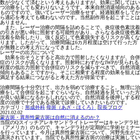
数が少なくて済むという考えもありますが、効果に関してはい
つ治療をしても変わりないようです。本来自然消退傾向のある
ものですので、強いてレーザー治療をせず、経過観察をしてか
ら適応を考えても構わないのです。当然副作用を起こすことは
ありません。
また、レーザー治療の間隔を詰めることで、炎症後色素沈着
の引きが悪い時に照射する可能性があり、さらなる炎症後色素
沈着を助長したり、強く反応して色素脱失するリスクが高くな
ります。したがって、治療間隔は6カ月程度は空けて行った方
が無難との考え方になってきました。
レーザーの出力について
効果を出そうとすると高出力で照射したくなりますが、合併
症のリスクが高くなります。照射時にわずかなIWPが見られる
程度の低出力照射で合併症のリスクを減らすべきで、自然消退
傾向もあることですから、そこに相乗する程度の効果を狙えば
満足する結果につながると考えた方が得策です。
治療間隔を十分空けて、出力を弱めて治療すること。無理に治
療をして合併症を起こすぐらいなら、自然経過を見ていった方
が良い結果になるかもしれないので、自然消退を後押しする程
度の治療で十分である感覚で診療していきたいものです。
カテゴリ：
形成外科
母斑（あざ・ほくろ）
院長ブログ
2021.02.02
蒙古斑・異所性蒙古斑は自然に消えるのか？
当院のQスイッチアレキサンドライトレーザーはキャンデラ社
（アメリカ）のもので、キャンデラ社が定期的に学術セミナー
を行っています。今月は異所性蒙古斑について、河野先生がご
講演されています。当院でも異所性蒙古斑の治療は実施してい