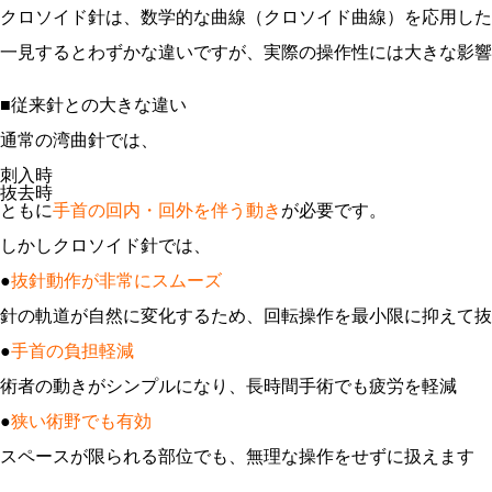
クロソイド針は、数学的な曲線（クロソイド曲線）を応用した
一見するとわずかな違いですが、実際の操作性には大きな影響
■従来針との大きな違い
通常の湾曲針では、

刺入時

抜去時

ともに
手首の回内・回外を伴う動き
が必要です。

しかしクロソイド針では、

●
抜針動作が非常にスムーズ
針の軌道が自然に変化するため、回転操作を最小限に抑えて抜
●
手首の負担軽減
術者の動きがシンプルになり、長時間手術でも疲労を軽減

●
狭い術野でも有効
スペースが限られる部位でも、無理な操作をせずに扱えます
