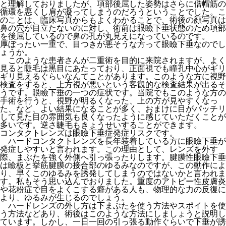
と理解しておりましたが、項部後屈した姿勢はさらに僧帽筋の
循環を悪くし肩が凝ってしまうのだろうということでした。こ
のことは、臨床写真からもよくわかることで、術後の顔写真は
鼻の穴が目立たないのに対し、術前は眼瞼下垂状態のため項部
を後屈しているので鼻の孔が丸見えになっているのです。
厚ぼったい一重で、目つきが悪そうな方って眼瞼下垂なのでし
ょうか。
このような患者さんが二重術を目的に来院されますが、よく
見ると睫毛は黒目にあたっており、正面視でも瞳孔中心がギリ
ギリ見えるぐらいなんてことがあります。このような方に視野
検査をすると、上方視が悪いという客観的な検査結果が出るそ
うです。眼瞼下垂の一つの症状です。当院でもこのような方の
手術を行うと、視野が明るくなった、上の方が見やすくなっ
た、など、よい結果になることが多く、おまけに目がパッチリ
して見た目の雰囲気も良くなったように感じていただくことが
多いです。逆さ睫毛もきょうせいすることができます。
コンタクトレンズは眼瞼下垂症発症リスクです。
ハードコンタクトレンズを長年装着している方に眼瞼下垂が
発症しやすいと言われます。この理由として、レンズを外す
際、まぶたを強く外側へ引っ張ったりします。腱膜性眼瞼下垂
は瞼板と挙筋腱膜の接合部のゆるみなのですが、この動作によ
り、早くこのゆるみを誘発してしまうのではないかと言われま
す。私もそう思い込んでおりました。重度のアトピー性皮膚炎
や花粉症で目をよくこする癖がある人も、物理的な力の反復に
より、ゆるみが生じるのでしょう。
ハードレンズの外し方は下まぶたを使う方法やスポイトを使
う方法などあり、術後はこのような方法にしましょうと説明し
ています。しかし、一日一回の引っ張る動作ぐらいで下垂が誘