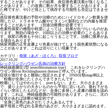
することがあります。その結果、炎症後色素沈着が強くなるこ
とがあります。この改善に数か月を要することがあります。ま
た稀ですが、やけど痕として残存する可能性も否定はできませ
ん。
炎症後色素沈着の予防や治療のためにハイドロキノン軟膏を使
用したり、トラネキサム酸やビタミンC製剤などの内服を推奨
することがあります。（別途治療費が必要です）
色素性病変の種類や程度によっては、効果が出づらいものがあ
ります。無効の場合や、10回以上の治療が必要のこともありま
す。病変の再発も十分に起こりうることです。治療に限界があ
る場合もあります。
病変周囲の正常皮膚より色素が抜けてしまう脱色素状態になる
ことがあります。これは治りにくい現象です。
カテゴリ：
母斑（あざ・ほくろ）
院長ブログ
2017.10.29
レックリングハウゼン氏病の治療方針
神経線維腫症1型 neurofibromatosis type1 これをレクリングハ
ウゼン病von Recklinghausen diseaseと呼んでいます。
症状が進行すると難病に指定されます。DNB分類stageⅢ以上
「粉瘤が全身にたくさんできてきたんです」
粉瘤にしてはやわらかく、poreもない。また、大小さまざま
で、盛り上がりの大きいものから平坦に近いもの、垂れ下がる
ぐらい突出したものなどが、全身に多発した皮膚の腫瘍を認め
ます。これは、神経線維腫の可能性があります。さらに、次の
症状があれば診断が確定的です。
「全身に茶色のあざがたくさんあるんです」
扁平母斑と呼ばれる茶色のあざが、大小さまざまに認めます。