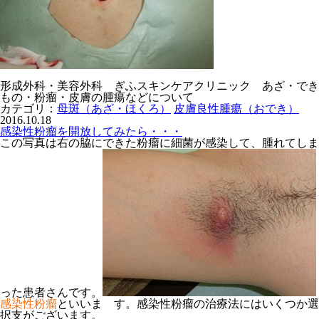
形成外科・美容外科 ぎふスキンケアクリニック あざ・でき
もの・粉瘤・皮膚の腫瘍などについて
カテゴリ：
母斑（あざ・ほくろ）
皮膚良性腫瘍（おでき）
2016.10.18
感染性粉瘤を開放してみたら・・・
この写真は右の脇にできた粉瘤に細菌が感染して、腫れてしま
った患者さんです。
感染性粉瘤
といいま す。感染性粉瘤の治療法にはいくつか選
択支がございます。