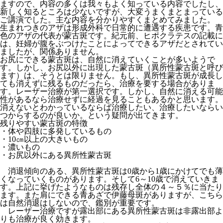
ますので、内容の多くは我々もよく知っている内容でしたし、
新しく知るところは少ないですが、大変うまくまとまっている
ご講演でした。主な内容を分かりやすくまとめてみました。
生まれつきのアザは形成外科で日常的に遭遇する疾患です。青
色のアザの代表が蒙古斑です。紀元前、ヒポクラテスの記載に
は、妊婦が腹をぶつけたことによってできるアザだとされてい
ましたが、関係ありません。
お尻にできる蒙古斑は、自然に消えていくことが多いようで
す。しかし、お尻以外に出現した蒙古斑（異所性蒙古斑と呼び
ます）は、そうとは限りません。もし、異所性蒙古斑が成長し
ても消えずに残るものだったら、治療を要する場合がありま
す。レーザー治療が第一選択です。しかし、自然に消える可能
性があるなら治療せずに経過を見ることもあるかと思います。
消えないとわかっているならば治療したい、治療したいならい
つからするのが良いか。という疑問が出てきます。
残りやすい蒙古斑の特徴
・体や四肢に多発しているもの
・10㎝以上の大きいもの
・濃いもの
・お尻以外にある異所性蒙古斑
消退傾向のある、異所性蒙古斑は0歳から1歳にかけてでも薄
くなっていくものがあります。そして6～10歳で消えていきま
す。上記に挙げたようなものは残存し全体の４～５％に当たり
ます。また肩にできる青あざで伊藤母斑がありますが、こちら
は自然消退はしないので、鑑別が重要です。
レーザー治療ですが露出部にある異所性蒙古斑は非露出部よ
りも治療が良く効きます。