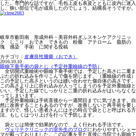
した。専門的な話ですが、毛包上皮も表皮とともに皮内に迷入
し、狭い部位で毛が成長したのでしょう。結構長そうですが。
岐阜市薮田南 形成外科・美容外科ぎふスキンケアクリニッ
ク しこり おでき できもの 粉瘤 アテローム 脂肪の
塊 感染 手術 に関する投稿
カテゴリ：
皮膚良性腫瘍（おでき）
2016.10.10
眼瞼下垂手術の袋とじ（予定外重瞼線の予防）
全切開式重瞼術や眼瞼下垂手術では、予定した高さに二重ま
ぶたの折れ込みを作りこんで傷を閉じます。（重瞼線の作成）
この予定した高さというのは縫い合わせた傷自体の高さです。
この高さより上に折れ込みが入ってしまうのを予定外重瞼線と
いい、予定した線でしっかりと二重の折れ込みがはいらなくな
ってしまいます。
予定外重瞼線は手術直後から一週間目までに気づきます。自
然に改善することもあるのですが、改善しないと再手術を要し
ますので、怪しい患者さんにはその時点で袋とじと呼ばれる方
法、もしくはつり上げを行って予防します。
袋とじは簡便で効果的なので、よく行われる手法です。
ヴェリテクリニックの室先生のブログ
にわかりやすいシェー
マが載っておりました。この記事を見た直後に当院でも眼瞼下