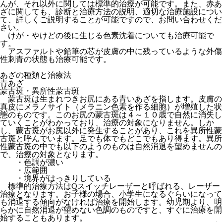
んが、それ以外に関しては標準的治療が可能です。また、赤あ
ざに関しても、診断と治療方法の説明、適切な治療施設につい
て、詳しくご説明することが可能ですので、お問い合わせくだ
さい。
けが・やけどの後に生じる色素沈着についても治療可能で
す。
アスファルトや鉛筆の芯が皮膚の中に残っているような外傷
性刺青の状態も治療可能です。
あざの種類と治療法
青あざ
蒙古斑・異所性蒙古斑
蒙古斑は生まれつきお尻にある青いあざを指します。皮膚の
真皮にメラノサイト（メラニン色素を作る細胞）が増殖した状
態のものです。このお尻の蒙古斑は４～１０歳で自然に消失し
ていくことがわかっており、治療の対象になりません。しか
し、蒙古斑がお尻以外に発生することがあり、これを異所性蒙
古斑と呼んでいます。足でも体でもどこでもあり得ます。異所
性蒙古斑の中でも以下のようのものは自然消退を望めませんの
で、治療の対象となります。
・色調が濃い
・広範囲
・境界がはっきりしている
標準的治療方法はQスイッチレーザーと呼ばれる、レーザー
治療となります。お子様の場合、小学生になるぐらいになって
も消退する傾向がなければ治療を開始します。幼児期より、明
らかに自然消退が望めない色調のものですと、すぐに治療を開
始することもあります。