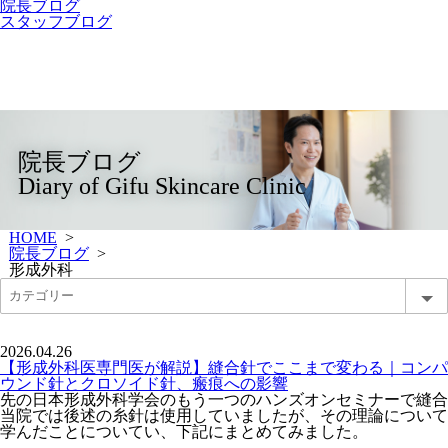
院長ブログ
スタッフブログ
院長ブログ
Diary of Gifu Skincare Clinic
HOME
>
院長ブログ
>
形成外科
2026.04.26
【形成外科医専門医が解説】縫合針でここまで変わる｜コンパ
ウンド針とクロソイド針、瘢痕への影響
先の日本形成外科学会のもう一つのハンズオンセミナーで縫合
当院では後述の糸針は使用していましたが、その理論について
学んだことについてい、下記にまとめてみました。