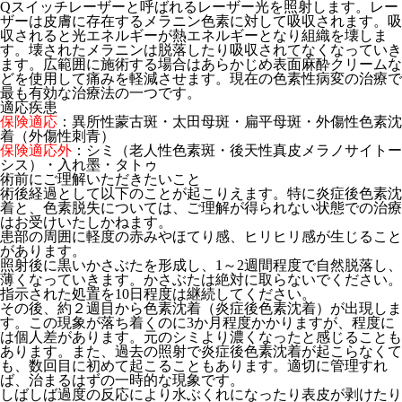
Qスイッチレーザーと呼ばれるレーザー光を照射します。レー
ザーは皮膚に存在するメラニン色素に対して吸収されます。吸
収されると光エネルギーが熱エネルギーとなり組織を壊しま
す。壊されたメラニンは脱落したり吸収されてなくなっていき
ます。広範囲に施術する場合はあらかじめ表面麻酔クリームな
どを使用して痛みを軽減させます。現在の色素性病変の治療で
最も有効な治療法の一つです。
適応疾患
保険適応
：異所性蒙古斑・太田母斑・扁平母斑・外傷性色素沈
着（外傷性刺青）
保険適応外
：シミ（老人性色素斑・後天性真皮メラノサイトー
シス）・入れ墨・タトゥ
術前にご理解いただきたいこと
術後経過として以下のことが起こりえます。特に炎症後色素沈
着と、色素脱失については、ご理解が得られない状態での治療
はお受けいたしかねます。
患部の周囲に軽度の赤みやほてり感、ヒリヒリ感が生じること
があります。
照射後に黒いかさぶたを形成し、1～2週間程度で自然脱落し、
薄くなっていきます。かさぶたは絶対に取らないでください。
指示された処置を10日程度は継続してください。
その後、約２週目から色素沈着（炎症後色素沈着）が出現しま
す。この現象が落ち着くのに3か月程度かかりますが、程度に
は個人差があります。元のシミより濃くなったと感じることも
あります。また、過去の照射で炎症後色素沈着が起こらなくて
も、数回目に初めて起こることもあります。適切に管理すれ
ば、治まるはずの一時的な現象です。
しばしば過度の反応により水ぶくれになったり表皮が剥けたり