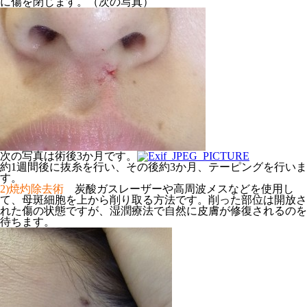
に傷を閉じます。（次の写真）
次の写真は術後3か月です。
約1週間後に抜糸を行い、その後約3か月、テーピングを行いま
す。
2)焼灼除去術
炭酸ガスレーザーや高周波メスなどを使用し
て、母斑細胞を上から削り取る方法です。削った部位は開放さ
れた傷の状態ですが、湿潤療法で自然に皮膚が修復されるのを
待ちます。