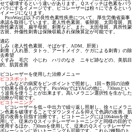
せて破壊するという違いがあります。Ｑスイッチは色素をバラ
バラにするイメージです、ピコレーザーは粉々にできるという
イメージになります。
PicoWayは以下の良性色素性疾患について、厚生労働省薬事
承認を取得しています。老人性色素斑、雀卵斑、太田母斑、異
所性蒙古斑、扁平母斑、刺青など。また、太田母斑、異所性蒙
古斑、外傷性刺青は保険収載され保険算定が可能です。
適応
しみ（老人性色素斑、そばかす、ADM、肝斑）
刺青（入れ墨、タトゥ、アートメイク、ケガによる刺青）の除
去希望
くすみ 毛穴 小じわ ハリのなさ ニキビ跡などの、美肌目
的、肌質改善
ピコレーザーを使用した治療メニュー
ピコスポット
しみなどの病変をピンポイントで照射し、1回～数回の治療
で効果を得るものです。PicoWayではYAGの他に、730nmとい
う波長を使うことが出来ます。高いメラニン選択性を生かした
治療が可能です。
ピコトーニング
ピコレーザーを低～中出力で繰り返し照射し、徐々にメラニ
ン色素を破壊することでダウンタイムを抑えて色調の改善、肌
質の改善を目指す治療です。ピコトーニングには1064nmを使
用して、従来のＱスイッチレーザートーニングと同様の目的で
使用するほか、730nmを使用して、従来のＱスイッチレーザー
ポレーションに近いトーニングも可能です。これら2種類のト