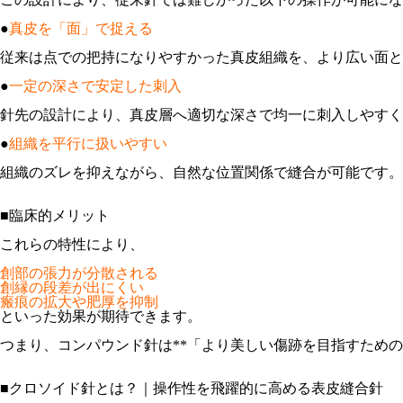
●
真皮を「面」で捉える
従来は点での把持になりやすかった真皮組織を、より広い面と
●
一定の深さで安定した刺入
針先の設計により、真皮層へ適切な深さで均一に刺入しやすく
●
組織を平行に扱いやすい
組織のズレを抑えながら、自然な位置関係で縫合が可能です。

■臨床的メリット
これらの特性により、

創部の張力が分散される

創縁の段差が出にくい

瘢痕の拡大や肥厚を抑制
つまり、コンパウンド針は**「より美しい傷跡を目指すための針
■クロソイド針とは？｜操作性を飛躍的に高める表皮縫合針