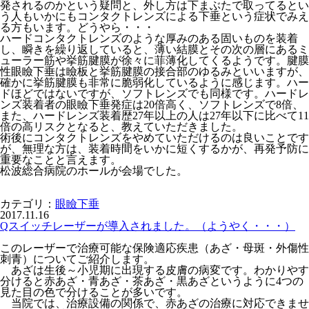
発されるのかという疑問と、外し方は下まぶたで取ってるとい
う人もいかにもコンタクトレンズによる下垂という症状でみえ
る方もいます。どうやら・・・
ハードコンタクトレンズのような厚みのある固いものを装着
し、瞬きを繰り返していると、薄い結膜とその次の層にあるミ
ューラー筋や挙筋腱膜が徐々に菲薄化してくるようです。腱膜
性眼瞼下垂は瞼板と挙筋腱膜の接合部のゆるみといいますが、
確かに挙筋腱膜も非常に脆弱化しているように感じます。ハー
ドほどではないですが、ソフトレンズでも同様です。ハードレ
ンズ装着者の眼瞼下垂発症は20倍高く、ソフトレンズで8倍、
また、ハードレンズ装着歴27年以上の人は27年以下に比べて11
倍の高リスクとなると、教えていただきました。
術後にコンタクトレンズをやめていただけるのは良いことです
が、無理な方は、装着時間をいかに短くするかが、再発予防に
重要なことと言えます。
松波総合病院のホールが会場でした。
カテゴリ：
眼瞼下垂
2017.11.16
Qスイッチレーザーが導入されました。（ようやく・・・）
このレーザーで治療可能な保険適応疾患（あざ・母斑・外傷性
刺青）についてご紹介します。
あざは生後～小児期に出現する皮膚の病変です。わかりやす
分けると赤あざ・青あざ・茶あざ・黒あざというように4つの
見た目の色で分けることが多いです。
当院では、治療設備の関係で、赤あざの治療に対応できませ