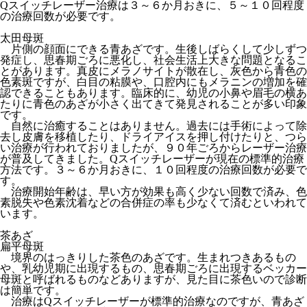
Qスイッチレーザー治療は３～６か月おきに、５～１０回程度
の治療回数が必要です。
太田母斑
片側の顔面にできる青あざです。生後しばらくして少しずつ
発症し、思春期ごろに悪化し、社会生活上大きな問題となるこ
とがあります。真皮にメラノサイトが散在し、灰色から青色の
色素斑ですが、白目の粘膜や、口腔内にもメラニンの増加を確
認できることもあります。臨床的に、幼児の小鼻や眉毛の横あ
たりに青色のあざが小さく出てきて発見されることが多い印象
です。
自然に治癒することはありません。過去には手術によって除
去し皮膚を移植したり、ドライアイスを押し付けたりと、つら
い治療が行われておりましたが、９０年ごろからレーザー治療
が普及してきました。Qスイッチレーザーが現在の標準的治療
方法です。３～６か月おきに、１０回程度の治療回数が必要で
す。
治療開始年齢は、早い方が効果も高く少ない回数で済み、色
素脱失や色素沈着などの合併症の率も少なくて済むといわれて
います。
茶あざ
扁平母斑
境界のはっきりした茶色のあざです。生まれつきあるもの
や、乳幼児期に出現するもの、思春期ごろに出現するベッカー
母斑と呼ばれるものなどありますが、見た目に茶色いので診断
は簡単です。
治療はQスイッチレーザーが標準的治療なのですが、青あざ