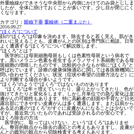
外重瞼線ができそうな中央部から内側にかけてのみ袋とじしま
したが、全体に掛けておくことが多いです。少し目が閉じにく
くなります。
カテゴリ：
眼瞼下垂
重瞼術（二重まぶた）
2016.09.27
“ほくろ”について
顔の“ほくろ”は印象を決めます。除去すると若く見え、肌がき
れいに見えることも。皮膚がんとの区別は専門医に相談。日常
よく遭遇する“ほくろ”について解説致します。
“ほくろ”とは？
医学的には母斑細胞母斑もしくは色素性母斑という病名で
す。黒いメラニン色素を産生するメラノサイト系細胞である母
斑細胞の増殖したものです。比較的小さなもが俗に“ほくろ”と
呼ばれています。診療の健康保険適応に関しては各医療機関に
問い合わせてください。状況（症状や希望の治療方法など）に
より判断する場合が多いようです。
“ほくろ”のようで“ほくろ”ではないものがあります
“
ほくろ”は年々増えていったり、盛り上がってきたり、色が
抜けてきたりと変化をします。しかし月単位での急な変化は皮
膚がんの可能性もあります。特に高齢者の顔面や手背など日光
露出部にできやすい皮膚がんは多く遭遇します。また以前から
ある足の裏の“ほくろ”がすぐに皮膚がんになることは少ないで
すが、最近気づいたものであれば受診されるのが安心です。
ほくろ除去の方法
医学的に、取ってはいけない、という“ほくろ”はありませ
ん。整容的観点から除去の適応との考えもありますし、皮膚が
んとの鑑別の観点から切除検査する考えもあります。