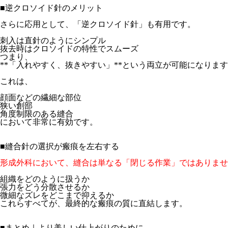
■逆クロソイド針のメリット

さらに応用として、「逆クロソイド針」も有用です。

刺入は直針のようにシンプル

抜去時はクロソイドの特性でスムーズ

つまり、

**「入れやすく、抜きやすい」**という両立が可能になります
これは、

顔面などの繊細な部位

狭い創部

角度制限のある縫合

において非常に有効です。 

■縫合針の選択が瘢痕を左右する

形成外科において、縫合は単なる「閉じる作業」ではありませ
組織をどのように扱うか

張力をどう分散させるか

微細なズレをどこまで抑えるか

これらすべてが、最終的な瘢痕の質に直結します。

■まとめ｜より美しい仕上がりのために