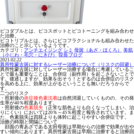
ピコダブルとは、ピコスポットとピコトーニングを組み合わせ
た治療。
ピコトリプルとは、さらにピコフラクショナルも組み合わせた
治療のこと示しているようです。
カテゴリ：
アンチエイジング
シミ
母斑（あざ・ほくろ）
美肌
（小じわ・毛穴・にきび）
院長ブログ
2021.02.22
異所性蒙古斑に対するレーザー治療について（リスクの回避）
異所性蒙古斑に対してレーザー治療する場合に考慮しているこ
とで最も重要なことは、合併症（副作用）を起こさないことで
す。後述しますが、効果を出そう！とするのは合併症のリスク
を高める上に、効果が上がるということも無いだろうからで
す。
二つのリスク
・照射後の
炎症後色素沈着
は自然消退していくものの、その発
生率が40％程度あります。
・照射後の
色素脱失
（正常な肌色よりも白くなってしまい、治
りにくい）においては20％～45％程度と報告されています。ま
た、色素脱失は四肢よりも体幹に起こりやすい合併症です。
治療の時期と間隔について
顔面の青あざである太田母斑は早期からの治療で効果が出や
すい傾向にあります。異所性蒙古斑は早期に治療すると治療回