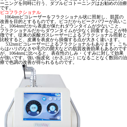
ーニングを同時に行う、ダブルピコトーニングはお勧めの治療
です。
ピコフラクショナル
1064nmピコレーザーをフラクショナル状に照射し、肌質の
改善を目的とするものです。ピコだからピークパワーが高いこ
と。1064nmだから表皮が保たれダウンタイムが少ないこと、
フラクショナルだからダウンタイムが少なく回復することが特
徴です。従来の炭酸ガスレーザーによるフラクショナル照射と
比較すると、皮膚を表皮から損傷する点が大きく違います。
532nmピコレーザーによるフラクショナルもあります。こち
らはハリのなさや毛穴の開大などの肌質改善効果もあるのです
が、1064nmに比べると、表在性のしみ・くすみに対して効果
が強いです。強い痂皮化（かさぶた）になることなく数回の治
療で色調の改善が得られるものです。