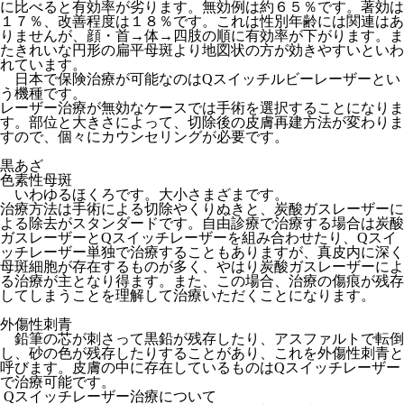
に比べると有効率が劣ります。無効例は約６５％です。著効は
１７％、改善程度は１８％です。これは性別年齢には関連はあ
りませんが、顔・首→体→四肢の順に有効率が下がります。ま
たきれいな円形の扁平母斑より地図状の方が効きやすいといわ
れています。
日本で保険治療が可能なのはQスイッチルビーレーザーとい
う機種です。
レーザー治療が無効なケースでは手術を選択することになりま
す。部位と大きさによって、切除後の皮膚再建方法が変わりま
すので、個々にカウンセリングが必要です。
黒あざ
色素性母斑
いわゆるほくろです。大小さまざまです。
治療方法は手術による切除やくりぬきと、炭酸ガスレーザーに
よる除去がスタンダードです。自由診療で治療する場合は炭酸
ガスレーザーとQスイッチレーザーを組み合わせたり、Qスイ
ッチレーザー単独で治療することもありますが、真皮内に深く
母斑細胞が存在するものが多く、やはり炭酸ガスレーザーによ
る治療が主となり得ます。また、この場合、治療の傷痕が残存
してしまうことを理解して治療いただくことになります。
外傷性刺青
鉛筆の芯が刺さって黒鉛が残存したり、アスファルトで転倒
し、砂の色が残存したりすることがあり、これを外傷性刺青と
呼びます。皮膚の中に存在しているものはQスイッチレーザー
で治療可能です。
Qスイッチレーザー治療について