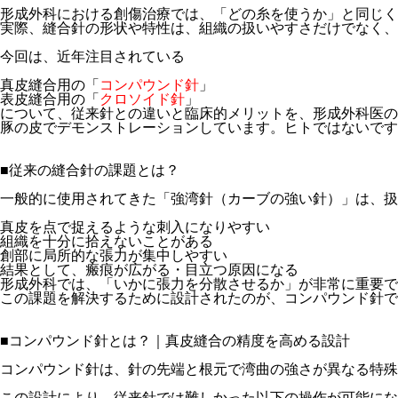
形成外科における創傷治療では、「どの糸を使うか」と同じく
実際、縫合針の形状や特性は、組織の扱いやすさだけでなく、最
今回は、近年注目されている

真皮縫合用の「
コンパウンド針
」

表皮縫合用の「
クロソイド針
」

について、従来針との違いと臨床的メリットを、形成外科医の
豚の皮でデモンストレーションしています。ヒトではないです
■従来の縫合針の課題とは？
一般的に使用されてきた「強湾針（カーブの強い針）」は、扱
真皮を点で捉えるような刺入になりやすい

組織を十分に拾えないことがある

創部に局所的な張力が集中しやすい

結果として、瘢痕が広がる・目立つ原因になる

形成外科では、「いかに張力を分散させるか」が非常に重要で
この課題を解決するために設計されたのが、コンパウンド針で
■コンパウンド針とは？｜真皮縫合の精度を高める設計
コンパウンド針は、針の先端と根元で湾曲の強さが異なる特殊
この設計により、従来針では難しかった以下の操作が可能にな