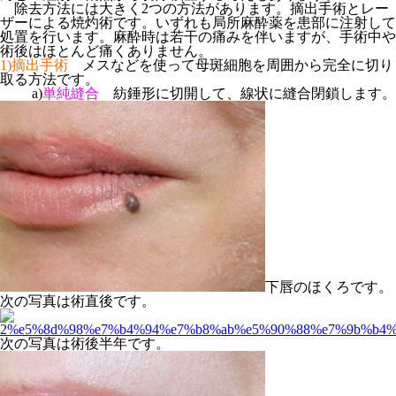
除去方法には大きく2つの方法があります。摘出手術とレー
ザーによる焼灼術です。いずれも局所麻酔薬を患部に注射して
処置を行います。麻酔時は若干の痛みを伴いますが、手術中や
術後はほとんど痛くありません。
1)摘出手術
メスなどを使って母斑細胞を周囲から完全に切り
取る方法です。
a)
単純縫合
紡錘形に切開して、線状に縫合閉鎖します。
下唇のほくろです。
次の写真は術直後です。
次の写真は術後半年です。