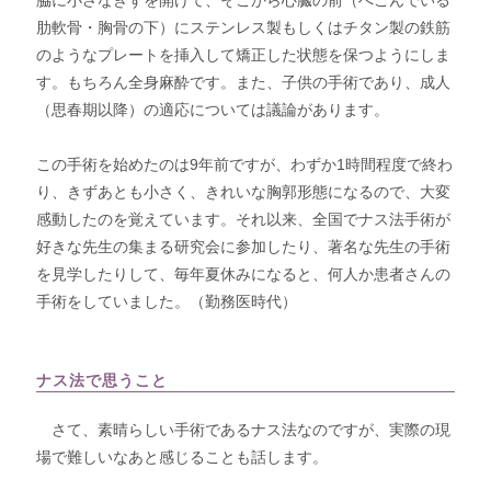
脇に小さなきずを開けて、そこから心臓の前（へこんでいる
肋軟骨・胸骨の下）にステンレス製もしくはチタン製の鉄筋
のようなプレートを挿入して矯正した状態を保つようにしま
す。もちろん全身麻酔です。また、子供の手術であり、成人
（思春期以降）の適応については議論があります。
この手術を始めたのは9年前ですが、わずか1時間程度で終わ
り、きずあとも小さく、きれいな胸郭形態になるので、大変
感動したのを覚えています。それ以来、全国でナス法手術が
好きな先生の集まる研究会に参加したり、著名な先生の手術
を見学したりして、毎年夏休みになると、何人か患者さんの
手術をしていました。（勤務医時代）
ナス法で思うこと
さて、素晴らしい手術であるナス法なのですが、実際の現
場で難しいなあと感じることも話します。