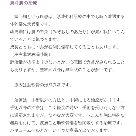
漏斗胸の治療
漏斗胸という疾患は、形成外科診療の中でも時々遭遇する
体幹部先天異常です。
幼児期には胸の中央（みぞおちのあたり）が漏斗状にへこん
でいることに気づきます。
成長とともに凹みが右側に偏移してくることもあります。
（左右非対称漏斗胸）
肺活量が標準より少ないとか、心電図で異常がみられること
もありますが、整容面以外は無症状のことが多いです。
原因は肋軟骨の形成異常です。
治療は、手術以外の方法と、手術による治療があります。
手術以外の治療は、ごく軽度の時や、手術を受けたくない方
に適応されますが、なかなか大変です。へこんだ胸に特殊な
器具を付けて、皮膚ごと肋軟骨部を密閉吸引する治療です。
バキュームベルとか、いくつか商品が出ております。