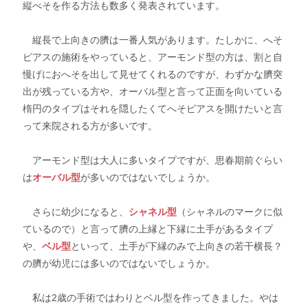
縦べそを作る方法も数多く発表されています。
縦長で上向きの臍は一番人気があります。たしかに、へそ
ピアスの施術をやっていると、アーモンド型の方は、割と自
慢げにおへそを出して見せてくれるのですが、わずかな臍突
出が残っている方や、オーバル型と言って正面を向いている
楕円のタイプはそれを隠したくてへそピアスを開けたいと言
って来院される方が多いです。
アーモンド型は大人に多いタイプですが、思春期前ぐらい
は
オーバル型
が多いのではないでしょうか。
さらに幼少になると、
シャネル型
（シャネルのマークに似
ているので）と言って臍の上縁と下縁に土手があるタイプ
や、
ベル型
といって、土手が下縁のみで上向きの若干横長？
の臍が幼児には多いのではないでしょうか。
私は2歳の手術ではわりとベル型を作ってきました。やは