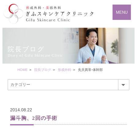
MENU
院長ブログ
Diary of Gifu Skincare Clinic
HOME
>
院長ブログ
>
形成外科
>
先天異常-体幹部
2014.08.22
漏斗胸、2回の手術