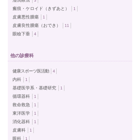
湿潤療法
3
瘢痕・ケロイド（きずあと）
1
皮膚悪性腫瘍
1
皮膚良性腫瘍（おでき）
11
眼瞼下垂
4
他の診療科
健康スポーツ医活動
4
内科
1
基礎医学系・基礎研究
1
循環器科
1
救命救急
1
東洋医学
1
消化器科
1
皮膚科
1
眼科
1