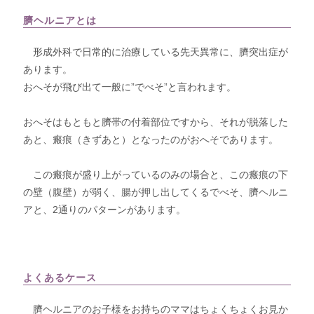
臍ヘルニアとは
形成外科で日常的に治療している先天異常に、臍突出症が
あります。
おへそが飛び出て一般に”でべそ”と言われます。
おへそはもともと臍帯の付着部位ですから、それが脱落した
あと、瘢痕（きずあと）となったのがおへそであります。
この瘢痕が盛り上がっているのみの場合と、この瘢痕の下
の壁（腹壁）が弱く、腸が押し出してくるでべそ、臍ヘルニ
アと、2通りのパターンがあります。
よくあるケース
臍ヘルニアのお子様をお持ちのママはちょくちょくお見か