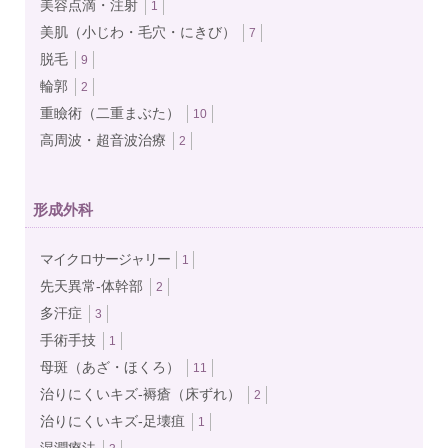
美容点滴・注射
1
美肌（小じわ・毛穴・にきび）
7
脱毛
9
輪郭
2
重瞼術（二重まぶた）
10
高周波・超音波治療
2
形成外科
マイクロサージャリー
1
先天異常-体幹部
2
多汗症
3
手術手技
1
母斑（あざ・ほくろ）
11
治りにくいキズ-褥瘡（床ずれ）
2
治りにくいキズ-足壊疽
1