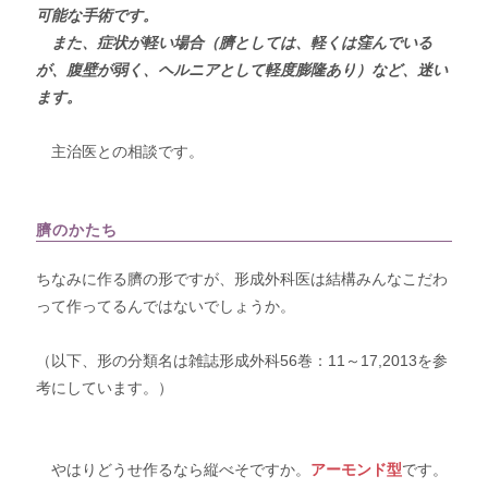
可能な手術です。
また、症状が軽い場合（臍としては、軽くは窪んでいる
が、腹壁が弱く、ヘルニアとして軽度膨隆あり）など、迷い
ます。
主治医との相談です。
臍のかたち
ちなみに作る臍の形ですが、形成外科医は結構みんなこだわ
って作ってるんではないでしょうか。
（以下、形の分類名は雑誌形成外科56巻：11～17,2013を参
考にしています。）
やはりどうせ作るなら縦べそですか。
アーモンド型
です。