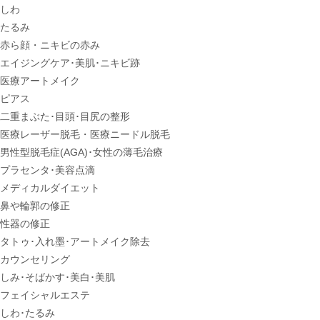
しわ
たるみ
赤ら顔・ニキビの赤み
エイジングケア･美肌･ニキビ跡
医療アートメイク
ピアス
二重まぶた･目頭･目尻の整形
医療レーザー脱毛・医療ニードル脱毛
男性型脱毛症
(AGA)
･女性の薄毛治療
プラセンタ･美容点滴
メディカルダイエット
鼻や輪郭の修正
性器の修正
タトゥ･入れ墨･アートメイク除去
カウンセリング
しみ･そばかす･美白･美肌
フェイシャルエステ
しわ･たるみ