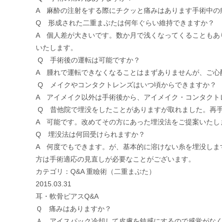
A 麻酔の注射をする際にチクッと痛みはあります手術中の
Q 形成された二重まぶたは何年ぐらい維持できますか？
A 個人差が大きいです。数か月で浅くなってくることもあ
いたします。
Q 手術後の運転は可能ですか？
A 腫れで運転できなくなることはまずありませんが、ご心
Q メイクやコンタクトレンズはいつ頃からできますか？
A アイメイク以外は手術後から、アイメイク・コンタクト
Q 昔他院で埋没をしたことがありますが取れました。再
A 可能です。改めてその方にあった埋没法をご提案いたし
Q 埋没法は何回受けられますか？
A 何度でもできます。が、基本的に溶けない糸を埋没し
方は手術適応の見直しが必要なことがございます。
カテゴリ：
Q&A
重瞼術（二重まぶた）
2015.03.31
耳・軟骨ピアスQ&A
Ｑ 痛みはありますか？
Ａ アイスパック冷却して皮膚を鈍感にするので感覚がな