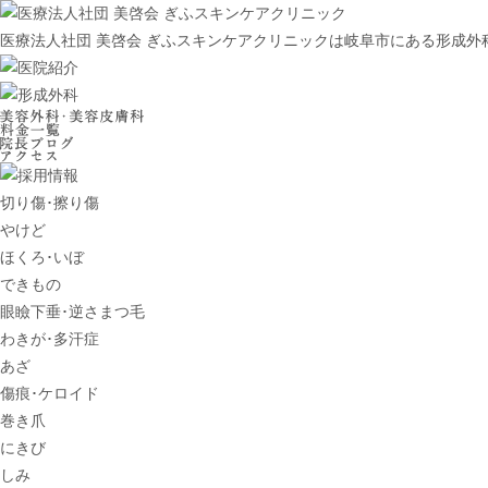
医療法人社団 美啓会 ぎふスキンケアクリニックは岐阜市にある形成
切り傷･擦り傷
やけど
ほくろ･いぼ
できもの
眼瞼下垂･逆さまつ毛
わきが･多汗症
あざ
傷痕･ケロイド
巻き爪
にきび
しみ