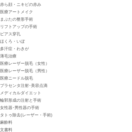
赤ら顔・ニキビの赤み
医療アートメイク
まぶたの整形手術
リフトアップの手術
ピアス穿孔
ほくろ・いぼ
多汗症・わきが
薄毛治療
医療レーザー脱毛（女性）
医療レーザー脱毛（男性）
医療ニードル脱毛
プラセンタ注射･美容点滴
メディカルダイエット
輪郭形成の注射と手術
女性器･男性器の手術
タトゥ除去(レーザー・手術)
麻酔料
文書料