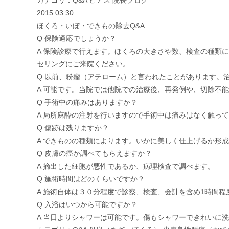
カテゴリ：
Q&A
ピアス
院長ブログ
2015.03.30
ほくろ・いぼ・できもの除去Q&A
Q 保険適応でしょうか？
A 保険診療で行えます。ほくろの大きさや数、検査の種類
セリングにご来院ください。
Q 以前、粉瘤（アテローム）と言われたことがあります。
A 可能です。当院では他院での治療後、再発例や、切除不
Q 手術中の痛みはありますか？
A 局所麻酔の注射を行いますので手術中は痛みはなく触っ
Q 傷跡は残りますか？
A できものの種類によります。いかに美しく仕上げるか形
Q 皮膚の癌か調べてもらえますか？
A 摘出した細胞が悪性であるか、病理検査で調べます。
Q 施術時間はどのくらいですか？
A 施術自体は３０分程度で診察、検査、会計を含め1時間
Q 入浴はいつから可能ですか？
A 当日よりシャワーは可能です。傷もシャワーできれいに