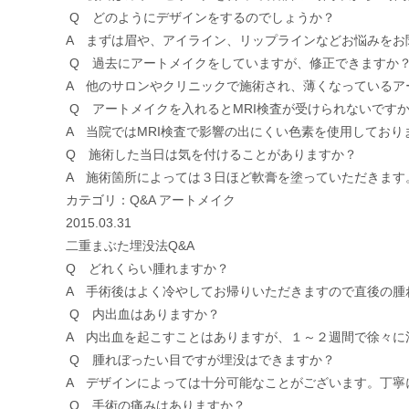
Q どのようにデザインをするのでしょうか？
A まずは眉や、アイライン、リップラインなどお悩みを
Q 過去にアートメイクをしていますが、修正できますか
A 他のサロンやクリニックで施術され、薄くなっているア
Q アートメイクを入れるとMRI検査が受けられないです
A 当院ではMRI検査で影響の出にくい色素を使用してお
Q 施術した当日は気を付けることがありますか？
A 施術箇所によっては３日ほど軟膏を塗っていただきます
カテゴリ：
Q&A
アートメイク
2015.03.31
二重まぶた埋没法Q&A
Q どれくらい腫れますか？
A 手術後はよく冷やしてお帰りいただきますので直後の
Q 内出血はありますか？
A 内出血を起こすことはありますが、１～２週間で徐々に
Q 腫れぼったい目ですが埋没はできますか？
A デザインによっては十分可能なことがございます。丁寧
Q 手術の痛みはありますか？